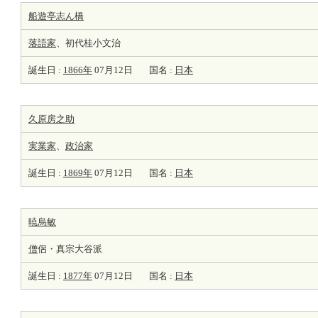
船遊亭志ん橋
落語家
、初代桂小文治
誕生日 :
1866年
07月12日
国名 :
日本
久原房之助
実業家
、
政治家
誕生日 :
1869年
07月12日
国名 :
日本
暁烏敏
僧
侶・真宗大谷派
誕生日 :
1877年
07月12日
国名 :
日本