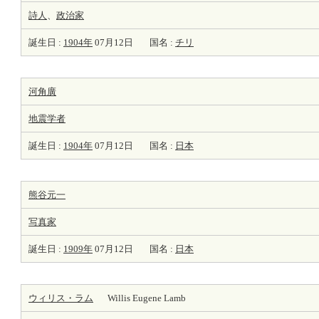
詩人
、
政治家
誕生日 :
1904年
07月12日
国名 :
チリ
河角廣
地震学者
誕生日 :
1904年
07月12日
国名 :
日本
熊谷元一
写真家
誕生日 :
1909年
07月12日
国名 :
日本
ウィリス・ラム
Willis Eugene Lamb