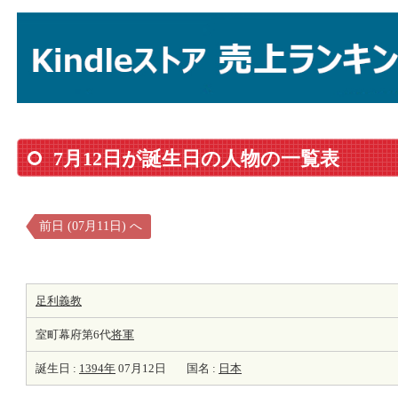
7月12日が誕生日の人物の一覧表
前日 (07月11日) へ
足利義教
室町幕府第6代
将軍
誕生日 :
1394年
07月12日
国名 :
日本