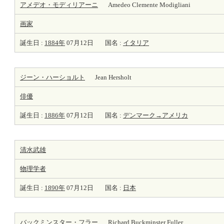
アメデオ・モディリアーニ
Amedeo Clemente Modigliani
画家
誕生日 :
1884年
07月12日
国名 :
イタリア
ジーン・ハーショルト
Jean Hersholt
俳優
誕生日 :
1886年
07月12日
国名 :
デンマーク→アメリカ
清水武雄
物理学者
誕生日 :
1890年
07月12日
国名 :
日本
バックミンスター・フラー
Richard Buckminster Fuller