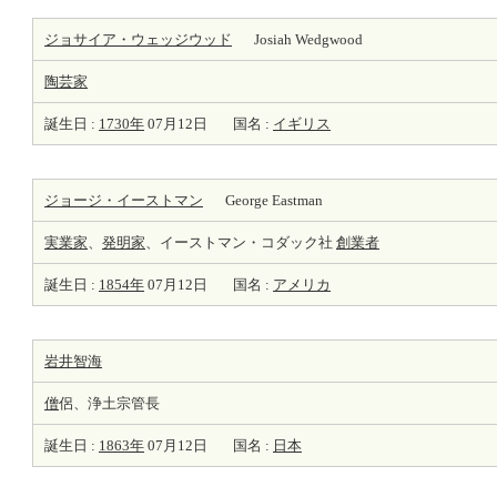
ジョサイア・ウェッジウッド
Josiah Wedgwood
陶芸家
誕生日 :
1730年
07月12日
国名 :
イギリス
ジョージ・イーストマン
George Eastman
実業家
、
発明家
、イーストマン・コダック社
創業者
誕生日 :
1854年
07月12日
国名 :
アメリカ
岩井智海
僧
侶、浄土宗管長
誕生日 :
1863年
07月12日
国名 :
日本