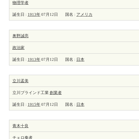
物理学者
誕生日 :
1913年
07月12日
国名 :
アメリカ
奥野誠亮
政治家
誕生日 :
1913年
07月12日
国名 :
日本
立川孟美
立川ブラインド工業
創業者
誕生日 :
1915年
07月12日
国名 :
日本
青木十良
チェロ
奏者