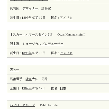
思想家、
デザイナー
、
建築家
誕生日 :
1895年
07月12日
国名 :
アメリカ
オスカー・ハマースタイン2世
Oscar Hammerstein II
脚本家
、ミュージカル
プロデューサー
誕生日 :
1895年
07月12日
国名 :
アメリカ
西竹一
馬術選手、
陸軍
大佐、男爵
誕生日 :
1902年
07月12日
国名 :
日本
パブロ・ネルーダ
Pablo Neruda