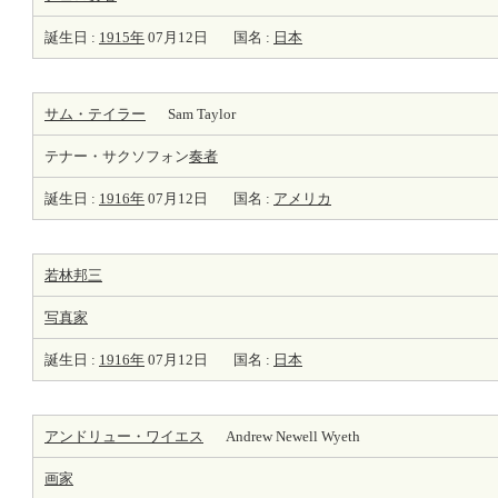
誕生日 :
1915年
07月12日
国名 :
日本
サム・テイラー
Sam Taylor
テナー・サクソフォン
奏者
誕生日 :
1916年
07月12日
国名 :
アメリカ
若林邦三
写真家
誕生日 :
1916年
07月12日
国名 :
日本
アンドリュー・ワイエス
Andrew Newell Wyeth
画家