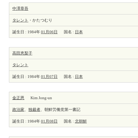
中澤章吾
タレント
・かたつむり
誕生日 : 1984年
01月06日
国名 :
日本
高田恵梨子
タレント
誕生日 : 1984年
01月07日
国名 :
日本
金正恩
Kim Jong-un
政治家
、
独裁者
、朝鮮労働党第一書記
誕生日 : 1984年
01月08日
国名 :
北朝鮮