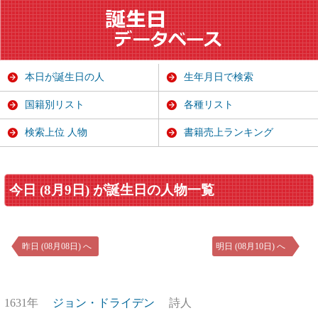
本日が誕生日の人
生年月日で検索
国籍別リスト
各種リスト
検索上位 人物
書籍売上ランキング
今日 (8月9日) が誕生日の人物一覧
昨日 (08月08日) へ
明日 (08月10日) へ
1631年
ジョン・ドライデン
詩人