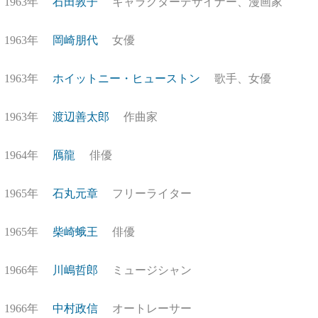
1963年
石田敦子
キャラクターデザイナー、漫画家
1963年
岡崎朋代
女優
1963年
ホイットニー・ヒューストン
歌手、女優
1963年
渡辺善太郎
作曲家
1964年
鴈龍
俳優
1965年
石丸元章
フリーライター
1965年
柴崎蛾王
俳優
1966年
川嶋哲郎
ミュージシャン
1966年
中村政信
オートレーサー