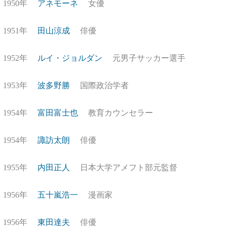
1950年
アネモーネ
女優
1951年
田山涼成
俳優
1952年
ルイ・ジョルダン
元男子サッカー選手
1953年
波多野勝
国際政治学者
1954年
富田富士也
教育カウンセラー
1954年
諏訪太朗
俳優
1955年
内田正人
日本大学アメフト部元監督
1956年
五十嵐浩一
漫画家
1956年
東田達夫
俳優