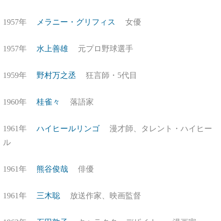
1957年
メラニー・グリフィス
女優
1957年
水上善雄
元プロ野球選手
1959年
野村万之丞
狂言師・5代目
1960年
桂雀々
落語家
1961年
ハイヒールリンゴ
漫才師、タレント・ハイヒー
ル
1961年
熊谷俊哉
俳優
1961年
三木聡
放送作家、映画監督