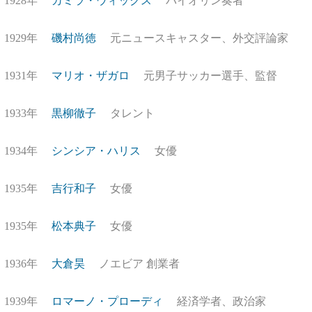
1928年
カミラ・ウィックス
バイオリン奏者
1929年
磯村尚徳
元ニュースキャスター、外交評論家
1931年
マリオ・ザガロ
元男子サッカー選手、監督
1933年
黒柳徹子
タレント
1934年
シンシア・ハリス
女優
1935年
吉行和子
女優
1935年
松本典子
女優
1936年
大倉昊
ノエビア 創業者
1939年
ロマーノ・プローディ
経済学者、政治家