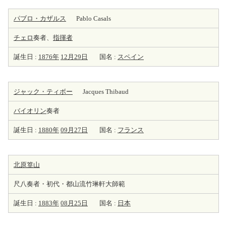
パブロ・カザルス
Pablo Casals
チェロ
奏者、
指揮者
誕生日 :
1876年
12月29日
国名 :
スペイン
ジャック・ティボー
Jacques Thibaud
バイオリン
奏者
誕生日 :
1880年
09月27日
国名 :
フランス
北原篁山
尺八奏者・初代・都山流竹琳軒大師範
誕生日 :
1883年
08月25日
国名 :
日本