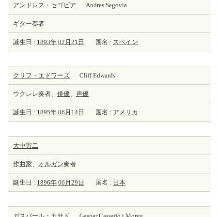
アンドレス・セゴビア
Andres Segovia
ギター奏者
誕生日 :
1893年
02月21日
国名 :
スペイン
クリフ・エドワーズ
Cliff Edwards
ウクレレ奏者、
俳優
、
声優
誕生日 :
1895年
06月14日
国名 :
アメリカ
大中寅二
作曲家
、
オルガン
奏者
誕生日 :
1896年
06月29日
国名 :
日本
ガスパール・カサド
Gaspar Cassadó i Moreu