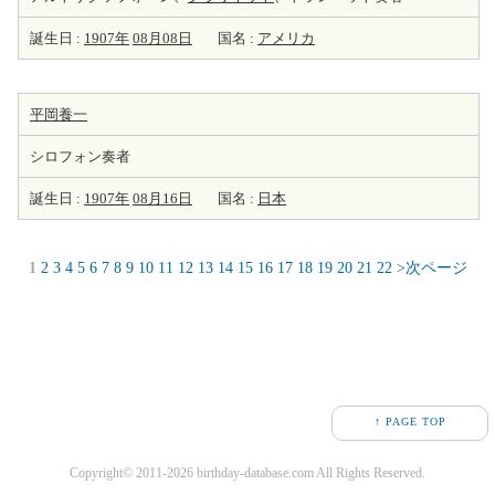
誕生日 :
1907年
08月08日
国名 :
アメリカ
平岡養一
シロフォン奏者
誕生日 :
1907年
08月16日
国名 :
日本
1
2
3
4
5
6
7
8
9
10
11
12
13
14
15
16
17
18
19
20
21
22
>次ページ
↑ PAGE TOP
Copyright© 2011-2026 birthday-database.com All Rights Reserved.