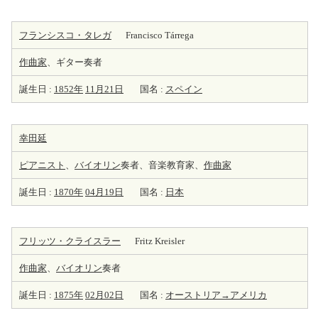
フランシスコ・タレガ
Francisco Tárrega
作曲家
、ギター奏者
誕生日 :
1852年
11月21日
国名 :
スペイン
幸田延
ピアニスト
、
バイオリン
奏者、音楽教育家、
作曲家
誕生日 :
1870年
04月19日
国名 :
日本
フリッツ・クライスラー
Fritz Kreisler
作曲家
、
バイオリン
奏者
誕生日 :
1875年
02月02日
国名 :
オーストリア→アメリカ