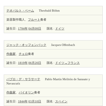
テオバルト・ベーム
Theobald Böhm
楽器製作職人、
フルート
奏者
誕生日 :
1794年
04月09日
国名 :
ドイツ
ジャック・オッフェンバック
Jacques Offenbach
作曲家
、
チェロ
奏者
誕生日 :
1819年
06月20日
国名 :
ドイツ→フランス
パブロ・デ・サラサーテ
Pablo Martín Melitón de Sarasate y
Navascuéz
作曲家
、
バイオリン
奏者
誕生日 :
1844年
03月10日
国名 :
スペイン