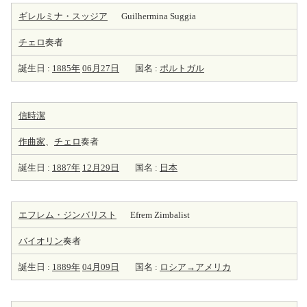
ギレルミナ・スッジア
Guilhermina Suggia
チェロ
奏者
誕生日 :
1885年
06月27日
国名 :
ポルトガル
信時潔
作曲家
、
チェロ
奏者
誕生日 :
1887年
12月29日
国名 :
日本
エフレム・ジンバリスト
Efrem Zimbalist
バイオリン
奏者
誕生日 :
1889年
04月09日
国名 :
ロシア→アメリカ