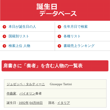
本日が誕生日の人
生年月日で検索
国籍別リスト
各種リスト
検索上位 人物
書籍売上ランキング
肩書きに「奏者」を含む人物の一覧表
ジュゼッペ・タルティーニ
Giuseppe Tartini
作曲家
、
バイオリン
奏者
誕生日 :
1692年
04月08日
国名 :
イタリア