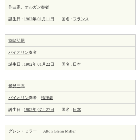
作曲家
、
オルガン
奏者
誕生日 :
1902年
01月11日
国名 :
フランス
篠崎弘嗣
バイオリン
奏者
誕生日 :
1902年
01月22日
国名 :
日本
鷲見三郎
バイオリン
奏者、
指揮者
誕生日 :
1902年
07月27日
国名 :
日本
グレン・ミラー
Alton Glenn Miller