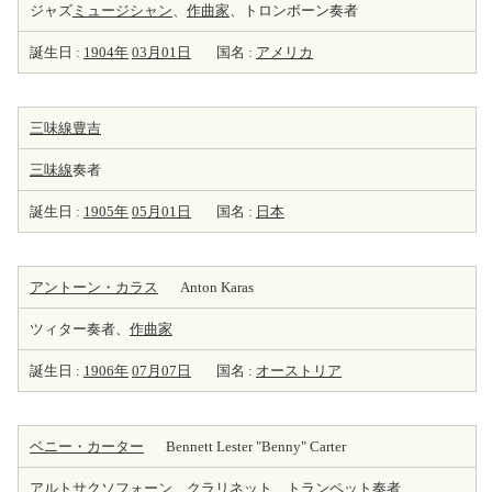
ジャズ
ミュージシャン
、
作曲家
、トロンボーン奏者
誕生日 :
1904年
03月01日
国名 :
アメリカ
三味線豊吉
三味線
奏者
誕生日 :
1905年
05月01日
国名 :
日本
アントーン・カラス
Anton Karas
ツィター奏者、
作曲家
誕生日 :
1906年
07月07日
国名 :
オーストリア
ベニー・カーター
Bennett Lester "Benny" Carter
アルトサクソフォーン、
クラリネット
、トランペット奏者