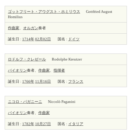
ゴットフリート・アウグスト・ホミリウス
Gottfried August
Homilius
作曲家
、
オルガン
奏者
誕生日 :
1714年
02月02日
国名 :
ドイツ
ロドルフ・クレゼール
Rodolphe Kreutzer
バイオリン
奏者、
作曲家
、
指揮者
誕生日 :
1766年
11月16日
国名 :
フランス
ニコロ・パガニーニ
Niccolò Paganini
バイオリン
奏者、
作曲家
誕生日 :
1782年
10月27日
国名 :
イタリア