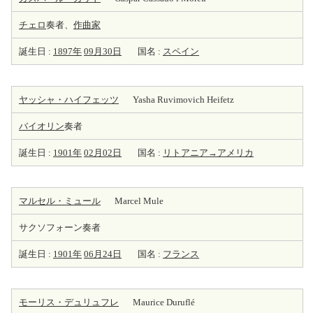
チェロ
奏者、
作曲家
誕生日 :
1897年
09月30日
国名 :
スペイン
ヤッシャ・ハイフェッツ
Yasha Ruvimovich Heifetz
バイオリン
奏者
誕生日 :
1901年
02月02日
国名 :
リトアニア→アメリカ
マルセル・ミュール
Marcel Mule
サクソフォーン奏者
誕生日 :
1901年
06月24日
国名 :
フランス
モーリス・デュリュフレ
Maurice Duruflé