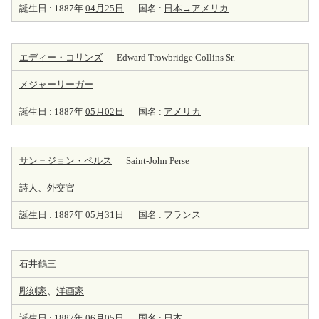
誕生日 : 1887年
04月25日
国名 :
日本→アメリカ
エディー・コリンズ
Edward Trowbridge Collins Sr.
メジャーリーガー
誕生日 : 1887年
05月02日
国名 :
アメリカ
サン＝ジョン・ペルス
Saint-John Perse
詩人
、
外交官
誕生日 : 1887年
05月31日
国名 :
フランス
石井鶴三
彫刻家
、
洋
画家
誕生日 : 1887年
06月05日
国名 :
日本