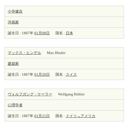
小寺健吉
洋
画家
誕生日 : 1887年
01月08日
国名 :
日本
マックス・ヒンデル
Max Hinder
建築家
誕生日 : 1887年
01月20日
国名 :
スイス
ヴォルフガング・ケーラー
Wolfgang Köhler
心理学者
誕生日 : 1887年
01月21日
国名 :
ドイツ→アメリカ