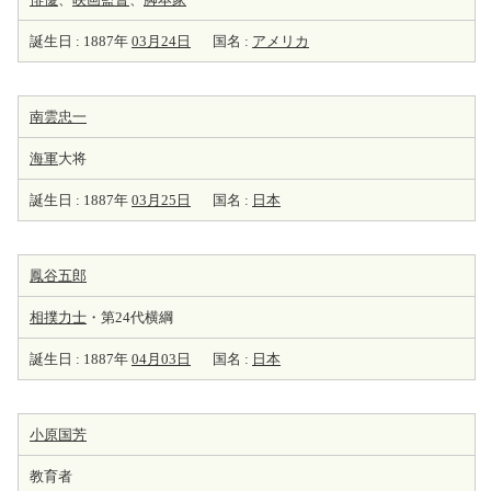
誕生日 : 1887年
03月24日
国名 :
アメリカ
南雲忠一
海軍
大将
誕生日 : 1887年
03月25日
国名 :
日本
鳳谷五郎
相撲力士
・第24代横綱
誕生日 : 1887年
04月03日
国名 :
日本
小原国芳
教育者