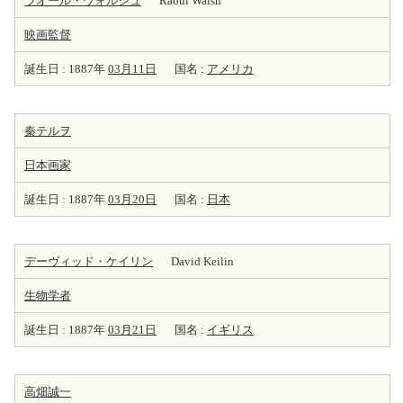
ラオール・ウォルシュ
Raoul Walsh
映画監督
誕生日 : 1887年
03月11日
国名 :
アメリカ
秦テルヲ
日本
画家
誕生日 : 1887年
03月20日
国名 :
日本
デーヴィッド・ケイリン
David Keilin
生物学者
誕生日 : 1887年
03月21日
国名 :
イギリス
高畑誠一