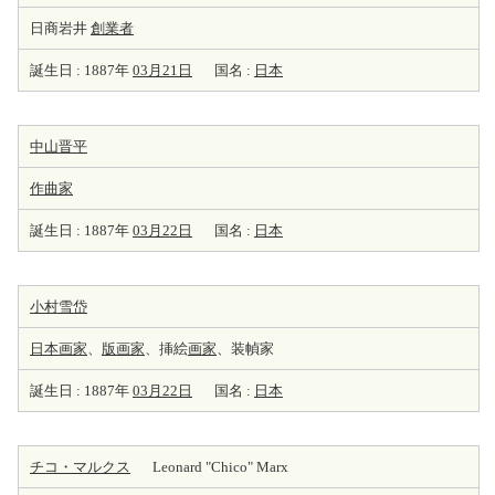
日商岩井
創業者
誕生日 : 1887年
03月21日
国名 :
日本
中山晋平
作曲家
誕生日 : 1887年
03月22日
国名 :
日本
小村雪岱
日本
画家
、
版
画家
、挿絵
画家
、装幀家
誕生日 : 1887年
03月22日
国名 :
日本
チコ・マルクス
Leonard "Chico" Marx