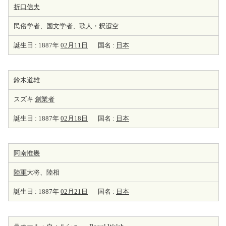
折口信夫
民俗学者、国
文学者
、
歌人
・釈迢空
誕生日 : 1887年
02月11日
国名 :
日本
鈴木道雄
スズキ
創業者
誕生日 : 1887年
02月18日
国名 :
日本
阿南惟幾
陸軍
大将、陸相
誕生日 : 1887年
02月21日
国名 :
日本