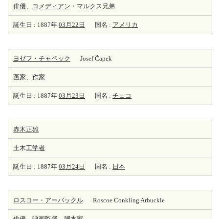
俳優
、
コメディアン
・マルクス兄弟
誕生日 : 1887年
03月22日
国名 :
アメリカ
ヨゼフ・チャペック
Josef Čapek
画家
、
作家
誕生日 : 1887年
03月23日
国名 :
チェコ
赤木正雄
土木
工学者
誕生日 : 1887年
03月24日
国名 :
日本
ロスコー・アーバックル
Roscoe Conkling Arbuckle
俳優
、
映画監督
、
脚本家