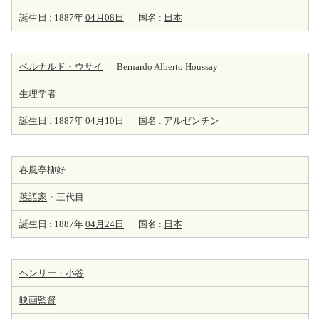
誕生日 : 1887年
04月08日
国名 :
日本
ベルナルド・ウサイ
Bernardo Alberto Houssay
生理学者
誕生日 : 1887年
04月10日
国名 :
アルゼンチン
春風亭柳好
落語家
・三代目
誕生日 : 1887年
04月24日
国名 :
日本
ヘンリー・小谷
映画監督