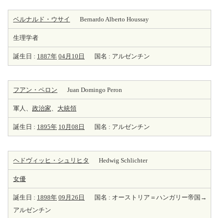
ベルナルド・ウサイ
Bernardo Alberto Houssay
生理学者
誕生日 :
1887年
04月10日
国名 : アルゼンチン
フアン・ペロン
Juan Domingo Peron
軍人、
政治家
、
大統領
誕生日 :
1895年
10月08日
国名 : アルゼンチン
ヘドヴィッヒ・シュリヒタ
Hedwig Schlichter
女優
誕生日 :
1898年
09月26日
国名 : オーストリア＝ハンガリー帝国→
アルゼンチン