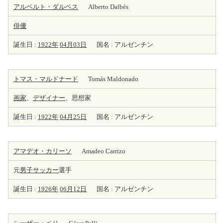
アルベルト・ダルベス
Alberto Dalbés
俳優
誕生日 :
1922年
04月03日
国名 : アルゼンチン
トマス・マルドナード
Tomás Maldonado
画家
、
デザイナー
、思想家
誕生日 :
1922年
04月25日
国名 : アルゼンチン
アマデオ・カリーソ
Amadeo Carrizo
元
男子サッカー
選手
誕生日 :
1926年
06月12日
国名 : アルゼンチン