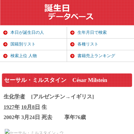
本日が誕生日の人
生年月日で検索
国籍別リスト
各種リスト
検索上位 人物
書籍売上ランキング
セーサル・ミルスタイン
César Milstein
生
化学者
[アルゼンチン→イギリス]
1927年
10月8日
生
2002年 3月24日 死去
享年76歳