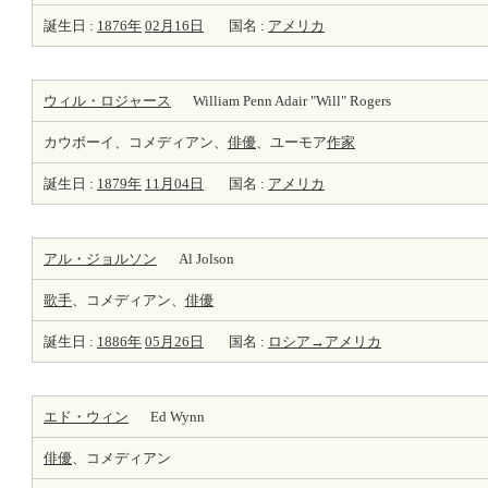
誕生日 :
1876年
02月16日
国名 :
アメリカ
ウィル・ロジャース
William Penn Adair "Will" Rogers
カウボーイ、コメディアン、
俳優
、ユーモア
作家
誕生日 :
1879年
11月04日
国名 :
アメリカ
アル・ジョルソン
Al Jolson
歌手
、コメディアン、
俳優
誕生日 :
1886年
05月26日
国名 :
ロシア→アメリカ
エド・ウィン
Ed Wynn
俳優
、コメディアン