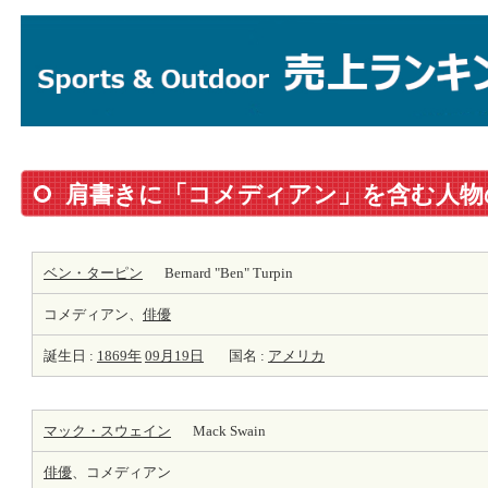
肩書きに「コメディアン」を含む人物
ベン・ターピン
Bernard "Ben" Turpin
コメディアン、
俳優
誕生日 :
1869年
09月19日
国名 :
アメリカ
マック・スウェイン
Mack Swain
俳優
、コメディアン