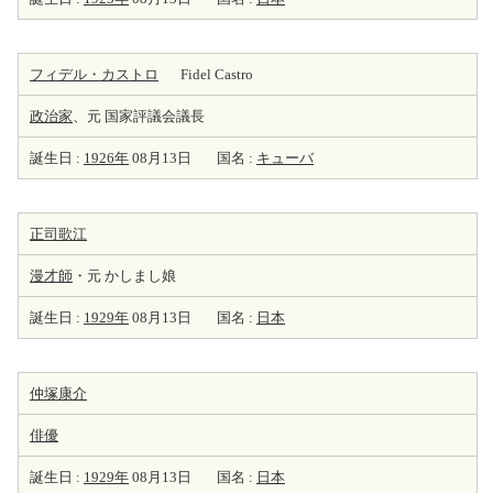
フィデル・カストロ
Fidel Castro
政治家
、元 国家評議会議長
誕生日 :
1926年
08月13日
国名 :
キューバ
正司歌江
漫才師
・元 かしまし娘
誕生日 :
1929年
08月13日
国名 :
日本
仲塚康介
俳優
誕生日 :
1929年
08月13日
国名 :
日本