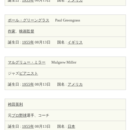
誕生日 :
1955年
08月13日
国名 :
アメリカ
ポール・グリーングラス
Paul Greengrass
作家
、
映画監督
誕生日 :
1955年
08月13日
国名 :
イギリス
マルグリュー・ミラー
Mulgrew Miller
ジャズ
ピアニスト
誕生日 :
1955年
08月13日
国名 :
アメリカ
袴田英利
元
プロ野球
選手、コーチ
誕生日 :
1955年
08月13日
国名 :
日本