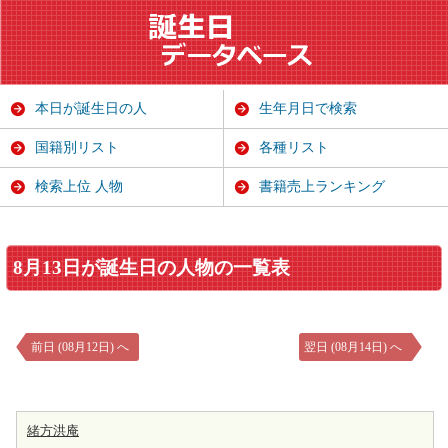
本日が誕生日の人
生年月日で検索
国籍別リスト
各種リスト
検索上位 人物
書籍売上ランキング
8月13日が誕生日の人物の一覧表
前日 (08月12日) へ
翌日 (08月14日) へ
緒方洪庵