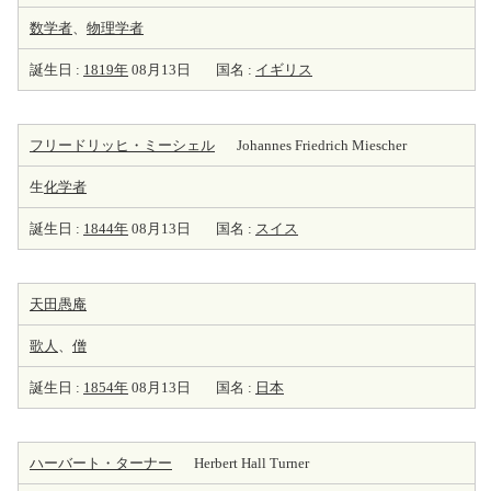
数学者
、
物理学者
誕生日 :
1819年
08月13日
国名 :
イギリス
フリードリッヒ・ミーシェル
Johannes Friedrich Miescher
生
化学者
誕生日 :
1844年
08月13日
国名 :
スイス
天田愚庵
歌人
、
僧
誕生日 :
1854年
08月13日
国名 :
日本
ハーバート・ターナー
Herbert Hall Turner