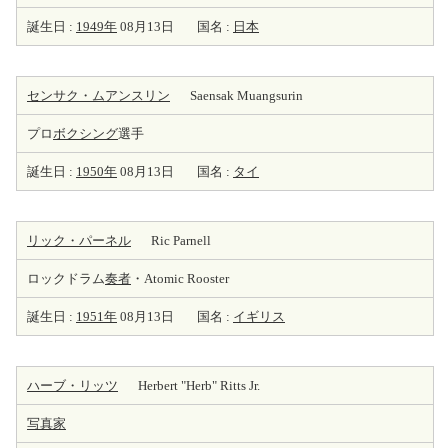
誕生日 :
1949年
08月13日
国名 :
日本
センサク・ムアンスリン
Saensak Muangsurin
プロ
ボクシング
選手
誕生日 :
1950年
08月13日
国名 :
タイ
リック・パーネル
Ric Parnell
ロックドラム
奏者
・Atomic Rooster
誕生日 :
1951年
08月13日
国名 :
イギリス
ハーブ・リッツ
Herbert "Herb" Ritts Jr.
写真家