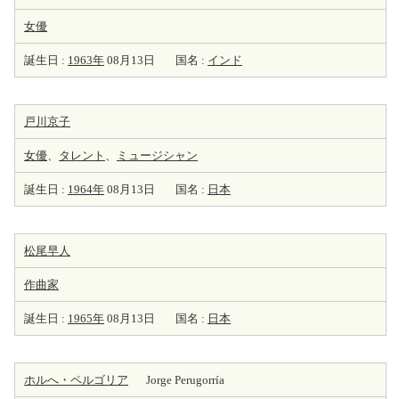
女優
誕生日 :
1963年
08月13日
国名 :
インド
戸川京子
女優
、
タレント
、
ミュージシャン
誕生日 :
1964年
08月13日
国名 :
日本
松尾早人
作曲家
誕生日 :
1965年
08月13日
国名 :
日本
ホルへ・ペルゴリア
Jorge Perugorría