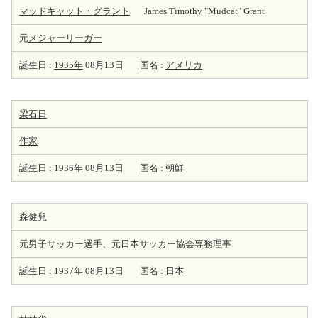
マッドキャット・グラント
James Timothy "Mudcat" Grant
元
メジャーリーガー
誕生日 :
1935年
08月13日
国名 :
アメリカ
梁石日
作家
誕生日 :
1936年
08月13日
国名 :
朝鮮
森健兒
元
男子サッカー
選手、元日本サッカー協会専務理事
誕生日 :
1937年
08月13日
国名 :
日本