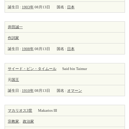
誕生日 :
1903年
08月13日
国名 :
日本
井田誠一
作詞家
誕生日 :
1908年
08月13日
国名 :
日本
サイード・ビン・タイムール
Said bin Taimur
元
国王
誕生日 :
1910年
08月13日
国名 :
オマーン
マカリオス3世
Makarios III
宗教家
、
政治家