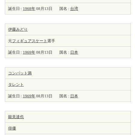
誕生日 :
1968年
08月13日
国名 :
台湾
伊藤みどり
元
フィギュアスケート
選手
誕生日 :
1969年
08月13日
国名 :
日本
コンバット満
タレント
誕生日 :
1969年
08月13日
国名 :
日本
能見達也
俳優