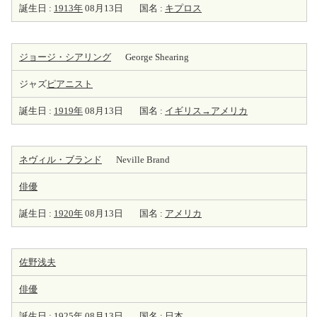
誕生日 :
1913年
08月13日
国名 :
キプロス
ジョージ・シアリング
George Shearing
ジャズ
ピアニスト
誕生日 :
1919年
08月13日
国名 :
イギリス→アメリカ
ネヴィル・ブランド
Neville Brand
俳優
誕生日 :
1920年
08月13日
国名 :
アメリカ
佐野浅夫
俳優
誕生日 :
1925年
08月13日
国名 :
日本