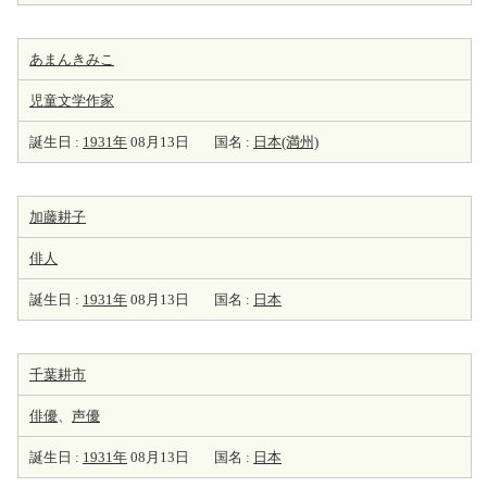
あまんきみこ
児童文学
作家
誕生日 :
1931年
08月13日
国名 :
日本(満州)
加藤耕子
俳人
誕生日 :
1931年
08月13日
国名 :
日本
千葉耕市
俳優
、
声優
誕生日 :
1931年
08月13日
国名 :
日本