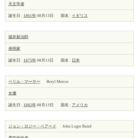
天
文学者
誕生日 :
1861年
08月13日
国名 :
イギリス
堀井新治郎
発明家
誕生日 :
1875年
08月13日
国名 :
日本
ベリル・マーサー
Beryl Mercer
女優
誕生日 :
1882年
08月13日
国名 :
アメリカ
ジョン・ロジー・ベアード
John Logie Baird
電気
技術者