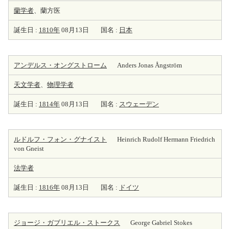
蘭学者
、蘭方医
誕生日 :
1810年
08月13日
国名 :
日本
アンデルス・オングストローム
Anders Jonas Ångström
天
文学者
、
物理学者
誕生日 :
1814年
08月13日
国名 :
スウェーデン
ルドルフ・フォン・グナイスト
Heinrich Rudolf Hermann Friedrich
von Gneist
法学者
誕生日 :
1816年
08月13日
国名 :
ドイツ
ジョージ・ガブリエル・ストークス
George Gabriel Stokes