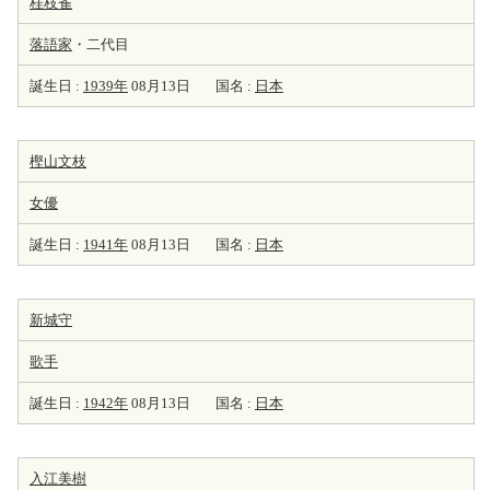
桂枝雀
落語家
・二代目
誕生日 :
1939年
08月13日
国名 :
日本
樫山文枝
女優
誕生日 :
1941年
08月13日
国名 :
日本
新城守
歌手
誕生日 :
1942年
08月13日
国名 :
日本
入江美樹