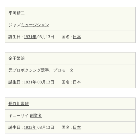
平岡精二
ジャズ
ミュージシャン
誕生日 :
1931年
08月13日
国名 :
日本
金子繁治
元プロ
ボクシング
選手、プロモーター
誕生日 :
1931年
08月13日
国名 :
日本
長谷川常雄
キューサイ
創業者
誕生日 :
1933年
08月13日
国名 :
日本