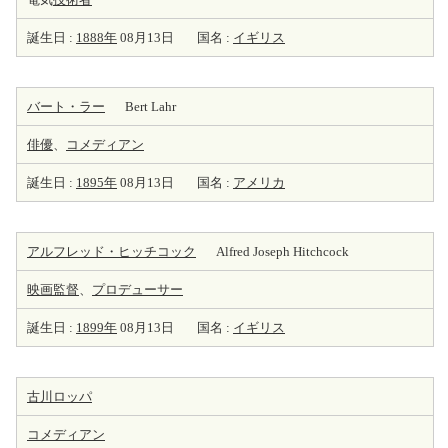
誕生日 :
1888年
08月13日
国名 :
イギリス
バート・ラー
Bert Lahr
俳優
、
コメディアン
誕生日 :
1895年
08月13日
国名 :
アメリカ
アルフレッド・ヒッチコック
Alfred Joseph Hitchcock
映画監督
、
プロデューサー
誕生日 :
1899年
08月13日
国名 :
イギリス
古川ロッパ
コメディアン