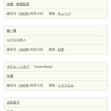
俳優
、
映画監督
誕生日 :
1965年
08月13日
国名 :
キューバ
春一番
ものまね芸人
誕生日 :
1966年
08月13日
国名 :
日本
ヨラム・ハタブ
Yoram Hattab
俳優
誕生日 :
1966年
08月13日
国名 :
イスラエル
太田貴子