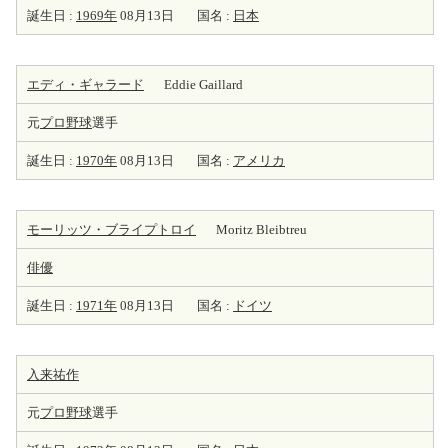
誕生日 :
1969年
08月13日
国名 :
日本
エディ・ギャラード
Eddie Gaillard
元
プロ野球
選手
誕生日 :
1970年
08月13日
国名 :
アメリカ
モーリッツ・ブライプトロイ
Moritz Bleibtreu
俳優
誕生日 :
1971年
08月13日
国名 :
ドイツ
入来祐作
元
プロ野球
選手