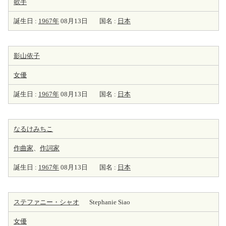
歌手
誕生日 :
1967年
08月13日
国名 :
日本
影山依子
女優
誕生日 :
1967年
08月13日
国名 :
日本
なるけみちこ
作曲家
、
作詞家
誕生日 :
1967年
08月13日
国名 :
日本
ステファニー・シャオ
Stephanie Siao
女優