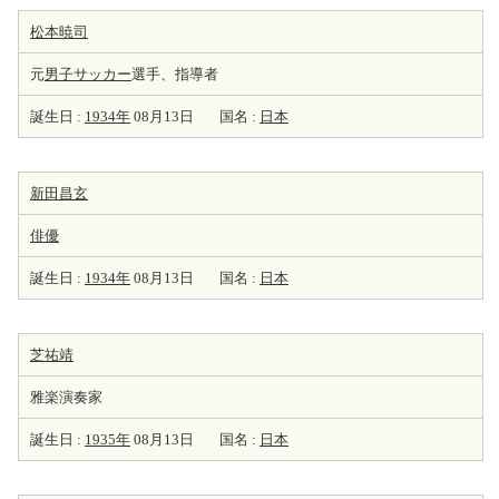
松本暁司
元
男子サッカー
選手、指導者
誕生日 :
1934年
08月13日
国名 :
日本
新田昌玄
俳優
誕生日 :
1934年
08月13日
国名 :
日本
芝祐靖
雅楽演奏家
誕生日 :
1935年
08月13日
国名 :
日本