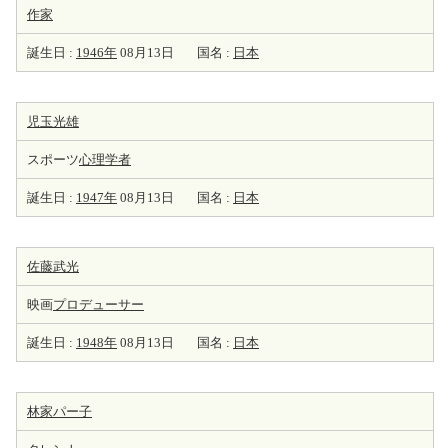
作家
誕生日 :
1946年
08月13日
国名 :
日本
児玉光雄
スポーツ
心理学者
誕生日 :
1947年
08月13日
国名 :
日本
佐藤武光
映画
プロデューサー
誕生日 :
1948年
08月13日
国名 :
日本
林家パー子