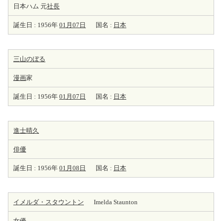
日本ハム 元
社長
誕生日 : 1956年
01月07日
国名 :
日本
三山のぼる
漫画
家
誕生日 : 1956年
01月07日
国名 :
日本
進士晴久
俳優
誕生日 : 1956年
01月08日
国名 :
日本
イメルダ・スタウントン
Imelda Staunton
女優