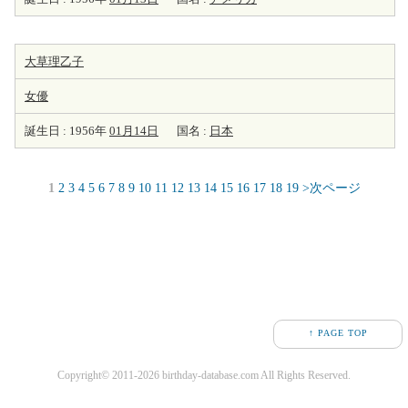
大草理乙子
女優
誕生日 : 1956年
01月14日
国名 :
日本
1
2
3
4
5
6
7
8
9
10
11
12
13
14
15
16
17
18
19
>次ページ
↑ PAGE TOP
Copyright© 2011-2026 birthday-database.com All Rights Reserved.