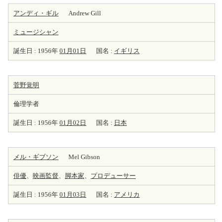
アンディ・ギル
Andrew Gill
ミュージシャン
誕生日 : 1956年
01月01日
国名 :
イギリス
菅野覚明
倫理学者
誕生日 : 1956年
01月02日
国名 :
日本
メル・ギブソン
Mel Gibson
俳優
、
映画監督
、
脚本家
、
プロデューサー
誕生日 : 1956年
01月03日
国名 :
アメリカ