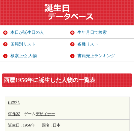
本日が誕生日の人
生年月日で検索
国籍別リスト
各種リスト
検索上位 人物
書籍売上ランキング
西暦1956年に誕生した人物の一覧表
山本弘
SF
作家
、ゲーム
デザイナー
誕生日 : 1956年
国名 :
日本