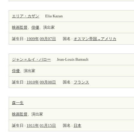
エリア・カザン
Elia Kazan
映画監督
、
俳優
、演出家
誕生日 :
1909年
09月07日
国名 :
オスマン帝国→アメリカ
ジャン＝ルイ・バロー
Jean-Louis Barrault
俳優
、演出家
誕生日 :
1910年
09月08日
国名 :
フランス
森一生
映画監督
、演出家
誕生日 :
1911年
01月15日
国名 :
日本