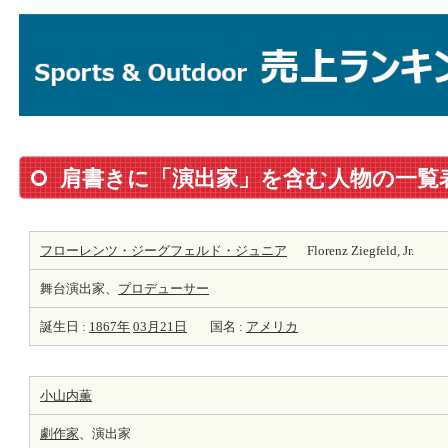
肩書きに「演出家」を含む人物の一覧
フローレンツ・ジーグフェルド・ジュニア
Florenz Ziegfeld, Jr.
舞台演出家、
プロデューサー
誕生日 :
1867年
03月21日
国名 :
アメリカ
小山内薫
劇
作家
、演出家