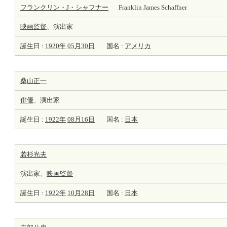
フランクリン・J・シャフナー
Franklin James Schaffner
映画監督
、演出家
誕生日 :
1920年
05月30日
国名 :
アメリカ
桑山正一
俳優
、演出家
誕生日 :
1922年
08月16日
国名 :
日本
若杉光夫
演出家、
映画監督
誕生日 :
1922年
10月28日
国名 :
日本