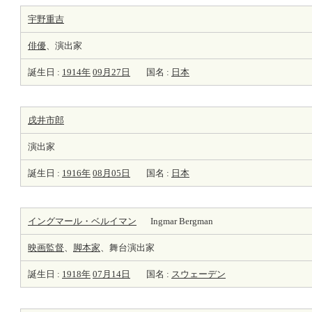
宇野重吉
俳優
、演出家
誕生日 :
1914年
09月27日
国名 :
日本
戌井市郎
演出家
誕生日 :
1916年
08月05日
国名 :
日本
イングマール・ベルイマン
Ingmar Bergman
映画監督
、
脚本家
、舞台演出家
誕生日 :
1918年
07月14日
国名 :
スウェーデン