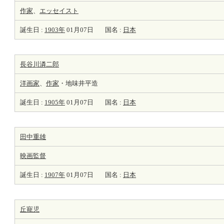
作家
、
エッセイスト
誕生日 :
1903年
01月07日
国名 :
日本
長谷川潾二郎
洋
画家
、
作家
・地味井平造
誕生日 :
1905年
01月07日
国名 :
日本
田中重雄
映画監督
誕生日 :
1907年
01月07日
国名 :
日本
丘寵児