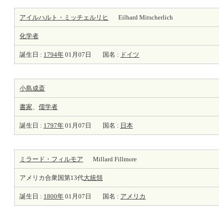
アイルハルト・ミッチェルリヒ
Eilhard Mitscherlich
化学者
誕生日 :
1794年
01月07日
国名 :
ドイツ
小島成斎
書家
、
儒学者
誕生日 :
1797年
01月07日
国名 :
日本
ミラード・フィルモア
Millard Fillmore
アメリカ合衆国第13代
大統領
誕生日 :
1800年
01月07日
国名 :
アメリカ