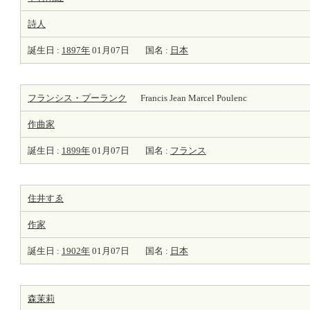
詩人
誕生日 :
1897年
01月07日
国名 :
日本
フランシス・プーランク
Francis Jean Marcel Poulenc
作曲家
誕生日 :
1899年
01月07日
国名 :
フランス
住井すゑ
作家
誕生日 :
1902年
01月07日
国名 :
日本
森茉莉