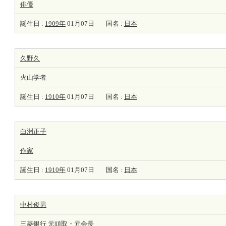
俳優
誕生日 :
1909年
01月07日
国名 :
日本
久野久
火山学者
誕生日 :
1910年
01月07日
国名 :
日本
白洲正子
作家
誕生日 :
1910年
01月07日
国名 :
日本
中村俊男
三菱銀行 元頭取・元
会長