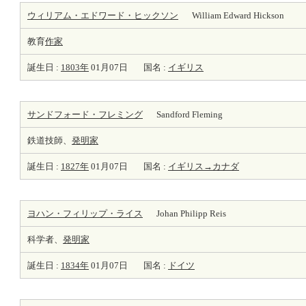
ウィリアム・エドワード・ヒックソン
William Edward Hickson
教育
作家
誕生日 :
1803年
01月07日
国名 :
イギリス
サンドフォード・フレミング
Sandford Fleming
鉄道技師、
発明家
誕生日 :
1827年
01月07日
国名 :
イギリス→カナダ
ヨハン・フィリップ・ライス
Johan Philipp Reis
科学者、
発明家
誕生日 :
1834年
01月07日
国名 :
ドイツ