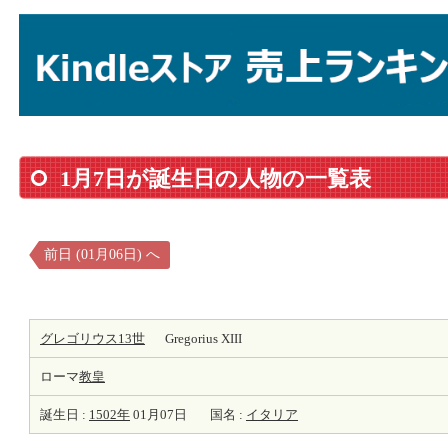
1月7日が誕生日の人物の一覧表
前日 (01月06日) へ
グレゴリウス13世
Gregorius XIII
ローマ
教皇
誕生日 :
1502年
01月07日
国名 :
イタリア