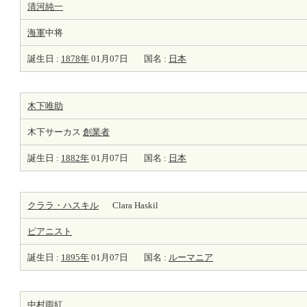
清河純一
海軍
中将
誕生日 :
1878年
01月07日
国名 :
日本
木下唯助
木下サーカス
創業者
誕生日 :
1882年
01月07日
国名 :
日本
クララ・ハスキル
Clara Haskil
ピアニスト
誕生日 :
1895年
01月07日
国名 :
ルーマニア
中村雨紅