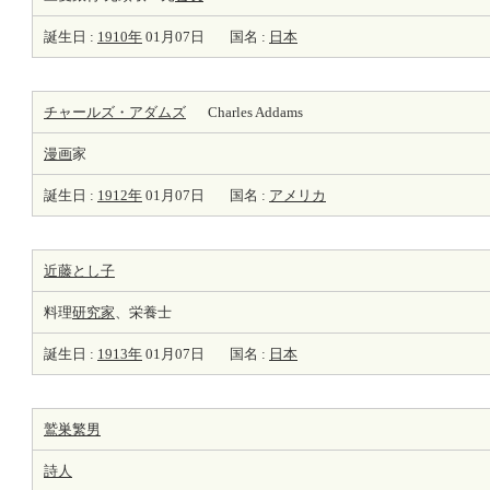
誕生日 :
1910年
01月07日
国名 :
日本
チャールズ・アダムズ
Charles Addams
漫画
家
誕生日 :
1912年
01月07日
国名 :
アメリカ
近藤とし子
料理
研究家
、栄養士
誕生日 :
1913年
01月07日
国名 :
日本
鷲巣繁男
詩人