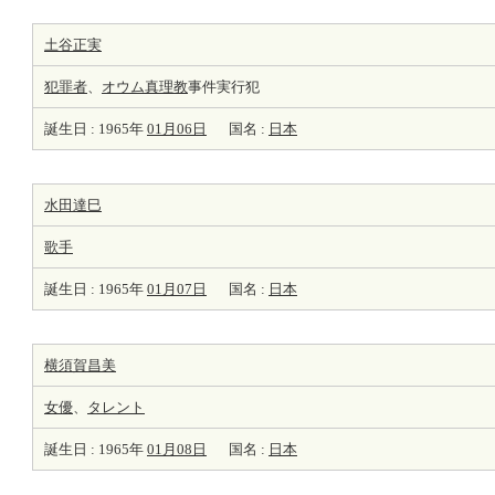
土谷正実
犯罪者
、
オウム真理教
事件実行犯
誕生日 : 1965年
01月06日
国名 :
日本
水田達巳
歌手
誕生日 : 1965年
01月07日
国名 :
日本
横須賀昌美
女優
、
タレント
誕生日 : 1965年
01月08日
国名 :
日本