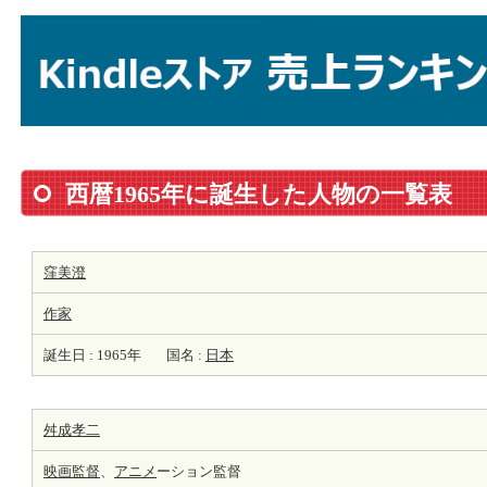
西暦1965年に誕生した人物の一覧表
窪美澄
作家
誕生日 : 1965年
国名 :
日本
舛成孝二
映画監督
、
アニメ
ーション監督