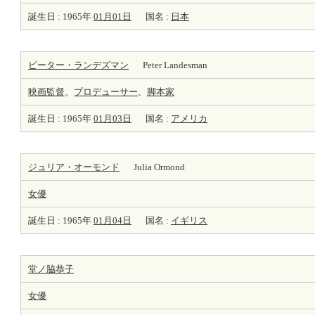
誕生日 : 1965年
01月01日
国名 :
日本
ピーター・ランデズマン
Peter Landesman
映画監督
、
プロデューサー
、
脚本家
誕生日 : 1965年
01月03日
国名 :
アメリカ
ジュリア・オーモンド
Julia Ormond
女優
誕生日 : 1965年
01月04日
国名 :
イギリス
堂ノ脇恭子
女優