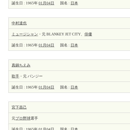
誕生日 : 1965年
01月04日
国名 :
日本
中村達也
ミュージシャン
・元 BLANKEY JET CITY、
俳優
誕生日 : 1965年
01月04日
国名 :
日本
真鍋ちえみ
歌手
・元 パンジー
誕生日 : 1965年
01月04日
国名 :
日本
宮下昌己
元
プロ野球
選手
誕生日 : 1965年
01月04日
国名 :
日本