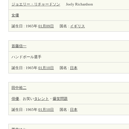
ジョエリー・リチャードソン
Joely Richardson
女優
誕生日 : 1965年
01月09日
国名 :
イギリス
首藤信一
ハンドボール選手
誕生日 : 1965年
01月10日
国名 :
日本
田中裕二
俳優
、お笑い
タレント
・
爆笑問題
誕生日 : 1965年
01月10日
国名 :
日本