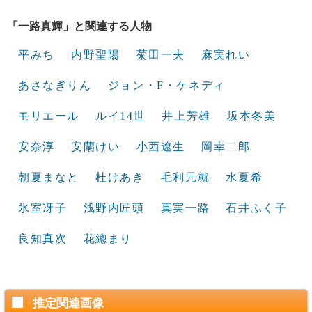
「一路真輝」と関連する人物
平みち
内野聖陽
菊田一夫
麻実れい
あさなぎりん
ジョン・F・ケネディ
モリエール
ルイ14世
井上芳雄
坂本冬美
安奈淳
安蘭けい
小西遼生
岡幸二郎
朝夏まなと
杜けあき
毛利元就
水夏希
氷室冴子
浅野内匠頭
真実一路
石井ふく子
良知真次
花總まり
推定関連画像