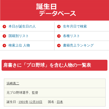
本日が誕生日の人
生年月日で検索
国籍別リスト
各種リスト
検索上位 人物
書籍売上ランキング
肩書きに「プロ野球」を含む人物の一覧表
浜崎真二
元プロ野球選手、監督
誕生日 :
1901年
12月10日
国名 :
日本