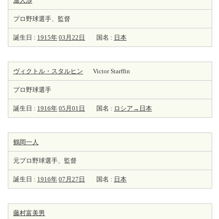
濃人渉
プロ野球選手、監督
誕生日 :
1915年
03月22日
国名 :
日本
ヴィクトル・スタルヒン
Victor Starffin
プロ野球選手
誕生日 :
1916年
05月01日
国名 :
ロシア→日本
鶴岡一人
元プロ野球選手、監督
誕生日 :
1916年
07月27日
国名 :
日本
藤村富美男