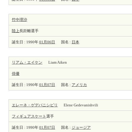
竹中理沙
陸上
長距離選手
誕生日 : 1990年
01月06日
国名 :
日本
リアム・エイケン
Liam Aiken
俳優
誕生日 : 1990年
01月07日
国名 :
アメリカ
エレーネ・ゲデバニシビリ
Elene Gedevanishvili
フィギュアスケート
選手
誕生日 : 1990年
01月07日
国名 :
ジョージア