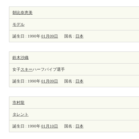
朝比奈恵美
モデル
誕生日 : 1990年
01月09日
国名 :
日本
鈴木沙織
女子
スキー
ハーフパイプ選手
誕生日 : 1990年
01月09日
国名 :
日本
市村龍
タレント
誕生日 : 1990年
01月10日
国名 :
日本