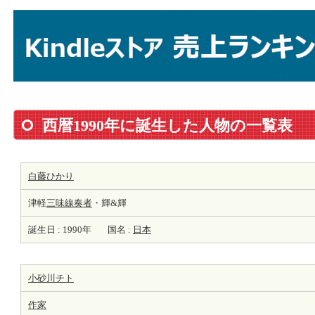
西暦1990年に誕生した人物の一覧表
白藤ひかり
津軽
三味線
奏者
・輝&輝
誕生日 : 1990年
国名 :
日本
小砂川チト
作家