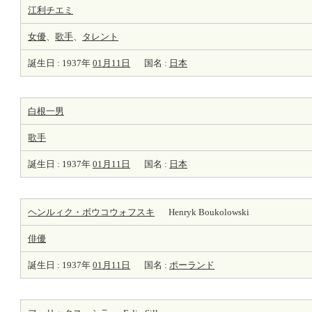
江利チエミ
女優
、
歌手
、
タレント
誕生日 : 1937年
01月11日
国名 :
日本
白根一男
歌手
誕生日 : 1937年
01月11日
国名 :
日本
ヘンルィク・ボウコウォフスキ
Henryk Boukolowski
俳優
誕生日 : 1937年
01月11日
国名 :
ポーランド