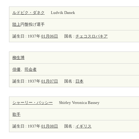
ルドビク・ダネク
Ludvik Danek
陸上
円盤投げ選手
誕生日 : 1937年
01月06日
国名 :
チェコスロバキア
柳生博
俳優
、
司会者
誕生日 : 1937年
01月07日
国名 :
日本
シャーリー・バッシー
Shirley Veronica Bassey
歌手
誕生日 : 1937年
01月08日
国名 :
イギリス