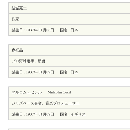
結城亮一
作家
誕生日 : 1937年
01月08日
国名 :
日本
森祇晶
プロ野球
選手、監督
誕生日 : 1937年
01月09日
国名 :
日本
マルコム・セシル
Malcolm Cecil
ジャズベース
奏者
、音楽
プロデューサー
誕生日 : 1937年
01月09日
国名 :
イギリス