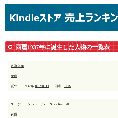
西暦1937年に誕生した人物の一覧表
水野久美
女優
誕生日 : 1937年
01月01日
国名 :
日本
スージー・ケンドール
Suzy Kendall
女優