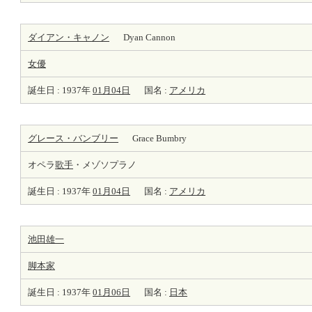
ダイアン・キャノン
Dyan Cannon
女優
誕生日 : 1937年
01月04日
国名 :
アメリカ
グレース・バンブリー
Grace Bumbry
オペラ
歌手
・メゾソプラノ
誕生日 : 1937年
01月04日
国名 :
アメリカ
池田雄一
脚本家
誕生日 : 1937年
01月06日
国名 :
日本