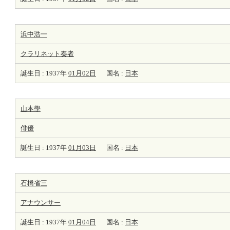
浜中浩一
クラリネット
奏者
誕生日 : 1937年
01月02日
国名 :
日本
山本學
俳優
誕生日 : 1937年
01月03日
国名 :
日本
石橋省三
アナウンサー
誕生日 : 1937年
01月04日
国名 :
日本