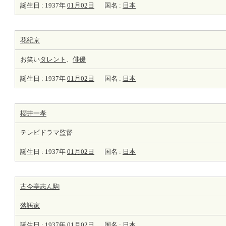
誕生日 : 1937年
01月02日
国名 :
日本
花紀京
お笑い
タレント
、
俳優
誕生日 : 1937年
01月02日
国名 :
日本
櫻井一孝
テレビドラマ監督
誕生日 : 1937年
01月02日
国名 :
日本
古今亭志ん駒
落語家
誕生日 : 1937年
01月02日
国名 :
日本