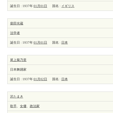
誕生日 : 1937年
01月01日
国名 :
イギリス
柴田光蔵
法学者
誕生日 : 1937年
01月01日
国名 :
日本
尾上菊乃里
日本舞踊家
誕生日 : 1937年
01月02日
国名 :
日本
沢たまき
歌手
、
女優
、
政治家