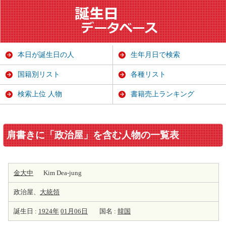
本日が誕生日の人
生年月日で検索
国籍別リスト
各種リスト
検索上位 人物
書籍売上ランキング
肩書きに「政治屋」を含む人物の一覧表
金大中
Kim Dea-jung
政治屋、
大統領
誕生日 :
1924年
01月06日
国名 :
韓国