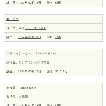
誕生日 :
1952年
02月02日
国名 :
韓国
有田芳生
政治屋、左派
ジャーナリスト
誕生日 :
1952年
02月20日
国名 :
日本
エドウィン・リー
Edwin Mah Lee
政治屋、サンフランシスコ市長
誕生日 :
1952年
05月05日
国名 :
アメリカ
文在寅
Moon Jae-in
政治屋、
大統領
誕生日 :
1953年
01月24日
国名 :
韓国