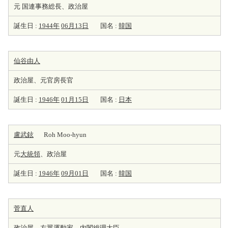
元 国連事務総長、政治屋
誕生日 :
1944年
06月13日
国名 :
韓国
仙谷由人
政治屋、元官房長官
誕生日 :
1946年
01月15日
国名 :
日本
盧武鉉
Roh Moo-hyun
元
大統領
、政治屋
誕生日 :
1946年
09月01日
国名 :
韓国
菅直人
政治屋、左翼運動家、
内閣総理大臣