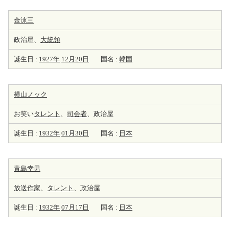
金泳三
政治屋、
大統領
誕生日 :
1927年
12月20日
国名 :
韓国
横山ノック
お笑い
タレント
、
司会者
、政治屋
誕生日 :
1932年
01月30日
国名 :
日本
青島幸男
放送
作家
、
タレント
、政治屋
誕生日 :
1932年
07月17日
国名 :
日本