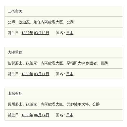
三条実美
公卿、
政治家
、兼任内閣総理大臣、公爵
誕生日 :
1837年
03月13日
国名 :
日本
大隈重信
佐賀
藩士
、
政治家
、内閣総理大臣、早稲田大学
創設者
、侯爵
誕生日 :
1838年
03月11日
国名 :
日本
山県有朋
長州
藩士
、
政治家
、内閣総理大臣、元帥
陸軍
大将、公爵
誕生日 :
1838年
06月14日
国名 :
日本