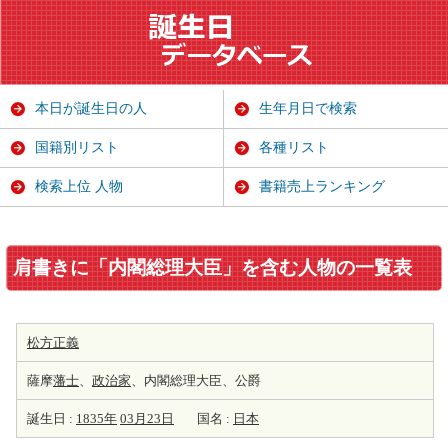
本日が誕生日の人
生年月日で検索
国籍別リスト
各種リスト
検索上位 人物
書籍売上ランキング
肩書きに「内閣総理大臣」を含む人物の一覧表
松方正義
薩摩
藩士
、
政治家
、内閣総理大臣、公爵
誕生日 :
1835年
03月23日
国名 :
日本