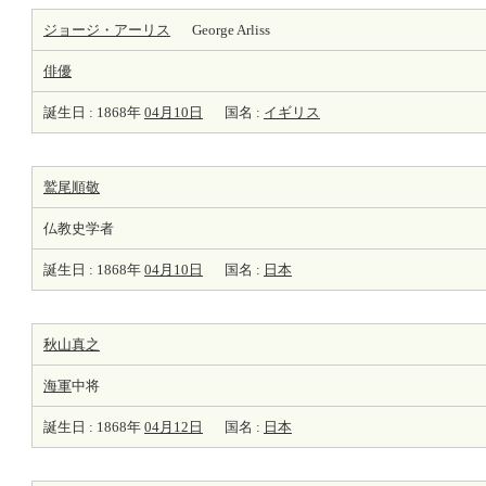
ジョージ・アーリス
George Arliss
俳優
誕生日 : 1868年
04月10日
国名 :
イギリス
鷲尾順敬
仏教史学者
誕生日 : 1868年
04月10日
国名 :
日本
秋山真之
海軍
中将
誕生日 : 1868年
04月12日
国名 :
日本