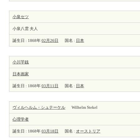
小泉セツ
小泉八雲 夫人
誕生日 : 1868年
02月26日
国名 :
日本
小川芋銭
日本
画家
誕生日 : 1868年
03月11日
国名 :
日本
ヴィルヘルム・シュテーケル
Wilhelm Stekel
心理学者
誕生日 : 1868年
03月18日
国名 :
オーストリア