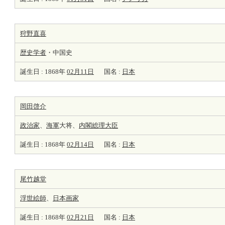
狩野直喜
歴史学者
・中国史
誕生日 : 1868年
02月11日
国名 :
日本
岡田啓介
政治家
、
海軍
大将、
内閣総理大臣
誕生日 : 1868年
02月14日
国名 :
日本
尾竹越堂
浮世
絵師
、
日本
画家
誕生日 : 1868年
02月21日
国名 :
日本