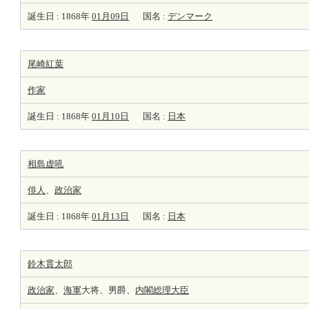
誕生日 : 1868年
01月09日
国名 :
デンマーク
尾崎紅葉
作家
誕生日 : 1868年
01月10日
国名 :
日本
相島虚吼
俳人
、
政治家
誕生日 : 1868年
01月13日
国名 :
日本
鈴木貫太郎
政治家
、
海軍
大将、男爵、
内閣総理大臣