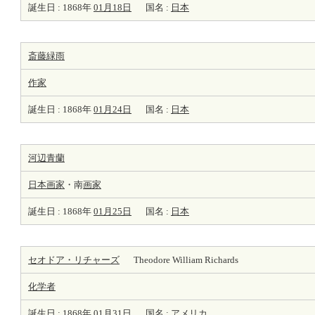
誕生日 : 1868年
01月18日
国名 :
日本
斎藤緑雨
作家
誕生日 : 1868年
01月24日
国名 :
日本
河辺青蘭
日本
画家
・南
画家
誕生日 : 1868年
01月25日
国名 :
日本
セオドア・リチャーズ
Theodore William Richards
化学者
誕生日 : 1868年
01月31日
国名 :
アメリカ