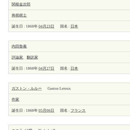
関根金次郎
将棋棋士
誕生日 : 1868年
04月23日
国名 :
日本
内田魯庵
評論家
、
翻訳家
誕生日 : 1868年
04月27日
国名 :
日本
ガストン・ルルー
Gaston Leroux
作家
誕生日 : 1868年
05月06日
国名 :
フランス