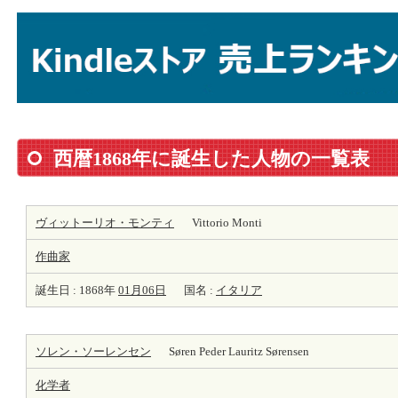
西暦1868年に誕生した人物の一覧表
ヴィットーリオ・モンティ
Vittorio Monti
作曲家
誕生日 : 1868年
01月06日
国名 :
イタリア
ソレン・ソーレンセン
Søren Peder Lauritz Sørensen
化学者