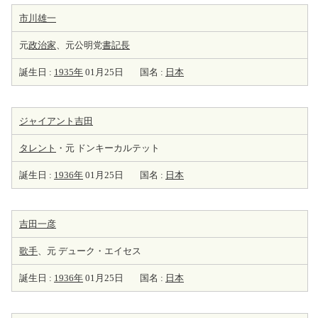
市川雄一
元
政治家
、元公明党
書記長
誕生日 :
1935年
01月25日
国名 :
日本
ジャイアント吉田
タレント
・元 ドンキーカルテット
誕生日 :
1936年
01月25日
国名 :
日本
吉田一彦
歌手
、元 デューク・エイセス
誕生日 :
1936年
01月25日
国名 :
日本