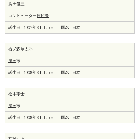
浜田俊三
コンピューター
技術者
誕生日 :
1937年
01月25日
国名 :
日本
石ノ森章太郎
漫画
家
誕生日 :
1938年
01月25日
国名 :
日本
松本零士
漫画
家
誕生日 :
1938年
01月25日
国名 :
日本
荒砂ゆき