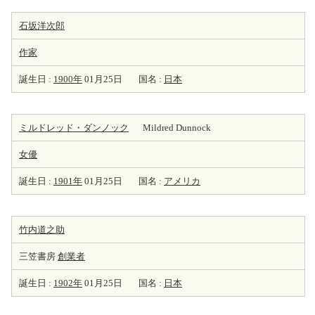
石坂洋次郎
作家
誕生日 :
1900年
01月25日
国名 :
日本
ミルドレッド・ダンノック
Mildred Dunnock
女優
誕生日 :
1901年
01月25日
国名 :
アメリカ
竹内道之助
三笠書房
創業者
誕生日 :
1902年
01月25日
国名 :
日本