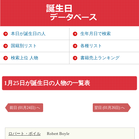
本日が誕生日の人
生年月日で検索
国籍別リスト
各種リスト
検索上位 人物
書籍売上ランキング
1月25日が誕生日の人物の一覧表
前日 (01月24日) へ
翌日 (01月26日) へ
ロバート・ボイル
Robert Boyle