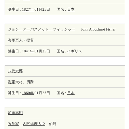
誕生日 :
1827年
01月25日
国名 :
日本
ジョン・アーバスノット・フィッシャー
John Arbuthnot Fisher
海軍
軍人・提督
誕生日 :
1841年
01月25日
国名 :
イギリス
八代六郎
海軍
大将、男爵
誕生日 :
1860年
01月25日
国名 :
日本
加藤高明
政治家
、
内閣総理大臣
、伯爵