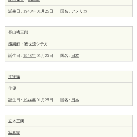
誕生日 :
1943年
01月25日
国名 :
アメリカ
長山禮三郎
能楽師
・観世流シテ方
誕生日 :
1943年
01月25日
国名 :
日本
江守徹
俳優
誕生日 :
1944年
01月25日
国名 :
日本
立木三朗
写真家