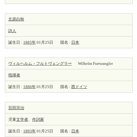
北原白秋
詩人
誕生日 :
1885年
01月25日
国名 :
日本
ヴィルヘルム・フルトヴェングラー
Wilhelm Furtwangler
指揮者
誕生日 :
1886年
01月25日
国名 :
西ドイツ
百田宗治
児童
文学者
、
作詞家
誕生日 :
1893年
01月25日
国名 :
日本