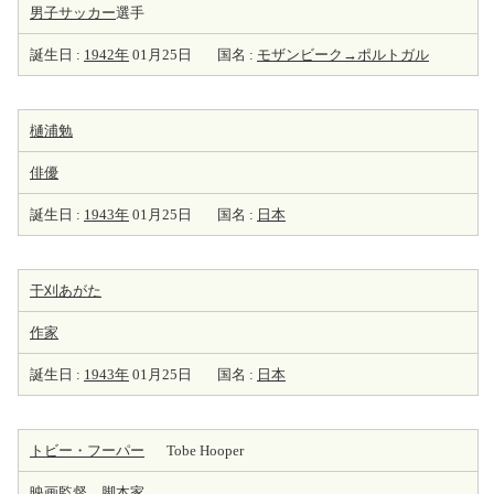
男子サッカー
選手
誕生日 :
1942年
01月25日
国名 :
モザンビーク→ポルトガル
樋浦勉
俳優
誕生日 :
1943年
01月25日
国名 :
日本
干刈あがた
作家
誕生日 :
1943年
01月25日
国名 :
日本
トビー・フーパー
Tobe Hooper
映画監督
、
脚本家