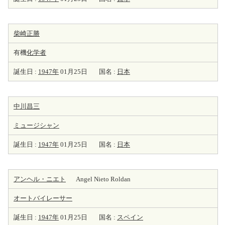
柴崎正勝
有機
化学者
誕生日 :
1947年
01月25日
国名 :
日本
中川昌三
ミュージシャン
誕生日 :
1947年
01月25日
国名 :
日本
アンヘル・ニエト
Angel Nieto Roldan
オートバイレーサー
誕生日 :
1947年
01月25日
国名 :
スペイン