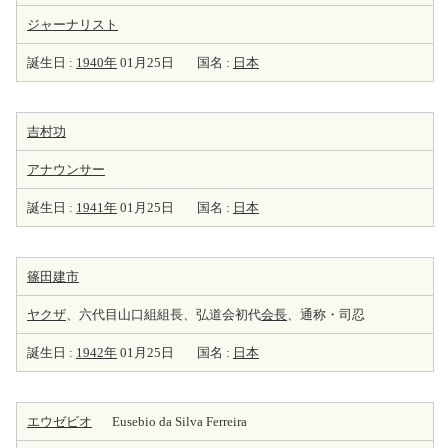
ジャーナリスト
誕生日 :
1940年
01月25日
国名 :
日本
吉村功
アナウンサー
誕生日 :
1941年
01月25日
国名 :
日本
篠田建市
ヤクザ
、六代目山口組組長、弘道会初代
会長
、通称・司忍
誕生日 :
1942年
01月25日
国名 :
日本
エウゼビオ
Eusebio da Silva Ferreira