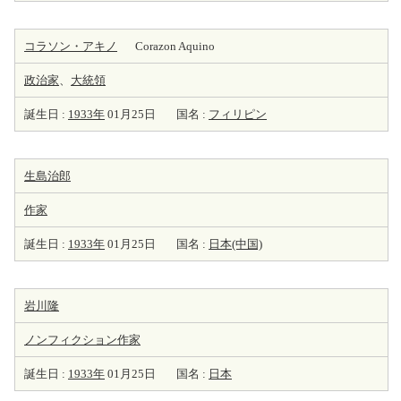
コラソン・アキノ
Corazon Aquino
政治家
、
大統領
誕生日 :
1933年
01月25日
国名 :
フィリピン
生島治郎
作家
誕生日 :
1933年
01月25日
国名 :
日本(中国)
岩川隆
ノンフィクション
作家
誕生日 :
1933年
01月25日
国名 :
日本