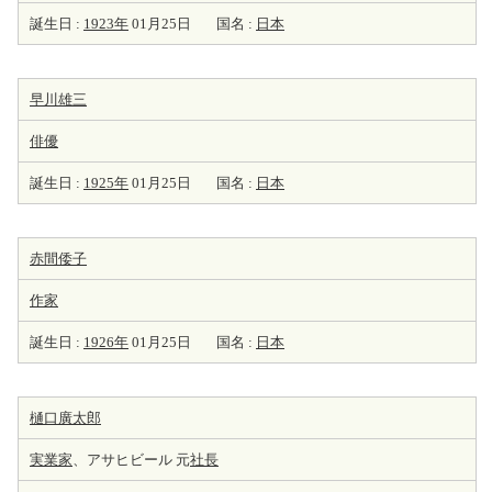
誕生日 :
1923年
01月25日
国名 :
日本
早川雄三
俳優
誕生日 :
1925年
01月25日
国名 :
日本
赤間倭子
作家
誕生日 :
1926年
01月25日
国名 :
日本
樋口廣太郎
実業家
、アサヒビール 元
社長