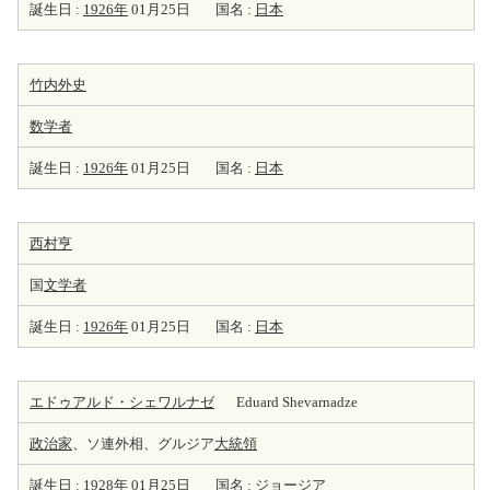
誕生日 :
1926年
01月25日
国名 :
日本
竹内外史
数学者
誕生日 :
1926年
01月25日
国名 :
日本
西村亨
国
文学者
誕生日 :
1926年
01月25日
国名 :
日本
エドゥアルド・シェワルナゼ
Eduard Shevarnadze
政治家
、ソ連外相、グルジア
大統領
誕生日 :
1928年
01月25日
国名 :
ジョージア