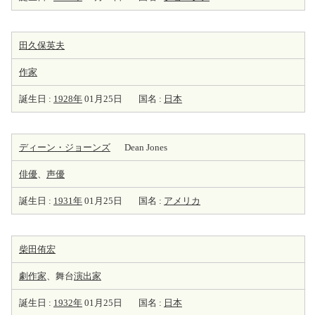
田久保英夫
作家
誕生日 :
1928年
01月25日
国名 :
日本
ディーン・ジョーンズ
Dean Jones
俳優
、
声優
誕生日 :
1931年
01月25日
国名 :
アメリカ
柴田侑宏
劇
作家
、舞台
演出家
誕生日 :
1932年
01月25日
国名 :
日本