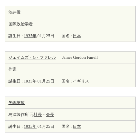
池井優
国際
政治学者
誕生日 :
1935年
01月25日
国名 :
日本
ジェイムズ・G・ファレル
James Gordon Farrell
作家
誕生日 :
1935年
01月25日
国名 :
イギリス
矢嶋英敏
島津製作所 元
社長
・
会長
誕生日 :
1935年
01月25日
国名 :
日本