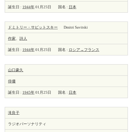
誕生日 :
1944年
01月25日
国名 :
日本
ドミトリー・サビットスキー
Dmitri Savitski
作家
、
詩人
誕生日 :
1944年
01月25日
国名 :
ロシア→フランス
山口豪久
俳優
誕生日 :
1945年
01月25日
国名 :
日本
滝良子
ラジオパーソナリティ