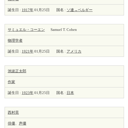
誕生日 :
1917年
01月25日
国名 :
ソ連→ベルギー
サミュエル・コーエン
Samuel T. Cohen
物理学者
誕生日 :
1921年
01月25日
国名 :
アメリカ
池波正太郎
作家
誕生日 :
1923年
01月25日
国名 :
日本
西村晃
俳優
、
声優