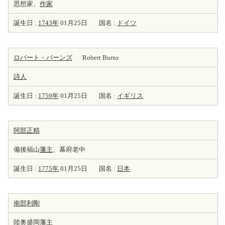
思想家、
作家
誕生日 :
1743年
01月25日
国名 :
ドイツ
ロバート・バーンズ
Robert Burns
詩人
誕生日 :
1759年
01月25日
国名 :
イギリス
阿部正精
備後福山
藩主
、幕府老中
誕生日 :
1775年
01月25日
国名 :
日本
南部利剛
陸奥盛岡
藩主