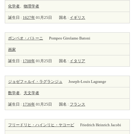
化学者
、
物理学者
誕生日 :
1627年
01月25日
国名 :
イギリス
ポンペオ・バトーニ
Pompeo Girolamo Batoni
画家
誕生日 :
1708年
01月25日
国名 :
イタリア
ジョゼフ＝ルイ・ラグランジュ
Joseph-Louis Lagrange
数学者
、
天
文学者
誕生日 :
1736年
01月25日
国名 :
フランス
フリードリヒ・ハインリヒ・ヤコービ
Friedrich Heinrich Jacobi