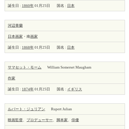
誕生日 :
1860年
01月25日
国名 :
日本
河辺青蘭
日本
画家
・南
画家
誕生日 :
1868年
01月25日
国名 :
日本
サマセット・モーム
William Somerset Maugham
作家
誕生日 :
1874年
01月25日
国名 :
イギリス
ルパート・ジュリアン
Rupert Julian
映画監督
、
プロデューサー
、
脚本家
、
俳優