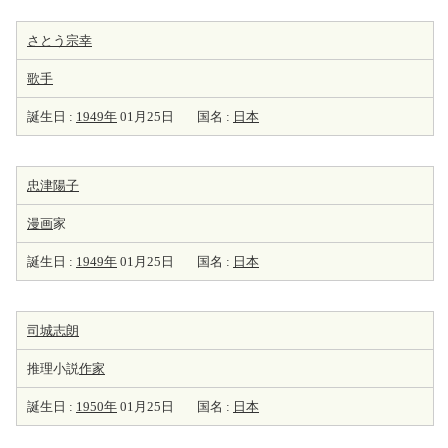
さとう宗幸
歌手
誕生日 :
1949年
01月25日
国名 :
日本
忠津陽子
漫画
家
誕生日 :
1949年
01月25日
国名 :
日本
司城志朗
推理小説
作家
誕生日 :
1950年
01月25日
国名 :
日本