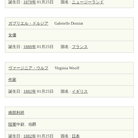
誕生日 :
1879年
01月25日
国名 :
ニュージーランド
ガブリエル・ドルジア
Gabrielle Dorziat
女優
誕生日 :
1880年
01月25日
国名 :
フランス
ヴァージニア・ウルフ
Virginia Woolf
作家
誕生日 :
1882年
01月25日
国名 :
イギリス
南部利祥
陸軍
中尉、伯爵
誕生日 :
1882年
01月25日
国名 :
日本