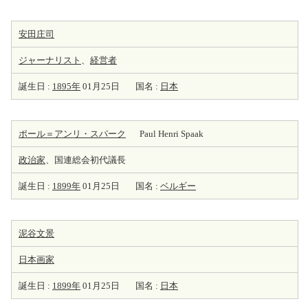
安田庄司
ジャーナリスト
、
経営者
誕生日 :
1895年
01月25日
国名 :
日本
ポール＝アンリ・スパーク
Paul Henri Spaak
政治家
、国連総会初代議長
誕生日 :
1899年
01月25日
国名 :
ベルギー
泥谷文景
日本
画家
誕生日 :
1899年
01月25日
国名 :
日本