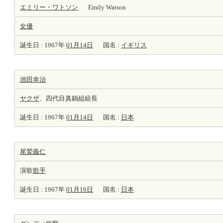
エミリー・ワトソン
Emily Watson
女優
誕生日 : 1967年
01月14日
国名 :
イギリス
池田幸治
ヤクザ
、四代目真鍋組組長
誕生日 : 1967年
01月14日
国名 :
日本
尾鷲義仁
演歌
歌手
誕生日 : 1967年
01月16日
国名 :
日本