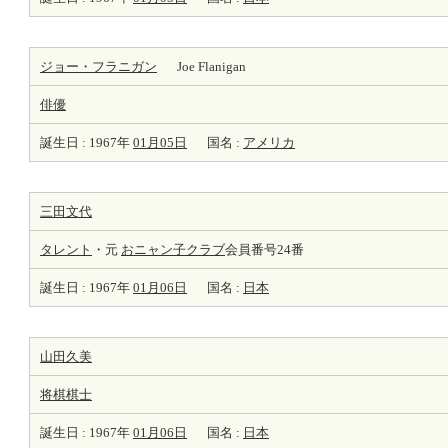
ジョー・フラニガン
Joe Flanigan
俳優
誕生日 : 1967年
01月05日
国名 :
アメリカ
三田文代
タレント
・元
おニャン子クラブ
会員番号24番
誕生日 : 1967年
01月06日
国名 :
日本
山田久美
将棋棋士
誕生日 : 1967年
01月06日
国名 :
日本