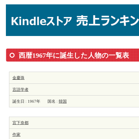
西暦1967年に誕生した人物の一覧表
金慶珠
言語学者
誕生日 : 1967年
国名 :
韓国
宮下奈都
作家