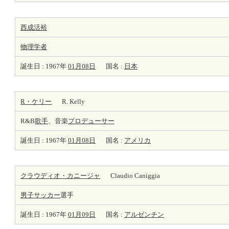
西成活裕
物理学者
誕生日 : 1967年
01月08日
国名 :
日本
R・ケリー
R. Kelly
R&B
歌手
、音楽
プロデューサー
誕生日 : 1967年
01月08日
国名 :
アメリカ
クラウディオ・カニージャ
Claudio Caniggia
男子サッカー
選手
誕生日 : 1967年
01月09日
国名 :
アルゼンチン