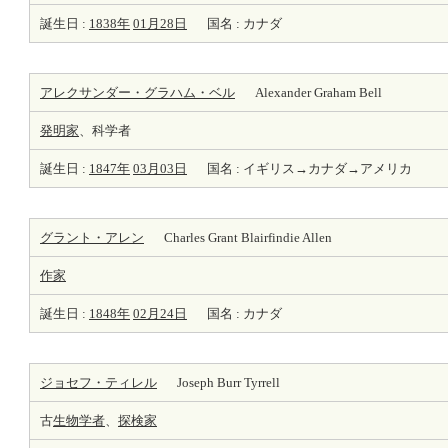
誕生日 :
1838年
01月28日
国名 : カナダ
アレクサンダー・グラハム・ベル
Alexander Graham Bell
発明家
、科学者
誕生日 :
1847年
03月03日
国名 : イギリス→カナダ→アメリカ
グラント・アレン
Charles Grant Blairfindie Allen
作家
誕生日 :
1848年
02月24日
国名 : カナダ
ジョセフ・ティレル
Joseph Burr Tyrrell
古
生物学者
、
探検家