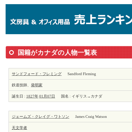
国籍がカナダの人物一覧表
サンドフォード・フレミング
Sandford Fleming
鉄道技師、
発明家
誕生日 :
1827年
01月07日
国名 : イギリス→カナダ
ジェームズ・クレイグ・ワトソン
James Craig Watson
天
文学者