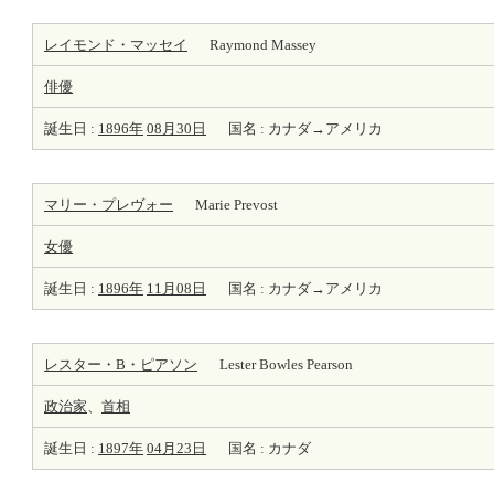
レイモンド・マッセイ
Raymond Massey
俳優
誕生日 :
1896年
08月30日
国名 : カナダ→アメリカ
マリー・プレヴォー
Marie Prevost
女優
誕生日 :
1896年
11月08日
国名 : カナダ→アメリカ
レスター・B・ピアソン
Lester Bowles Pearson
政治家
、
首相
誕生日 :
1897年
04月23日
国名 : カナダ