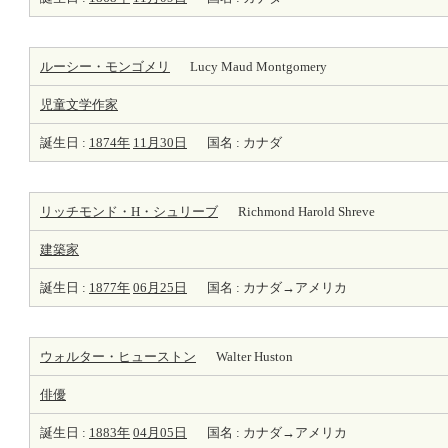
ルーシー・モンゴメリ
Lucy Maud Montgomery
児童文学
作家
誕生日 :
1874年
11月30日
国名 : カナダ
リッチモンド・H・シュリーブ
Richmond Harold Shreve
建築家
誕生日 :
1877年
06月25日
国名 : カナダ→アメリカ
ウォルター・ヒューストン
Walter Huston
俳優
誕生日 :
1883年
04月05日
国名 : カナダ→アメリカ