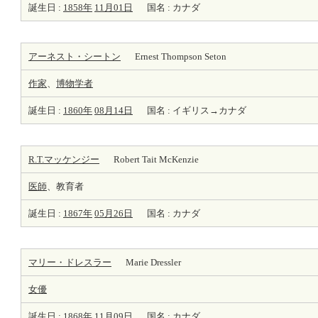
誕生日 :
1858年
11月01日
国名 : カナダ
アーネスト・シートン
Ernest Thompson Seton
作家
、
博物学者
誕生日 :
1860年
08月14日
国名 : イギリス→カナダ
R.T.マッケンジー
Robert Tait McKenzie
医師
、教育者
誕生日 :
1867年
05月26日
国名 : カナダ
マリー・ドレスラー
Marie Dressler
女優
誕生日 :
1868年
11月09日
国名 : カナダ