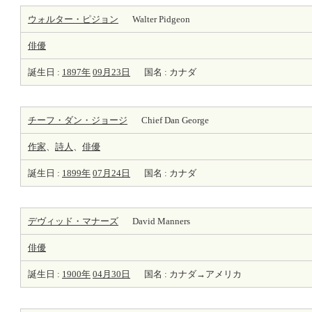
ウォルター・ピジョン
Walter Pidgeon
俳優
誕生日 :
1897年
09月23日
国名 : カナダ
チーフ・ダン・ジョージ
Chief Dan George
作家
、
詩人
、
俳優
誕生日 :
1899年
07月24日
国名 : カナダ
デヴィッド・マナーズ
David Manners
俳優
誕生日 :
1900年
04月30日
国名 : カナダ→アメリカ