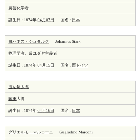
農芸
化学者
誕生日 : 1874年
04月07日
国名 :
日本
ヨハネス・シュタルク
Johannes Stark
物理学者
、反ユダヤ主義者
誕生日 : 1874年
04月15日
国名 :
西ドイツ
渡辺錠太郎
陸軍
大将
誕生日 : 1874年
04月16日
国名 :
日本
グリエルモ・マルコーニ
Guglielmo Marconi