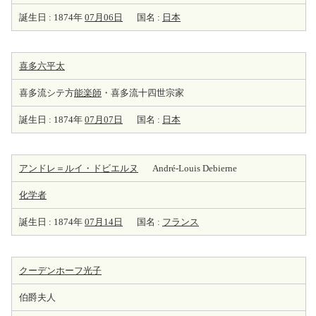
誕生日 : 1874年
07月06日
国名 :
日本
喜多六平太
喜多流シテ方
能楽師
・喜多流十四世宗家
誕生日 : 1874年
07月07日
国名 :
日本
アンドレ＝ルイ・ドビエルヌ
André-Louis Debierne
化学者
誕生日 : 1874年
07月14日
国名 :
フランス
クーデンホーフ光子
伯爵夫人