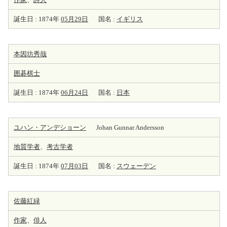
誕生日 : 1874年
05月29日
国名 :
イギリス
本因坊秀哉
囲碁棋士
誕生日 : 1874年
06月24日
国名 :
日本
ユハン・アンデショーン
Johan Gunnar Andersson
地質学者
、
考古学者
誕生日 : 1874年
07月03日
国名 :
スウェーデン
佐藤紅緑
作家
、
俳人