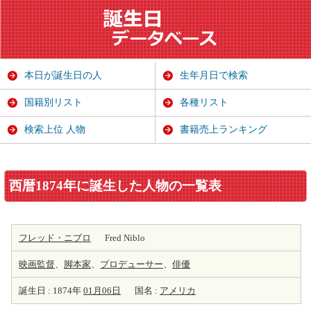
本日が誕生日の人
生年月日で検索
国籍別リスト
各種リスト
検索上位 人物
書籍売上ランキング
西暦1874年に誕生した人物の一覧表
フレッド・ニブロ
Fred Niblo
映画監督
、
脚本家
、
プロデューサー
、
俳優
誕生日 : 1874年
01月06日
国名 :
アメリカ