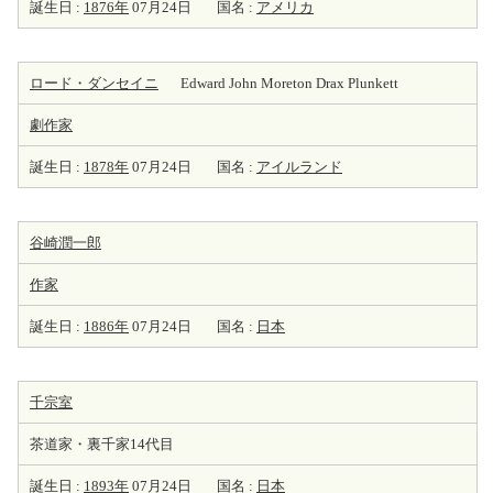
誕生日 :
1876年
07月24日
国名 :
アメリカ
ロード・ダンセイニ
Edward John Moreton Drax Plunkett
劇
作家
誕生日 :
1878年
07月24日
国名 :
アイルランド
谷崎潤一郎
作家
誕生日 :
1886年
07月24日
国名 :
日本
千宗室
茶道家・裏千家14代目
誕生日 :
1893年
07月24日
国名 :
日本