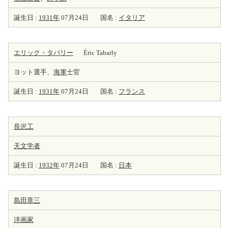
誕生日 :
1931年
07月24日
国名 :
イタリア
エリック・タバリー
Éric Tabarly
ヨット選手、
海軍
士官
誕生日 :
1931年
07月24日
国名 :
フランス
長沢工
天
文学者
誕生日 :
1932年
07月24日
国名 :
日本
島田章三
洋
画家