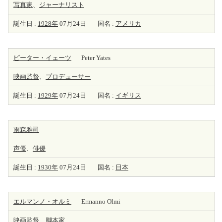
写真家
、
ジャーナリスト
誕生日 :
1928年
07月24日
国名 :
アメリカ
ピーター・イェーツ
Peter Yates
映画監督
、
プロデューサー
誕生日 :
1929年
07月24日
国名 :
イギリス
雨森雅司
声優
、
俳優
誕生日 :
1930年
07月24日
国名 :
日本
エルマンノ・オルミ
Ermanno Olmi
映画監督
、
脚本家