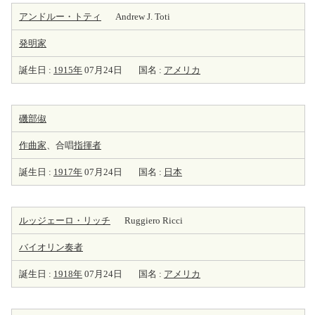
アンドルー・トティ
Andrew J. Toti
発明家
誕生日 :
1915年
07月24日
国名 :
アメリカ
磯部俶
作曲家
、合唱
指揮者
誕生日 :
1917年
07月24日
国名 :
日本
ルッジェーロ・リッチ
Ruggiero Ricci
バイオリン
奏者
誕生日 :
1918年
07月24日
国名 :
アメリカ