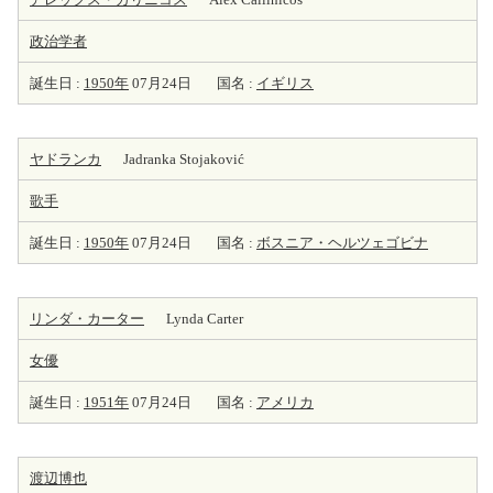
政治学者
誕生日 :
1950年
07月24日
国名 :
イギリス
ヤドランカ
Jadranka Stojaković
歌手
誕生日 :
1950年
07月24日
国名 :
ボスニア・ヘルツェゴビナ
リンダ・カーター
Lynda Carter
女優
誕生日 :
1951年
07月24日
国名 :
アメリカ
渡辺博也