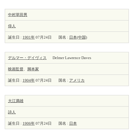
中村草田男
俳人
誕生日 :
1901年
07月24日
国名 :
日本(中国)
デルマー・デイヴィス
Delmer Lawrence Daves
映画監督
、
脚本家
誕生日 :
1904年
07月24日
国名 :
アメリカ
大江満雄
詩人
誕生日 :
1906年
07月24日
国名 :
日本