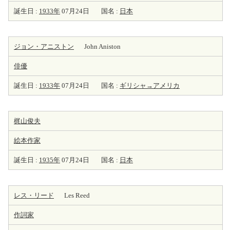
誕生日 :
1933年
07月24日
国名 :
日本
ジョン・アニストン
John Aniston
俳優
誕生日 :
1933年
07月24日
国名 :
ギリシャ→アメリカ
梶山俊夫
絵本
作家
誕生日 :
1935年
07月24日
国名 :
日本
レス・リード
Les Reed
作詞家