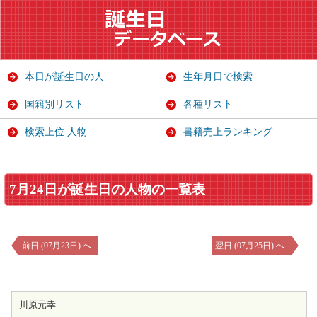
本日が誕生日の人
生年月日で検索
国籍別リスト
各種リスト
検索上位 人物
書籍売上ランキング
7月24日が誕生日の人物の一覧表
前日 (07月23日) へ
翌日 (07月25日) へ
川原元幸