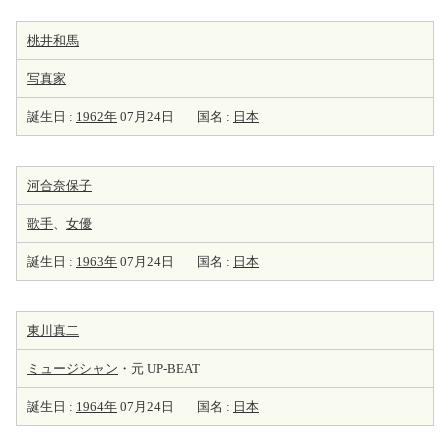
桃井和馬
写真家
誕生日 :
1962年
07月24日
国名 :
日本
河合奈保子
歌手
、
女優
誕生日 :
1963年
07月24日
国名 :
日本
東川真二
ミュージシャン
・元 UP-BEAT
誕生日 :
1964年
07月24日
国名 :
日本