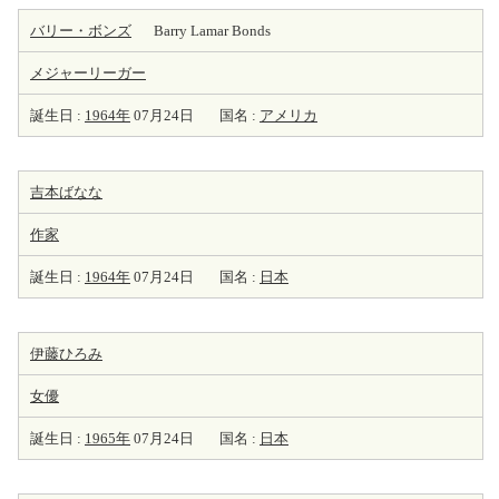
バリー・ボンズ
Barry Lamar Bonds
メジャーリーガー
誕生日 :
1964年
07月24日
国名 :
アメリカ
吉本ばなな
作家
誕生日 :
1964年
07月24日
国名 :
日本
伊藤ひろみ
女優
誕生日 :
1965年
07月24日
国名 :
日本