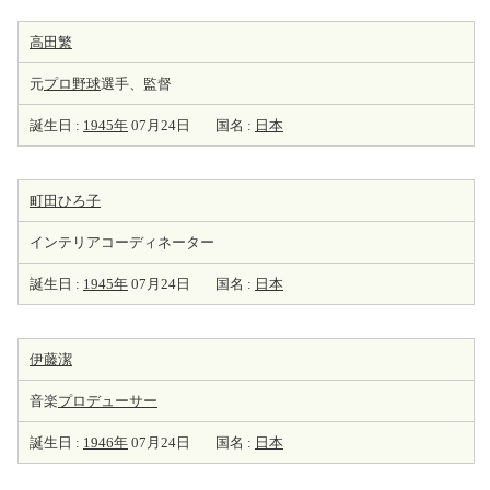
高田繁
元
プロ野球
選手、監督
誕生日 :
1945年
07月24日
国名 :
日本
町田ひろ子
インテリアコーディネーター
誕生日 :
1945年
07月24日
国名 :
日本
伊藤潔
音楽
プロデューサー
誕生日 :
1946年
07月24日
国名 :
日本