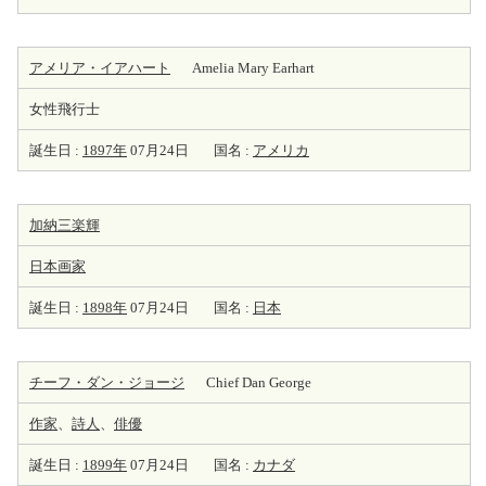
アメリア・イアハート
Amelia Mary Earhart
女性飛行士
誕生日 :
1897年
07月24日
国名 :
アメリカ
加納三楽輝
日本
画家
誕生日 :
1898年
07月24日
国名 :
日本
チーフ・ダン・ジョージ
Chief Dan George
作家
、
詩人
、
俳優
誕生日 :
1899年
07月24日
国名 :
カナダ