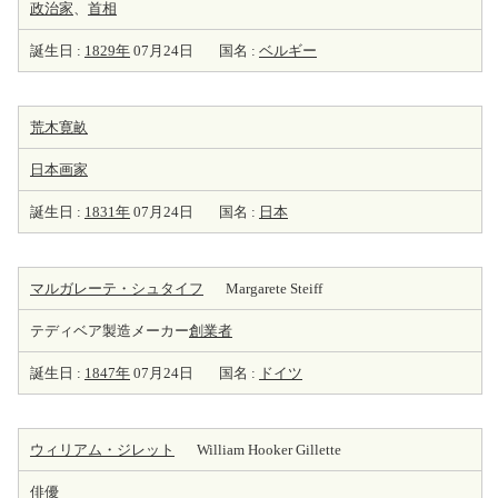
政治家
、
首相
誕生日 :
1829年
07月24日
国名 :
ベルギー
荒木寛畝
日本
画家
誕生日 :
1831年
07月24日
国名 :
日本
マルガレーテ・シュタイフ
Margarete Steiff
テディベア製造メーカー
創業者
誕生日 :
1847年
07月24日
国名 :
ドイツ
ウィリアム・ジレット
William Hooker Gillette
俳優