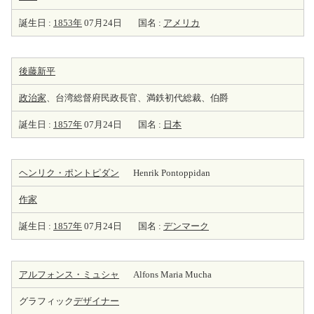
誕生日 :
1853年
07月24日
国名 :
アメリカ
後藤新平
政治家
、台湾総督府民政長官、満鉄初代総裁、伯爵
誕生日 :
1857年
07月24日
国名 :
日本
ヘンリク・ポントピダン
Henrik Pontoppidan
作家
誕生日 :
1857年
07月24日
国名 :
デンマーク
アルフォンス・ミュシャ
Alfons Maria Mucha
グラフィック
デザイナー