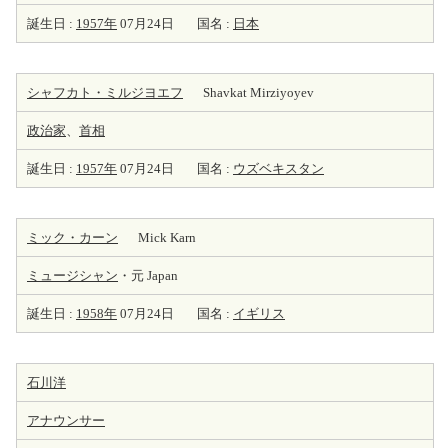
誕生日 :
1957年
07月24日
国名 :
日本
シャフカト・ミルジヨエフ
Shavkat Mirziyoyev
政治家
、
首相
誕生日 :
1957年
07月24日
国名 :
ウズベキスタン
ミック・カーン
Mick Karn
ミュージシャン
・元 Japan
誕生日 :
1958年
07月24日
国名 :
イギリス
石川洋
アナウンサー