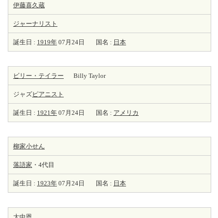
伊藤喜久蔵
ジャーナリスト
誕生日 :
1919年
07月24日
国名 :
日本
ビリー・テイラー
Billy Taylor
ジャズ
ピアニスト
誕生日 :
1921年
07月24日
国名 :
アメリカ
柳家小せん
落語家
・4代目
誕生日 :
1923年
07月24日
国名 :
日本
大中恩