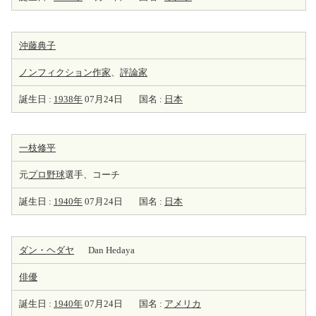
沖藤典子
ノンフィクション
作家
、
評論家
誕生日 :
1938年
07月24日
国名 :
日本
一枝修平
元
プロ野球
選手、コーチ
誕生日 :
1940年
07月24日
国名 :
日本
ダン・ヘダヤ
Dan Hedaya
俳優
誕生日 :
1940年
07月24日
国名 :
アメリカ