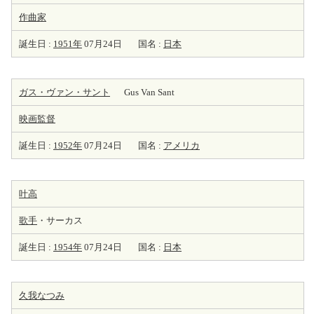
作曲家
誕生日 :
1951年
07月24日
国名 :
日本
ガス・ヴァン・サント
Gus Van Sant
映画監督
誕生日 :
1952年
07月24日
国名 :
アメリカ
叶高
歌手
・サーカス
誕生日 :
1954年
07月24日
国名 :
日本
久我なつみ