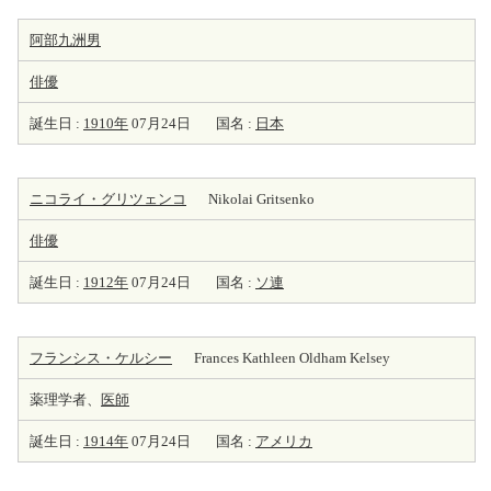
阿部九洲男
俳優
誕生日 :
1910年
07月24日
国名 :
日本
ニコライ・グリツェンコ
Nikolai Gritsenko
俳優
誕生日 :
1912年
07月24日
国名 :
ソ連
フランシス・ケルシー
Frances Kathleen Oldham Kelsey
薬理学者、
医師
誕生日 :
1914年
07月24日
国名 :
アメリカ