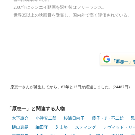
2007年にシンエイ動画を退社後はフリーランス。
世界35以上の映画賞を受賞し、国内外で高く評価されている。
「原恵一」をG
原恵一さんが誕生してから、67年と15日が経過しました。(24487日)
「原恵一」と関連する人物
木下惠介
小津安二郎
杉浦日向子
藤子・F・不二雄
黒
樋口真嗣
細田守
芝山努
スティング
デヴィッド・リ