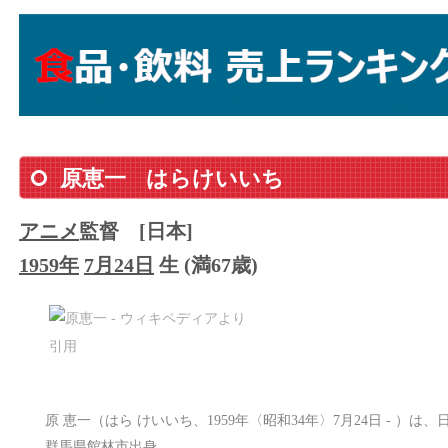
原恵一
はらけいいち
アニメ
監督
[日本]
1959年
7月24日
生 (満67歳)
原 恵一（はら けいいち、1959年〈昭和34年〉7月24日 - ）は
群馬県館林市出身。