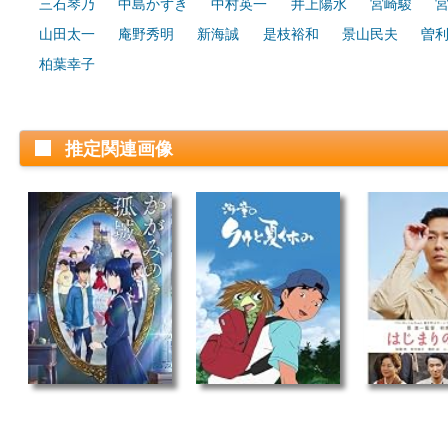
三石琴乃
中島かずき
中村英一
井上陽水
宮崎駿
山田太一
庵野秀明
新海誠
是枝裕和
景山民夫
曽
柏葉幸子
推定関連画像