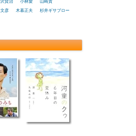
宮沢賢治
小林愛
山崎貴
利文彦
木暮正夫
杉井ギサブロー