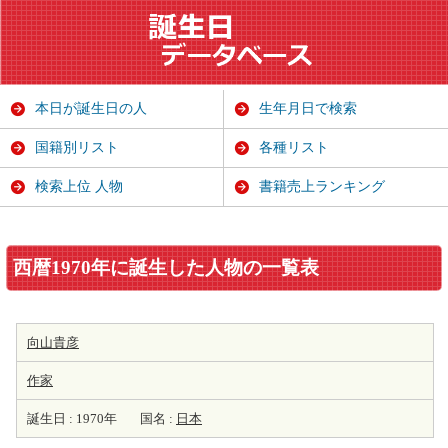
本日が誕生日の人
生年月日で検索
国籍別リスト
各種リスト
検索上位 人物
書籍売上ランキング
西暦1970年に誕生した人物の一覧表
向山貴彦
作家
誕生日 : 1970年
国名 :
日本