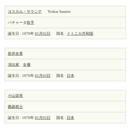
ヨスカル・サランテ
Yoskar Sarante
バチャータ
歌手
誕生日 : 1970年
01月02日
国名 :
ドミニカ共和国
新井友香
演出家
、
女優
誕生日 : 1970年
01月03日
国名 :
日本
小山栄美
囲碁棋士
誕生日 : 1970年
01月03日
国名 :
日本