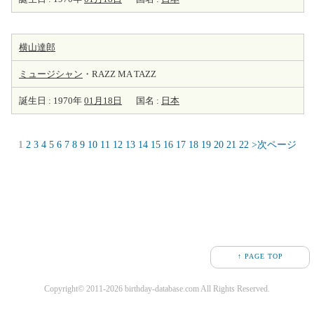
横山達郎
ミュージシャン
・RAZZ MA TAZZ
誕生日 : 1970年
01月18日
国名 :
日本
1
2
3
4
5
6
7
8
9
10
11
12
13
14
15
16
17
18
19
20
21
22
>次ページ
↑ PAGE TOP
Copyright© 2011-2026 birthday-database.com All Rights Reserved.