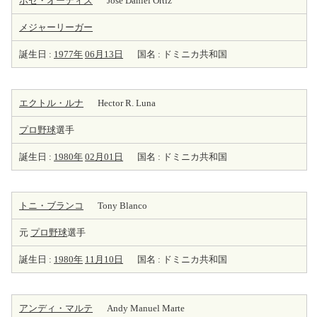
ホセ・オーティズ
Jose Daniel Ortiz
メジャーリーガー
誕生日 :
1977年
06月13日
国名 : ドミニカ共和国
エクトル・ルナ
Hector R. Luna
プロ野球
選手
誕生日 :
1980年
02月01日
国名 : ドミニカ共和国
トニ・ブランコ
Tony Blanco
元
プロ野球
選手
誕生日 :
1980年
11月10日
国名 : ドミニカ共和国
アンディ・マルテ
Andy Manuel Marte