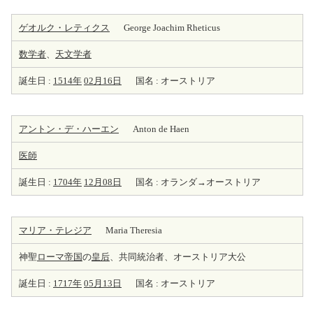
ゲオルク・レティクス
George Joachim Rheticus
数学者
、
天
文学者
誕生日 :
1514年
02月16日
国名 : オーストリア
アントン・デ・ハーエン
Anton de Haen
医師
誕生日 :
1704年
12月08日
国名 : オランダ→オーストリア
マリア・テレジア
Maria Theresia
神聖
ローマ帝国
の
皇后
、共同統治者、オーストリア大公
誕生日 :
1717年
05月13日
国名 : オーストリア