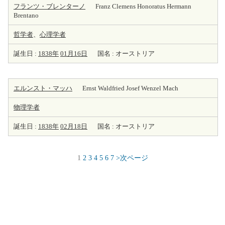
フランツ・ブレンターノ
Franz Clemens Honoratus Hermann
Brentano
哲学者
、
心理学者
誕生日 :
1838年
01月16日
国名 : オーストリア
エルンスト・マッハ
Ernst Waldfried Josef Wenzel Mach
物理学者
誕生日 :
1838年
02月18日
国名 : オーストリア
1
2
3
4
5
6
7
>次ページ