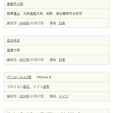
東郷平八郎
薩摩
藩士
、元帥
海軍
大将、侯爵、連合艦隊司令長官
誕生日 :
1848年
01月27日
国名 :
日本
瓜生外吉
海軍
大将
誕生日 :
1857年
01月27日
国名 :
日本
ヴィルヘルム2世
Wilhelm II
プロイセン
国王
、ドイツ
皇帝
誕生日 :
1859年
01月27日
国名 :
ドイツ