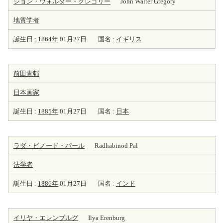
ジョン・ウォルター・グレゴリー
John Walter Gregory
地質学者
誕生日 :
1864年
01月27日
国名 :
イギリス
前田青邨
日本
画家
誕生日 :
1885年
01月27日
国名 :
日本
ラダ・ビノード・パール
Radhabinod Pal
法学者
誕生日 :
1886年
01月27日
国名 :
インド
イリヤ・エレンブルグ
Ilya Erenburg