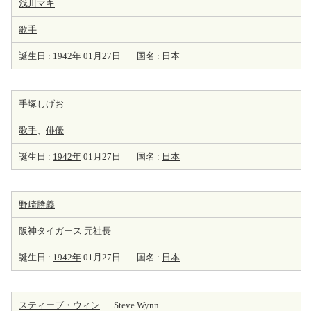
浅川マキ
歌手
誕生日 :
1942年
01月27日
国名 :
日本
手塚しげお
歌手
、
俳優
誕生日 :
1942年
01月27日
国名 :
日本
野崎勝義
阪神タイガース 元
社長
誕生日 :
1942年
01月27日
国名 :
日本
スティーブ・ウィン
Steve Wynn