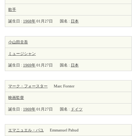
歌手
誕生日 :
1968年
01月27日
国名 :
日本
小山田圭吾
ミュージシャン
誕生日 :
1969年
01月27日
国名 :
日本
マーク・フォースター
Marc Forster
映画監督
誕生日 :
1969年
01月27日
国名 :
ドイツ
エマニュエル・パユ
Emmanuel Pahud