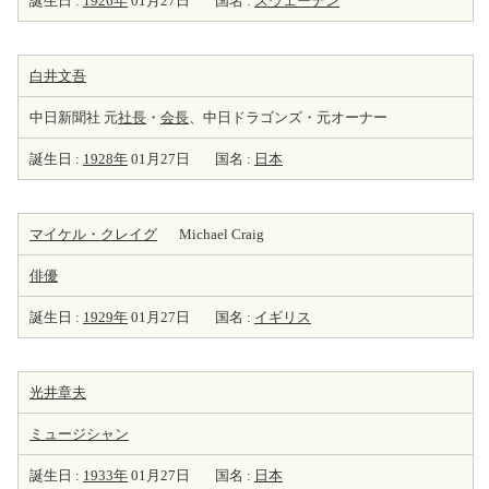
誕生日 :
1926年
01月27日
国名 :
スウェーデン
白井文吾
中日新聞社 元
社長
・
会長
、中日ドラゴンズ・元オーナー
誕生日 :
1928年
01月27日
国名 :
日本
マイケル・クレイグ
Michael Craig
俳優
誕生日 :
1929年
01月27日
国名 :
イギリス
光井章夫
ミュージシャン
誕生日 :
1933年
01月27日
国名 :
日本