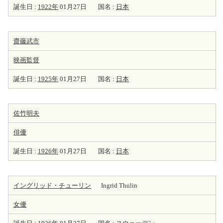
誕生日 :
1922年
01月27日
国名 :
日本
齋藤武市
映画監督
誕生日 :
1925年
01月27日
国名 :
日本
佐竹明夫
俳優
誕生日 :
1926年
01月27日
国名 :
日本
イングリッド・チューリン
Ingrid Thulin
女優