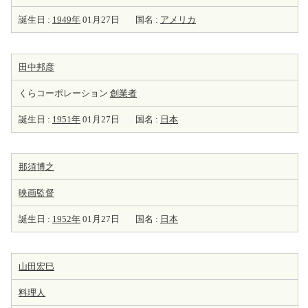
誕生日 :
1949年
01月27日
国名 :
アメリカ
田中邦彦
くらコーポレーション
創業者
誕生日 :
1951年
01月27日
国名 :
日本
那須博之
映画監督
誕生日 :
1952年
01月27日
国名 :
日本
山田宏巳
料理人