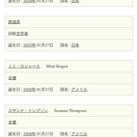
誕生日 :
1954年
01月27日
国名 :
日本
西成彦
比較
文学者
誕生日 :
1955年
01月27日
国名 :
日本
ミミ・ロジャース
Mimi Rogers
女優
誕生日 :
1956年
01月27日
国名 :
アメリカ
スザンナ・トンプソン
Susanna Thompson
女優
誕生日 :
1958年
01月27日
国名 :
アメリカ