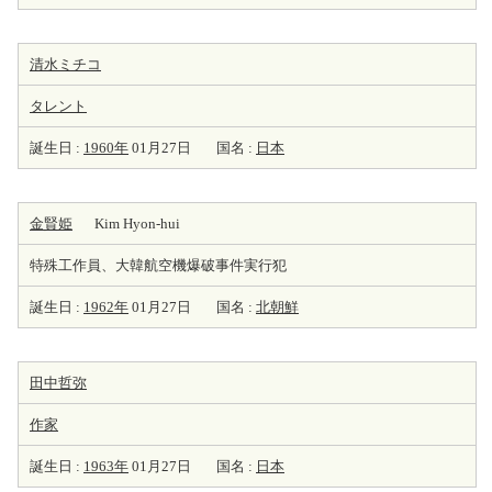
清水ミチコ
タレント
誕生日 :
1960年
01月27日
国名 :
日本
金賢姫
Kim Hyon-hui
特殊工作員、大韓航空機爆破事件実行犯
誕生日 :
1962年
01月27日
国名 :
北朝鮮
田中哲弥
作家
誕生日 :
1963年
01月27日
国名 :
日本