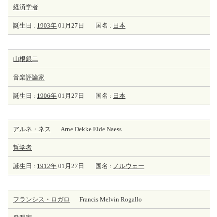
経済学者
誕生日 :
1903年
01月27日
国名 :
日本
山根銀二
音楽
評論家
誕生日 :
1906年
01月27日
国名 :
日本
アルネ・ネス
Arne Dekke Eide Naess
哲学者
誕生日 :
1912年
01月27日
国名 :
ノルウェー
フランシス・ロガロ
Francis Melvin Rogallo