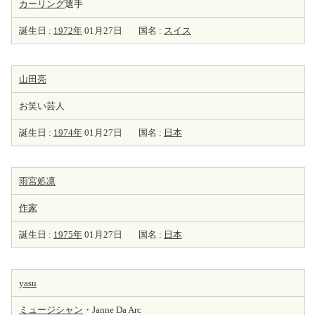
カーリング
選手
誕生日 :
1972年
01月27日
国名 :
スイス
山田亮
お笑い芸人
誕生日 :
1974年
01月27日
国名 :
日本
雨宮処凛
作家
誕生日 :
1975年
01月27日
国名 :
日本
yasu
ミュージシャン
・Janne Da Arc