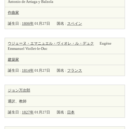
Antonio de Arriaga y Balzola
作曲家
誕生日 :
1806年
01月27日
国名 :
スペイン
ウジェーヌ・エマニュエル・ヴィオレ・ル・デュク
Eugène
Emmanuel Viollet-le-Duc
建築家
誕生日 :
1814年
01月27日
国名 :
フランス
ジョン万次郎
通訳、教師
誕生日 :
1827年
01月27日
国名 :
日本