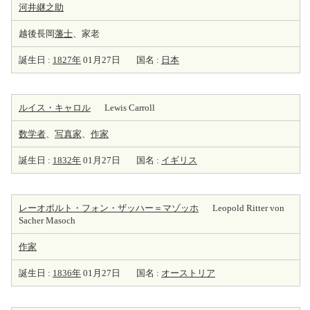
河井継之助
越後長岡
藩士
、家老
誕生日 :
1827年
01月27日
国名 :
日本
ルイス・キャロル
Lewis Carroll
数学者
、
写真家
、
作家
誕生日 :
1832年
01月27日
国名 :
イギリス
レーオポルト・フォン・ザッハー＝マゾッホ
Leopold Ritter von
Sacher Masoch
作家
誕生日 :
1836年
01月27日
国名 :
オーストリア