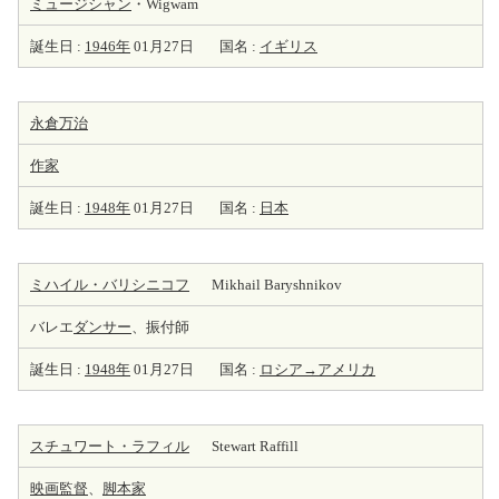
ミュージシャン
・Wigwam
誕生日 :
1946年
01月27日
国名 :
イギリス
永倉万治
作家
誕生日 :
1948年
01月27日
国名 :
日本
ミハイル・バリシニコフ
Mikhail Baryshnikov
バレエ
ダンサー
、振付師
誕生日 :
1948年
01月27日
国名 :
ロシア→アメリカ
スチュワート・ラフィル
Stewart Raffill
映画監督
、
脚本家