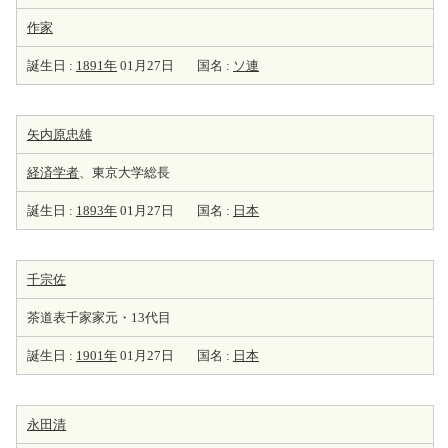
作家
誕生日 :
1891年
01月27日
国名 :
ソ連
矢内原忠雄
経済学者
、東京大学総長
誕生日 :
1893年
01月27日
国名 :
日本
千宗佐
茶道表千家家元・13代目
誕生日 :
1901年
01月27日
国名 :
日本
永田清