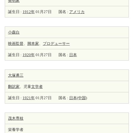
発明家
誕生日 :
1912年
01月27日
国名 :
アメリカ
小森白
映画監督
、
脚本家
、
プロデューサー
誕生日 :
1920年
01月27日
国名 :
日本
大塚勇三
翻訳家
、児童
文学者
誕生日 :
1921年
01月27日
国名 :
日本(中国)
茂木専枝
栄養学者