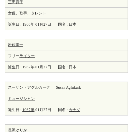
三田寛子
女優
、
歌手
、
タレント
誕生日 :
1966年
01月27日
国名 :
日本
岩佐陽一
フリー
ライター
誕生日 :
1967年
01月27日
国名 :
日本
スーザン・アグルカーク
Susan Aglukark
ミュージシャン
誕生日 :
1967年
01月27日
国名 :
カナダ
長沢ゆりか