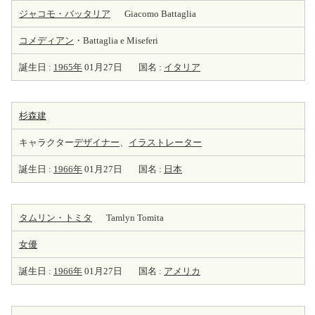
ジャコモ・バッタリア
Giacomo Battaglia
コメディアン
・Battaglia e Miseferi
誕生日 :
1965年
01月27日
国名 :
イタリア
杉森建
キャラクター
デザイナー
、
イラストレーター
誕生日 :
1966年
01月27日
国名 :
日本
タムリン・トミタ
Tamlyn Tomita
女優
誕生日 :
1966年
01月27日
国名 :
アメリカ