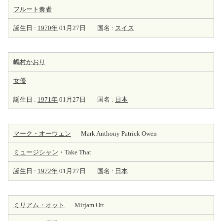
フルート
奏者
誕生日 :
1970年
01月27日
国名 :
スイス
嶋村かおり
女優
誕生日 :
1971年
01月27日
国名 :
日本
マーク・オーウェン
Mark Anthony Patrick Owen
ミュージシャン
・Take That
誕生日 :
1972年
01月27日
国名 :
日本
ミリアム・オット
Mirjam Ott