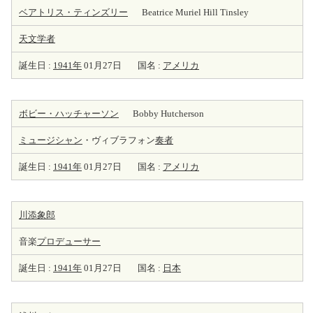
ベアトリス・ティンズリー
Beatrice Muriel Hill Tinsley
天
文学者
誕生日 :
1941年
01月27日
国名 :
アメリカ
ボビー・ハッチャーソン
Bobby Hutcherson
ミュージシャン
・ヴィブラフォン
奏者
誕生日 :
1941年
01月27日
国名 :
アメリカ
川添象郎
音楽
プロデューサー
誕生日 :
1941年
01月27日
国名 :
日本