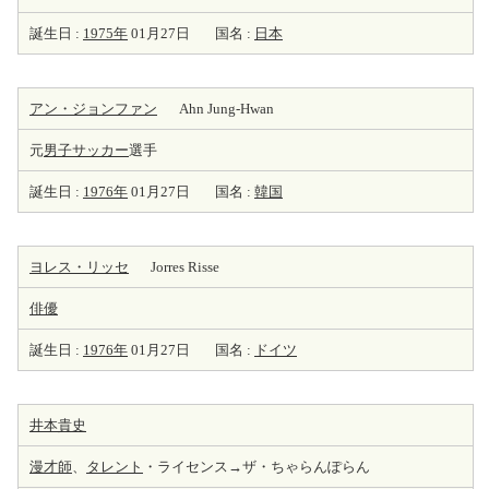
誕生日 :
1975年
01月27日
国名 :
日本
アン・ジョンファン
Ahn Jung-Hwan
元
男子サッカー
選手
誕生日 :
1976年
01月27日
国名 :
韓国
ヨレス・リッセ
Jorres Risse
俳優
誕生日 :
1976年
01月27日
国名 :
ドイツ
井本貴史
漫才師
、
タレント
・ライセンス→ザ・ちゃらんぽらん