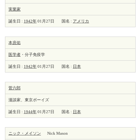
実業家
誕生日 :
1942年
01月27日
国名 :
アメリカ
本庶佑
医学者
・分子免疫学
誕生日 :
1942年
01月27日
国名 :
日本
菅六郎
漫談家、東京ボーイズ
誕生日 :
1944年
01月27日
国名 :
日本
ニック・メイソン
Nick Mason