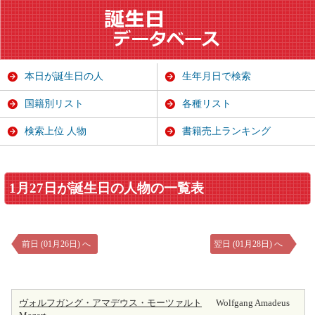
本日が誕生日の人
生年月日で検索
国籍別リスト
各種リスト
検索上位 人物
書籍売上ランキング
1月27日が誕生日の人物の一覧表
前日 (01月26日) へ
翌日 (01月28日) へ
ヴォルフガング・アマデウス・モーツァルト
Wolfgang Amadeus