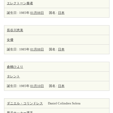
エレクトーン
奏者
誕生日 : 1985年
01月08日
国名 :
日本
長谷川恵美
女優
誕生日 : 1985年
01月08日
国名 :
日本
倉橋ひより
タレント
誕生日 : 1985年
01月10日
国名 :
日本
ダニエル・コリンドレス
Daniel Colindres Solera
男子サッカー
選手