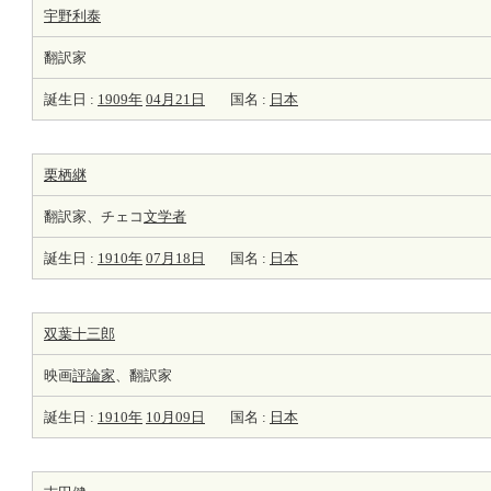
宇野利泰
翻訳家
誕生日 :
1909年
04月21日
国名 :
日本
栗栖継
翻訳家、チェコ
文学者
誕生日 :
1910年
07月18日
国名 :
日本
双葉十三郎
映画
評論家
、翻訳家
誕生日 :
1910年
10月09日
国名 :
日本