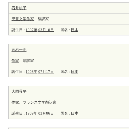
石井桃子
児童文学
作家
、翻訳家
誕生日 :
1907年
03月10日
国名 :
日本
高杉一郎
作家
、翻訳家
誕生日 :
1908年
07月17日
国名 :
日本
大岡昇平
作家
、フランス文学翻訳家
誕生日 :
1909年
03月06日
国名 :
日本