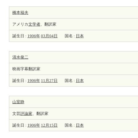
橋本福夫
アメリカ
文学者
、翻訳家
誕生日 :
1906年
03月04日
国名 :
日本
清水俊二
映画字幕翻訳家
誕生日 :
1906年
11月27日
国名 :
日本
山室静
文芸
評論家
、翻訳家
誕生日 :
1906年
12月15日
国名 :
日本