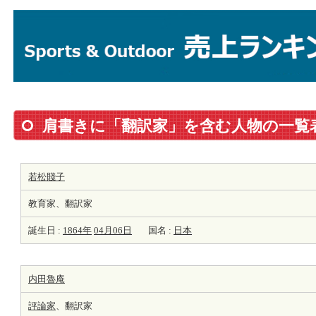
肩書きに「翻訳家」を含む人物の一覧
若松賤子
教育家、翻訳家
誕生日 :
1864年
04月06日
国名 :
日本
内田魯庵
評論家
、翻訳家