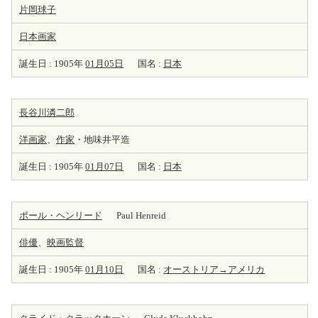
片岡球子
日本
画家
誕生日 : 1905年
01月05日
国名 :
日本
長谷川潾二郎
洋
画家
、
作家
・地味井平造
誕生日 : 1905年
01月07日
国名 :
日本
ポール・ヘンリード
Paul Henreid
俳優
、
映画監督
誕生日 : 1905年
01月10日
国名 :
オーストリア→アメリカ