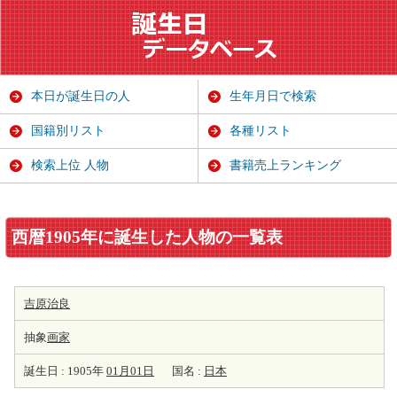
本日が誕生日の人
生年月日で検索
国籍別リスト
各種リスト
検索上位 人物
書籍売上ランキング
西暦1905年に誕生した人物の一覧表
吉原治良
抽象
画家
誕生日 : 1905年
01月01日
国名 :
日本