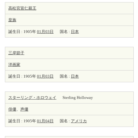
高松宮宣仁親王
皇族
誕生日 : 1905年
01月03日
国名 :
日本
三岸節子
洋
画家
誕生日 : 1905年
01月03日
国名 :
日本
スターリング・ホロウェイ
Sterling Holloway
俳優
、
声優
誕生日 : 1905年
01月04日
国名 :
アメリカ