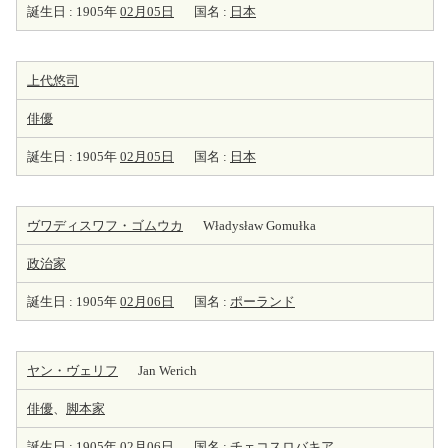
誕生日 : 1905年
02月05日
国名 :
日本
上代悠司
俳優
誕生日 : 1905年
02月05日
国名 :
日本
ヴワディスワフ・ゴムウカ
Władysław Gomułka
政治家
誕生日 : 1905年
02月06日
国名 :
ポーランド
ヤン・ヴェリフ
Jan Werich
俳優
、
脚本家
誕生日 : 1905年
02月06日
国名 :
チェコスロバキア