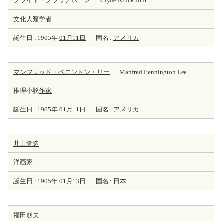
クライド・クラックホーン
Clyde Kluckhohn
文化
人類学者
誕生日 : 1905年
01月11日
国名 :
アメリカ
マンフレッド・ベニントン・リー
Manfred Bennington Lee
推理小説
作家
誕生日 : 1905年
01月11日
国名 :
アメリカ
井上覚造
洋
画家
誕生日 : 1905年
01月13日
国名 :
日本
福田赳夫