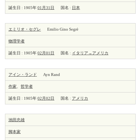
誕生日 : 1905年
01月31日
国名 :
日本
エミリオ・セグレ
Emilio Gino Segrè
物理学者
誕生日 : 1905年
02月01日
国名 :
イタリア→アメリカ
アイン・ランド
Ayn Rand
作家
、
哲学者
誕生日 : 1905年
02月02日
国名 :
アメリカ
池田忠雄
脚本家