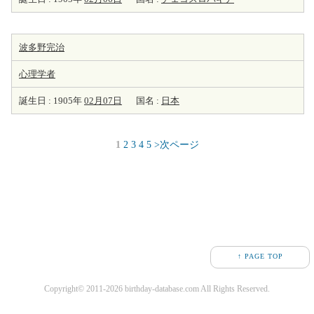
波多野完治
心理学者
誕生日 : 1905年
02月07日
国名 :
日本
1
2
3
4
5
>次ページ
↑ PAGE TOP
Copyright© 2011-2026 birthday-database.com All Rights Reserved.