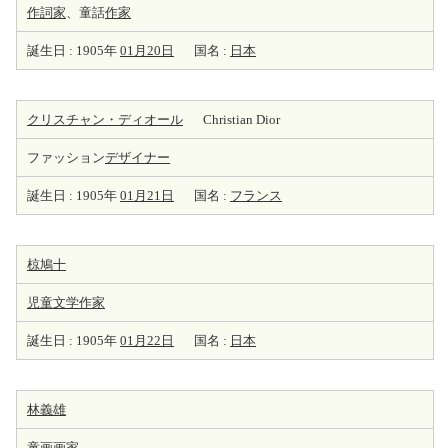
作詞家
、童話
作家
誕生日 : 1905年
01月20日
国名 :
日本
クリスチャン・ディオール
Christian Dior
ファッション
デザイナー
誕生日 : 1905年
01月21日
国名 :
フランス
椋鳩十
児童文学
作家
誕生日 : 1905年
01月22日
国名 :
日本
林義雄
童画
画家