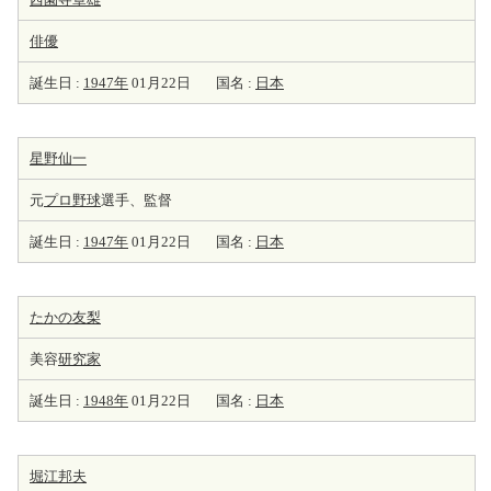
俳優
誕生日 :
1947年
01月22日
国名 :
日本
星野仙一
元
プロ野球
選手、監督
誕生日 :
1947年
01月22日
国名 :
日本
たかの友梨
美容
研究家
誕生日 :
1948年
01月22日
国名 :
日本
堀江邦夫