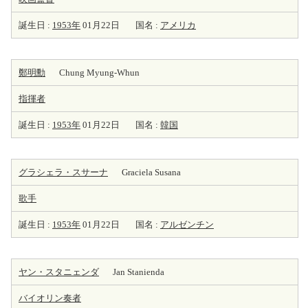
誕生日 :
1953年
01月22日
国名 :
アメリカ
鄭明勳
Chung Myung-Whun
指揮者
誕生日 :
1953年
01月22日
国名 :
韓国
グラシェラ・スサーナ
Graciela Susana
歌手
誕生日 :
1953年
01月22日
国名 :
アルゼンチン
ヤン・スタニェンダ
Jan Stanienda
バイオリン
奏者