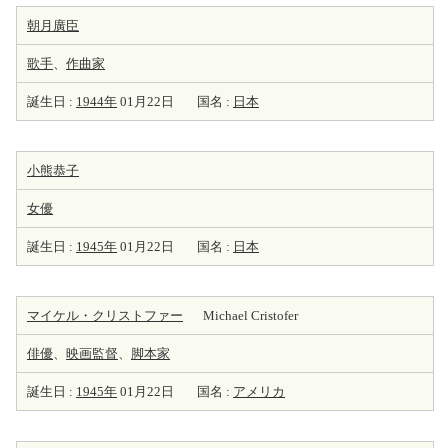
朝月廣臣
歌手
、
作曲家
誕生日 :
1944年
01月22日
国名 :
日本
小熊恭子
女優
誕生日 :
1945年
01月22日
国名 :
日本
マイケル・クリストファー
Michael Cristofer
俳優
、
映画監督
、
脚本家
誕生日 :
1945年
01月22日
国名 :
アメリカ