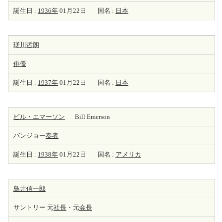
誕生日 :
1936年
01月22日
国名 :
日本
瑳川哲朗
俳優
誕生日 :
1937年
01月22日
国名 :
日本
ビル・エマーソン
Bill Emerson
バンジョー
奏者
誕生日 :
1938年
01月22日
国名 :
アメリカ
鳥井信一郎
サントリー 元
社長
・元
会長