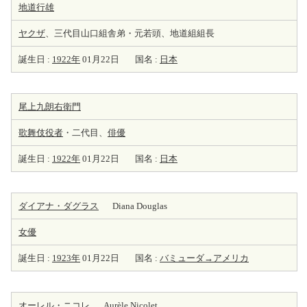
地道行雄
ヤクザ
、三代目山口組舎弟・元若頭、地道組組長
誕生日 :
1922年
01月22日
国名 :
日本
尾上九朗右衛門
歌舞伎役者
・二代目、
俳優
誕生日 :
1922年
01月22日
国名 :
日本
ダイアナ・ダグラス
Diana Douglas
女優
誕生日 :
1923年
01月22日
国名 :
バミューダ→アメリカ
オーレル・ニコレ
Aurèle Nicolet