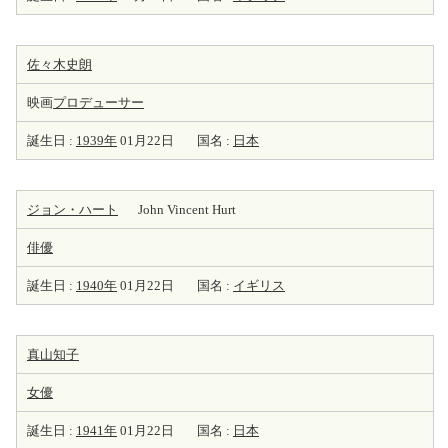
佐々木史朗
映画
プロデューサー
誕生日 :
1939年
01月22日
国名 :
日本
ジョン・ハート
John Vincent Hurt
俳優
誕生日 :
1940年
01月22日
国名 :
イギリス
真山知子
女優
誕生日 :
1941年
01月22日
国名 :
日本