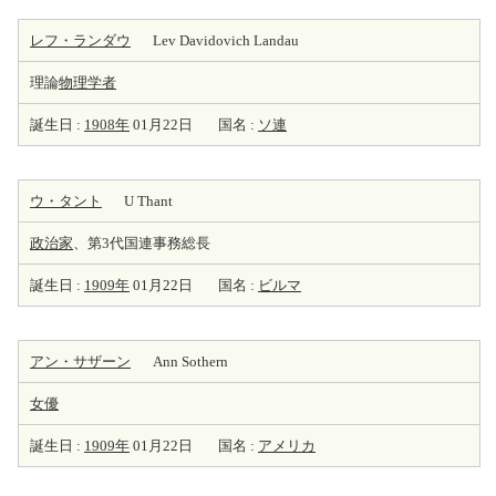
レフ・ランダウ
Lev Davidovich Landau
理論
物理学者
誕生日 :
1908年
01月22日
国名 :
ソ連
ウ・タント
U Thant
政治家
、第3代国連事務総長
誕生日 :
1909年
01月22日
国名 :
ビルマ
アン・サザーン
Ann Sothern
女優
誕生日 :
1909年
01月22日
国名 :
アメリカ