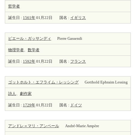
哲学者
誕生日 :
1561年
01月22日
国名 :
イギリス
ピエール・ガッサンディ
Pierre Gassendi
物理学者
、
数学者
誕生日 :
1592年
01月22日
国名 :
フランス
ゴットホルト・エフライム・レッシング
Gotthold Ephraim Lessing
詩人
、
劇
作家
誕生日 :
1729年
01月22日
国名 :
ドイツ
アンドレ＝マリ・アンペール
André-Marie Ampère