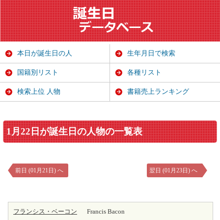
本日が誕生日の人
生年月日で検索
国籍別リスト
各種リスト
検索上位 人物
書籍売上ランキング
1月22日が誕生日の人物の一覧表
前日 (01月21日) へ
翌日 (01月23日) へ
フランシス・ベーコン
Francis Bacon