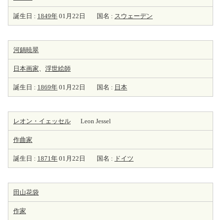
誕生日 :
1849年
01月22日
国名 :
スウェーデン
河鍋暁翠
日本
画家
、
浮世
絵師
誕生日 :
1869年
01月22日
国名 :
日本
レオン・イェッセル
Leon Jessel
作曲家
誕生日 :
1871年
01月22日
国名 :
ドイツ
田山花袋
作家