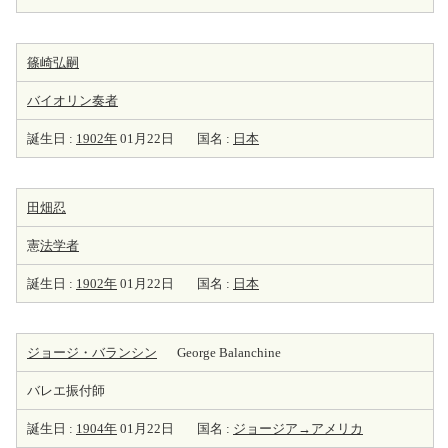
篠崎弘嗣
バイオリン
奏者
誕生日 :
1902年
01月22日
国名 :
日本
田畑忍
憲
法学者
誕生日 :
1902年
01月22日
国名 :
日本
ジョージ・バランシン
George Balanchine
バレエ振付師
誕生日 :
1904年
01月22日
国名 :
ジョージア→アメリカ