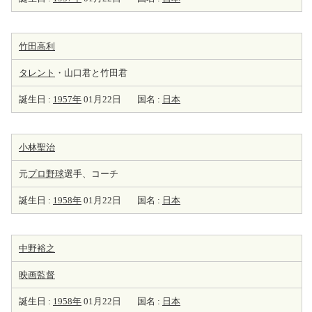
竹田高利
タレント
・山口君と竹田君
誕生日 :
1957年
01月22日
国名 :
日本
小林聖治
元
プロ野球
選手、コーチ
誕生日 :
1958年
01月22日
国名 :
日本
中野裕之
映画監督
誕生日 :
1958年
01月22日
国名 :
日本