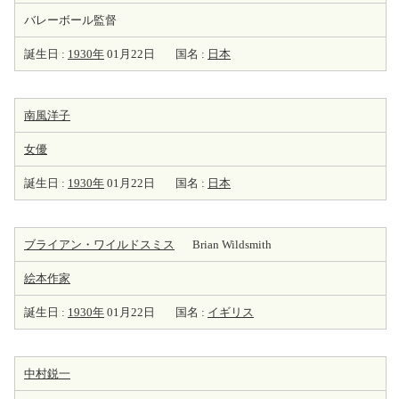
バレーボール監督
誕生日 :
1930年
01月22日
国名 :
日本
南風洋子
女優
誕生日 :
1930年
01月22日
国名 :
日本
ブライアン・ワイルドスミス
Brian Wildsmith
絵本
作家
誕生日 :
1930年
01月22日
国名 :
イギリス
中村鋭一