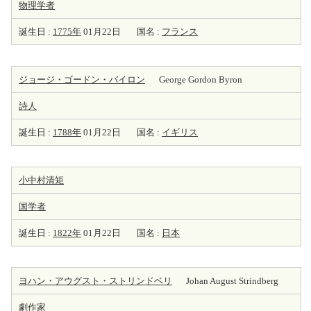
物理学者
誕生日 :
1775年
01月22日
国名 :
フランス
ジョージ・ゴードン・バイロン
George Gordon Byron
詩人
誕生日 :
1788年
01月22日
国名 :
イギリス
小中村清矩
国学者
誕生日 :
1822年
01月22日
国名 :
日本
ヨハン・アウグスト・ストリンドベリ
Johan August Strindberg
劇
作家