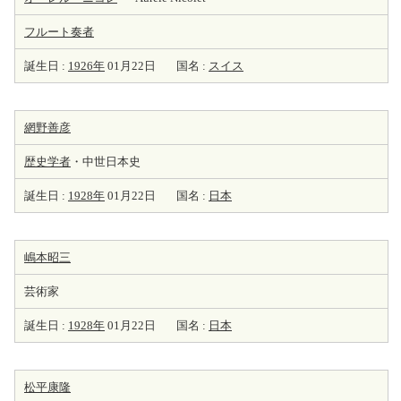
フルート
奏者
誕生日 :
1926年
01月22日
国名 :
スイス
網野善彦
歴史学者
・中世日本史
誕生日 :
1928年
01月22日
国名 :
日本
嶋本昭三
芸術家
誕生日 :
1928年
01月22日
国名 :
日本
松平康隆