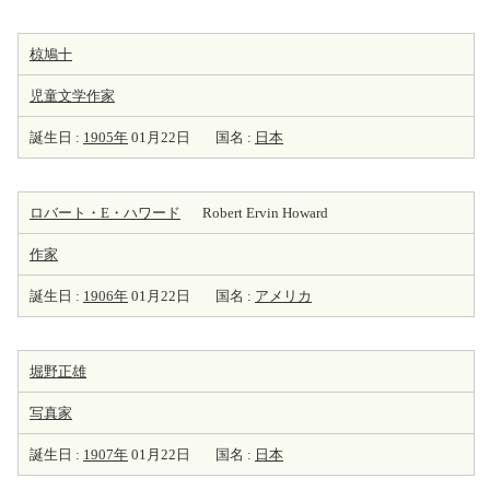
椋鳩十
児童文学
作家
誕生日 :
1905年
01月22日
国名 :
日本
ロバート・E・ハワード
Robert Ervin Howard
作家
誕生日 :
1906年
01月22日
国名 :
アメリカ
堀野正雄
写真家
誕生日 :
1907年
01月22日
国名 :
日本