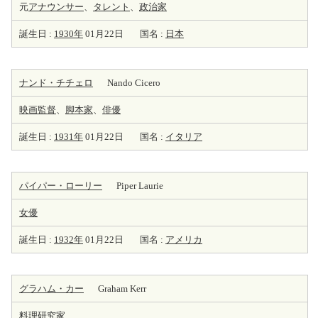
元
アナウンサー
、
タレント
、
政治家
誕生日 :
1930年
01月22日
国名 :
日本
ナンド・チチェロ
Nando Cicero
映画監督
、
脚本家
、
俳優
誕生日 :
1931年
01月22日
国名 :
イタリア
パイパー・ローリー
Piper Laurie
女優
誕生日 :
1932年
01月22日
国名 :
アメリカ
グラハム・カー
Graham Kerr
料理
研究家