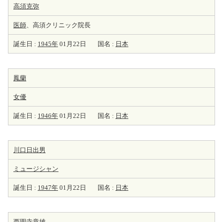
高須克弥
医師
、高須クリニック院長
誕生日 :
1945年
01月22日
国名 :
日本
鳳蘭
女優
誕生日 :
1946年
01月22日
国名 :
日本
川口日出男
ミュージシャン
誕生日 :
1947年
01月22日
国名 :
日本
西園寺章雄