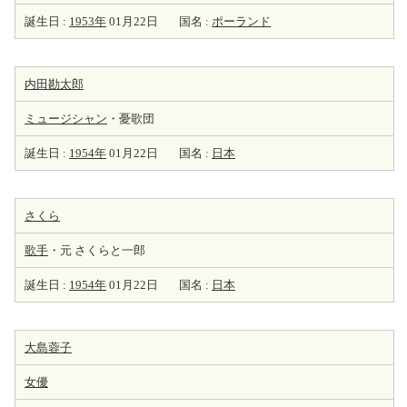
誕生日 :
1953年
01月22日
国名 :
ポーランド
内田勘太郎
ミュージシャン
・憂歌団
誕生日 :
1954年
01月22日
国名 :
日本
さくら
歌手
・元 さくらと一郎
誕生日 :
1954年
01月22日
国名 :
日本
大島蓉子
女優