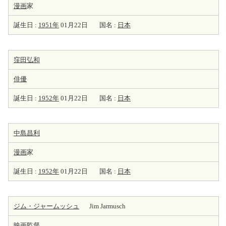
漫画
家
誕生日 :
1951年
01月22日
国名 :
日本
窪田弘和
俳優
誕生日 :
1952年
01月22日
国名 :
日本
中島昌利
漫画
家
誕生日 :
1952年
01月22日
国名 :
日本
ジム・ジャームッシュ
Jim Jarmusch
映画監督