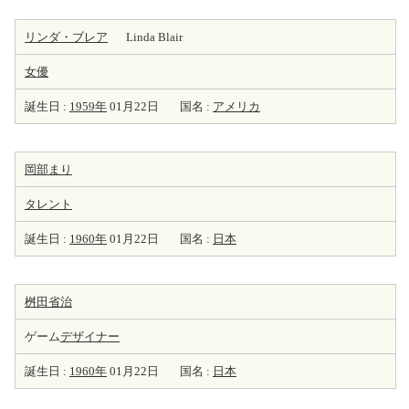
リンダ・ブレア
Linda Blair
女優
誕生日 :
1959年
01月22日
国名 :
アメリカ
岡部まり
タレント
誕生日 :
1960年
01月22日
国名 :
日本
桝田省治
ゲーム
デザイナー
誕生日 :
1960年
01月22日
国名 :
日本