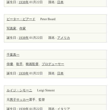
誕生日 :
1938年
01月22日
国名 :
日本
ピーター・ビアード
Peter Beard
写真家
、
作家
誕生日 :
1938年
01月22日
国名 :
アメリカ
千葉真一
俳優
、
歌手
、
映画監督
、
プロデューサー
誕生日 :
1939年
01月22日
国名 :
日本
ルイジ・シモーニ
Luigi Simoni
元
男子サッカー
選手、監督
誕生日 :
1939年
01月22日
国名 :
イタリア