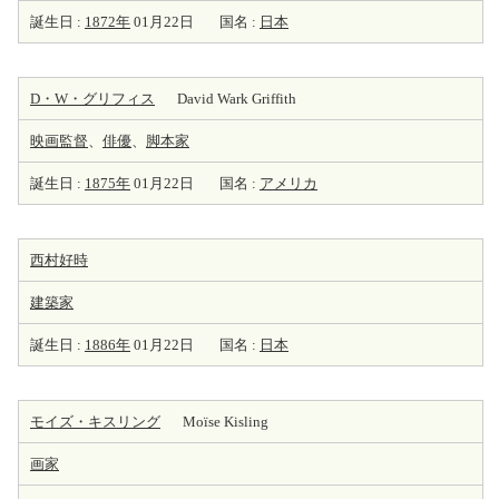
誕生日 :
1872年
01月22日
国名 :
日本
D・W・グリフィス
David Wark Griffith
映画監督
、
俳優
、
脚本家
誕生日 :
1875年
01月22日
国名 :
アメリカ
西村好時
建築家
誕生日 :
1886年
01月22日
国名 :
日本
モイズ・キスリング
Moïse Kisling
画家