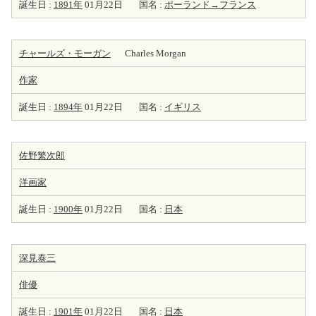
誕生日 :
1891年
01月22日
国名 :
ポーランド→フランス
チャールズ・モーガン
Charles Morgan
作家
誕生日 :
1894年
01月22日
国名 :
イギリス
佐野繁次郎
洋
画家
誕生日 :
1900年
01月22日
国名 :
日本
深見泰三
俳優
誕生日 :
1901年
01月22日
国名 :
日本