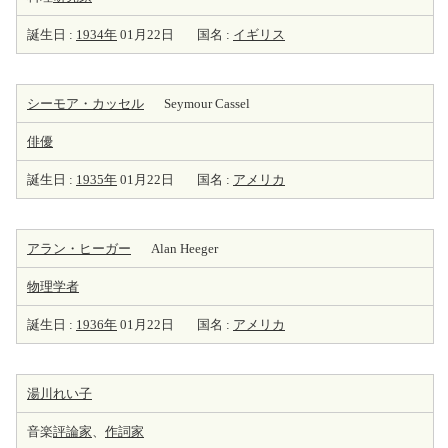
誕生日 :
1934年
01月22日
国名 :
イギリス
シーモア・カッセル
Seymour Cassel
俳優
誕生日 :
1935年
01月22日
国名 :
アメリカ
アラン・ヒーガー
Alan Heeger
物理学者
誕生日 :
1936年
01月22日
国名 :
アメリカ
湯川れい子
音楽
評論家
、
作詞家