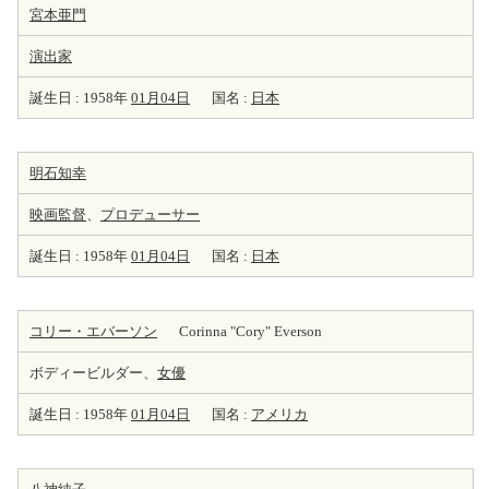
宮本亜門
演出家
誕生日 : 1958年
01月04日
国名 :
日本
明石知幸
映画監督
、
プロデューサー
誕生日 : 1958年
01月04日
国名 :
日本
コリー・エバーソン
Corinna "Cory" Everson
ボディービルダー、
女優
誕生日 : 1958年
01月04日
国名 :
アメリカ