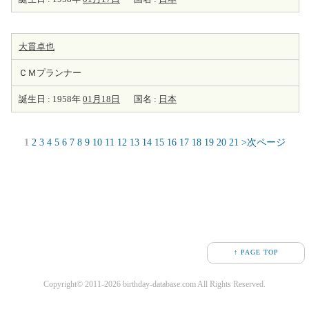
大貫卓也
ＣＭプランナー
誕生日 : 1958年
01月18日
国名 :
日本
1
2
3
4
5
6
7
8
9
10
11
12
13
14
15
16
17
18
19
20
21
>次ページ
↑ PAGE TOP
Copyright© 2011-2026 birthday-database.com All Rights Reserved.