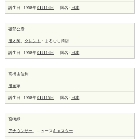
誕生日 : 1958年
01月14日
国名 :
日本
磯部公彦
漫才師
、
タレント
・まるむし商店
誕生日 : 1958年
01月14日
国名 :
日本
高橋由佳利
漫画
家
誕生日 : 1958年
01月15日
国名 :
日本
宮崎緑
アナウンサー
、ニュース
キャスター