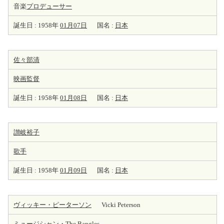
音楽
プロデューサー
誕生日 : 1958年
01月07日
国名 :
日本
佐々部清
映画監督
誕生日 : 1958年
01月08日
国名 :
日本
讃岐裕子
歌手
誕生日 : 1958年
01月09日
国名 :
日本
ヴィッキー・ピーターソン
Vicki Peterson
ミュージシャン
・The Bangles