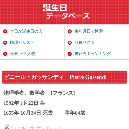
本日が誕生日の人
生年月日で検索
国籍別リスト
各種リスト
検索上位 人物
書籍売上ランキング
ピエール・ガッサンディ
Pierre Gassendi
物理学者
、
数学者
[フランス]
1592年
1月22日
生
1655年 10月24日 死去
享年64歳