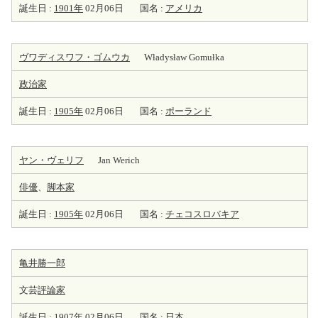
誕生日 :
1901年
02月06日
国名 :
アメリカ
ヴワディスワフ・ゴムウカ
Władysław Gomułka
政治家
誕生日 :
1905年
02月06日
国名 :
ポーランド
ヤン・ヴェリフ
Jan Werich
俳優
、
脚本家
誕生日 :
1905年
02月06日
国名 :
チェコスロバキア
亀井勝一郎
文芸
評論家
誕生日 :
1907年
02月06日
国名 :
日本