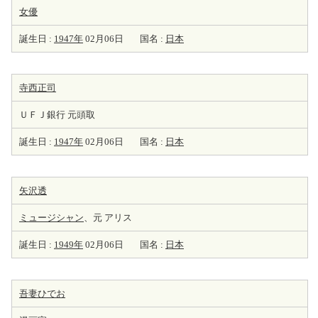
女優
誕生日 :
1947年
02月06日
国名 :
日本
寺西正司
ＵＦＪ銀行 元頭取
誕生日 :
1947年
02月06日
国名 :
日本
矢沢透
ミュージシャン
、元 アリス
誕生日 :
1949年
02月06日
国名 :
日本
吾妻ひでお