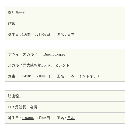
塩見鮮一郎
作家
誕生日 :
1938年
02月06日
国名 :
日本
デヴィ・スカルノ
Dewi Sukarno
スカルノ元
大統領
第3夫人、
タレント
誕生日 :
1940年
02月06日
国名 :
日本→インドネシア
舩山龍二
JTB 元
社長
・
会長
誕生日 :
1940年
02月06日
国名 :
日本