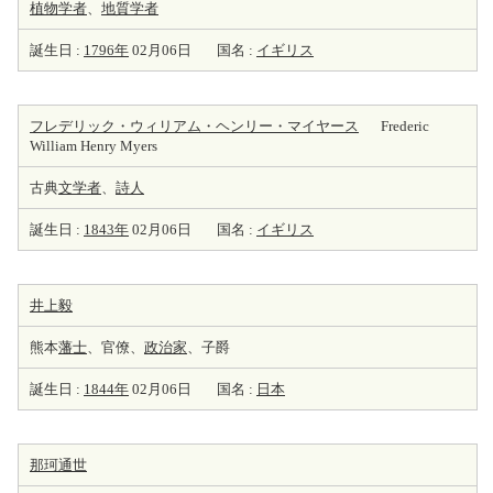
植物学者
、
地質学者
誕生日 :
1796年
02月06日
国名 :
イギリス
フレデリック・ウィリアム・ヘンリー・マイヤース
Frederic
William Henry Myers
古典
文学者
、
詩人
誕生日 :
1843年
02月06日
国名 :
イギリス
井上毅
熊本
藩士
、官僚、
政治家
、子爵
誕生日 :
1844年
02月06日
国名 :
日本
那珂通世