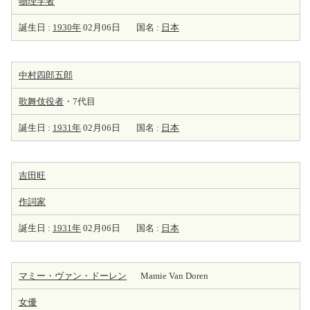
物理学者
誕生日 :
1930年
02月06日
国名 :
日本
中村四郎五郎
歌舞伎役者
・7代目
誕生日 :
1931年
02月06日
国名 :
日本
吉田旺
作詞家
誕生日 :
1931年
02月06日
国名 :
日本
マミー・ヴァン・ドーレン
Mamie Van Doren
女優