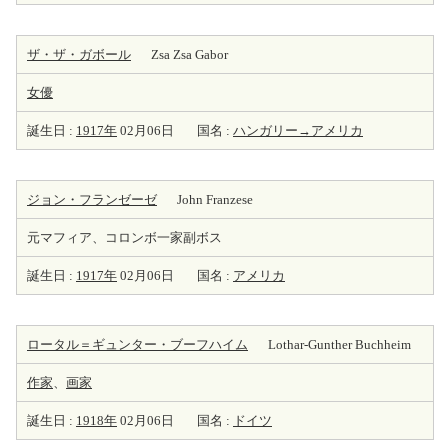
ザ・ザ・ガボール
Zsa Zsa Gabor
女優
誕生日 :
1917年
02月06日
国名 :
ハンガリー→アメリカ
ジョン・フランゼーゼ
John Franzese
元マフィア、コロンボ一家副ボス
誕生日 :
1917年
02月06日
国名 :
アメリカ
ロータル＝ギュンター・ブーフハイム
Lothar-Gunther Buchheim
作家
、
画家
誕生日 :
1918年
02月06日
国名 :
ドイツ