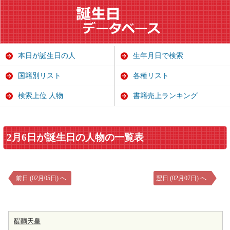
本日が誕生日の人
生年月日で検索
国籍別リスト
各種リスト
検索上位 人物
書籍売上ランキング
2月6日が誕生日の人物の一覧表
前日 (02月05日) へ
翌日 (02月07日) へ
醍醐天皇