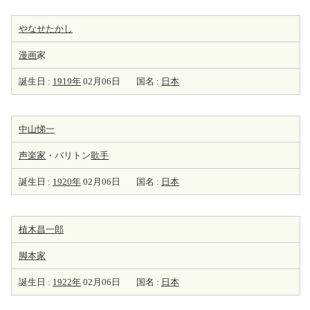
やなせたかし
漫画
家
誕生日 :
1919年
02月06日
国名 :
日本
中山悌一
声楽家
・バリトン
歌手
誕生日 :
1920年
02月06日
国名 :
日本
植木昌一郎
脚本家
誕生日 :
1922年
02月06日
国名 :
日本