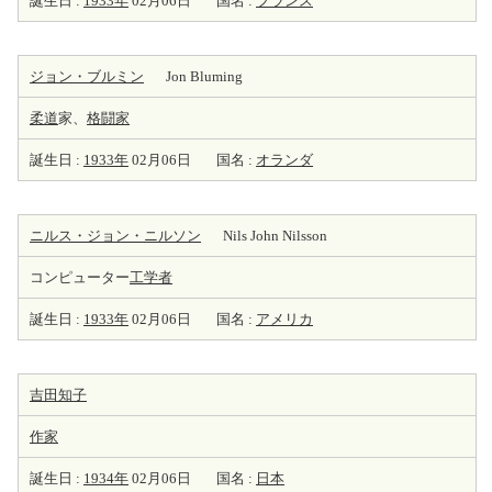
誕生日 :
1933年
02月06日
国名 :
フランス
ジョン・ブルミン
Jon Bluming
柔道
家、
格闘家
誕生日 :
1933年
02月06日
国名 :
オランダ
ニルス・ジョン・ニルソン
Nils John Nilsson
コンピューター
工学者
誕生日 :
1933年
02月06日
国名 :
アメリカ
吉田知子
作家
誕生日 :
1934年
02月06日
国名 :
日本