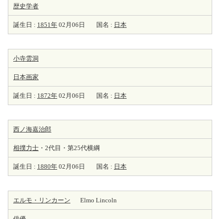
歴史学者
誕生日 :
1851年
02月06日
国名 :
日本
小寺雲洞
日本
画家
誕生日 :
1872年
02月06日
国名 :
日本
西ノ海嘉治郎
相撲力士
・2代目・第25代横綱
誕生日 :
1880年
02月06日
国名 :
日本
エルモ・リンカーン
Elmo Lincoln
俳優