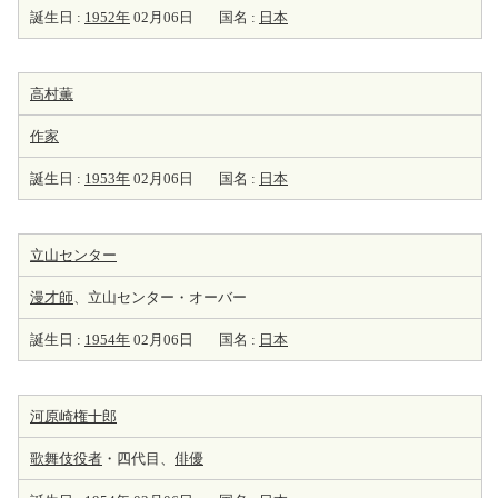
誕生日 :
1952年
02月06日
国名 :
日本
高村薫
作家
誕生日 :
1953年
02月06日
国名 :
日本
立山センター
漫才師
、立山センター・オーバー
誕生日 :
1954年
02月06日
国名 :
日本
河原崎権十郎
歌舞伎役者
・四代目、
俳優