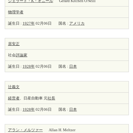
ジェラード・K・オニール
Gerard Kitchen O'Neill
物理学者
誕生日 :
1927年
02月06日
国名 :
アメリカ
居安正
社会
評論家
誕生日 :
1928年
02月06日
国名 :
日本
辻義文
経営者
、日産自動車 元
社長
誕生日 :
1928年
02月06日
国名 :
日本
アラン・メルツァー
Allan H. Meltzer