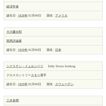
経済学者
誕生日 :
1928年
02月06日
国名 :
アメリカ
大川慶次郎
競馬
評論家
誕生日 :
1929年
02月06日
国名 :
日本
シクステン・イェルンベリ
Eddy Sixten Jernberg
クロスカントリー
スキー
選手
誕生日 :
1929年
02月06日
国名 :
スウェーデン
三木多聞