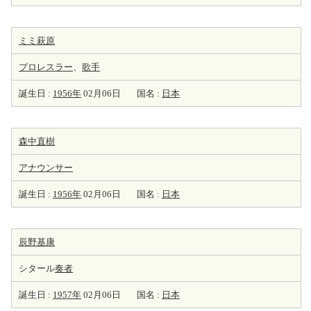
ミミ萩原
プロレスラー
、
歌手
誕生日 :
1956年
02月06日
国名 :
日本
森中直樹
アナウンサー
誕生日 :
1956年
02月06日
国名 :
日本
辰野基康
シタール
奏者
誕生日 :
1957年
02月06日
国名 :
日本