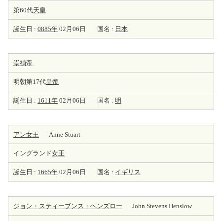
第60代
天皇
誕生日 :
0885年
02月06日
国名 :
日本
崇禎帝
明朝第17代
皇帝
誕生日 :
1611年
02月06日
国名 :
明
アン女王
Anne Stuart
イングランド
女王
誕生日 :
1665年
02月06日
国名 :
イギリス
ジョン・スティーブンス・ヘンズロー
John Stevens Henslow