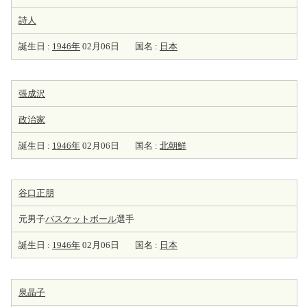
詩人
誕生日 :
1946年
02月06日
国名 :
日本
張成沢
政治家
誕生日 :
1946年
02月06日
国名 :
北朝鮮
谷口正朋
元男子
バスケットボール
選手
誕生日 :
1946年
02月06日
国名 :
日本
泉晶子