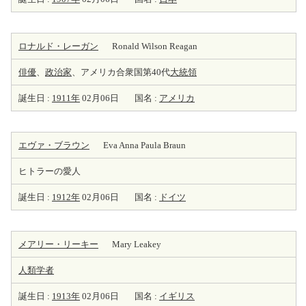
ロナルド・レーガン
Ronald Wilson Reagan
俳優
、
政治家
、アメリカ合衆国第40代
大統領
誕生日 :
1911年
02月06日
国名 :
アメリカ
エヴァ・ブラウン
Eva Anna Paula Braun
ヒトラーの愛人
誕生日 :
1912年
02月06日
国名 :
ドイツ
メアリー・リーキー
Mary Leakey
人類学者
誕生日 :
1913年
02月06日
国名 :
イギリス