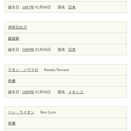
誕生日 :
1897年
02月06日
国名 :
日本
岸田日出刀
建築家
誕生日 :
1899年
02月06日
国名 :
日本
ラモン・ノヴァロ
Ramón Novarro
俳優
誕生日 :
1899年
02月06日
国名 :
メキシコ
ベン・ライオン
Ben Lyon
俳優