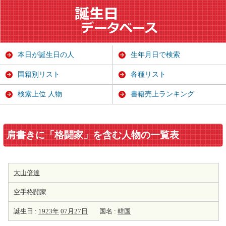
本日が誕生日の人
生年月日で検索
国籍別リスト
各種リスト
検索上位 人物
書籍売上ランキング
肩書きに「格闘家」を含む人物の一覧表
大山倍達
空手
格闘家
誕生日 :
1923年
07月27日
国名 :
韓国