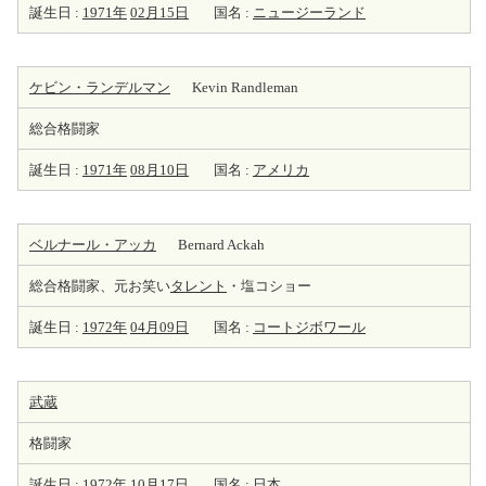
誕生日 :
1971年
02月15日
国名 :
ニュージーランド
ケビン・ランデルマン
Kevin Randleman
総合格闘家
誕生日 :
1971年
08月10日
国名 :
アメリカ
ベルナール・アッカ
Bernard Ackah
総合格闘家、元お笑い
タレント
・塩コショー
誕生日 :
1972年
04月09日
国名 :
コートジボワール
武蔵
格闘家
誕生日 :
1972年
10月17日
国名 :
日本