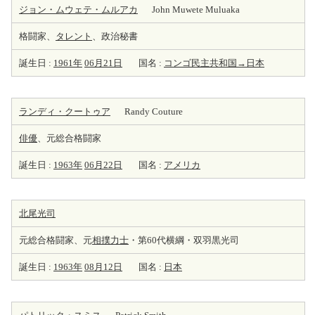
ジョン・ムウェテ・ムルアカ
John Muwete Muluaka
格闘家、
タレント
、政治秘書
誕生日 :
1961年
06月21日
国名 :
コンゴ民主共和国→日本
ランディ・クートゥア
Randy Couture
俳優
、元総合格闘家
誕生日 :
1963年
06月22日
国名 :
アメリカ
北尾光司
元総合格闘家、元
相撲力士
・第60代横綱・双羽黒光司
誕生日 :
1963年
08月12日
国名 :
日本