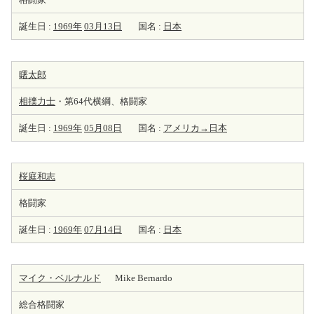
誕生日 :
1969年
03月13日
国名 :
日本
曙太郎
相撲力士
・第64代横綱、格闘家
誕生日 :
1969年
05月08日
国名 :
アメリカ→日本
桜庭和志
格闘家
誕生日 :
1969年
07月14日
国名 :
日本
マイク・ベルナルド
Mike Bernardo
総合格闘家