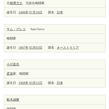
元
相撲力士
、元総合格闘家
誕生日 :
1966年
07月16日
国名 :
日本
サム・グレコ
Sam Greco
格闘家
誕生日 :
1967年
05月03日
国名 :
オーストラリア
小川直也
柔道
家、格闘家
誕生日 :
1968年
03月31日
国名 :
日本
船木誠勝
格闘家