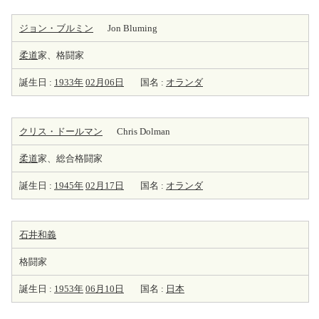
ジョン・ブルミン
Jon Bluming
柔道
家、格闘家
誕生日 :
1933年
02月06日
国名 :
オランダ
クリス・ドールマン
Chris Dolman
柔道
家、総合格闘家
誕生日 :
1945年
02月17日
国名 :
オランダ
石井和義
格闘家
誕生日 :
1953年
06月10日
国名 :
日本