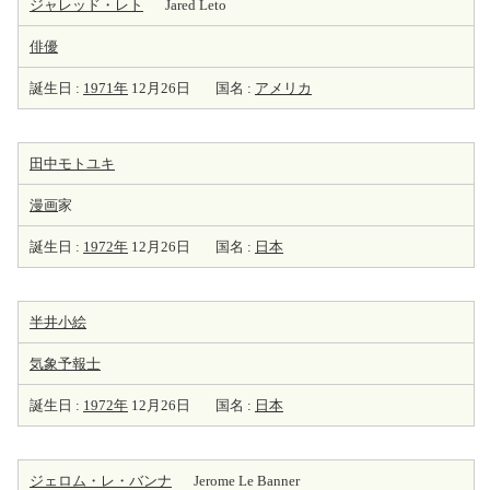
ジャレッド・レト
Jared Leto
俳優
誕生日 :
1971年
12月26日
国名 :
アメリカ
田中モトユキ
漫画
家
誕生日 :
1972年
12月26日
国名 :
日本
半井小絵
気象予報士
誕生日 :
1972年
12月26日
国名 :
日本
ジェロム・レ・バンナ
Jerome Le Banner