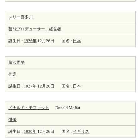
メリー喜多川
芸能
プロデューサー
、
経営者
誕生日 :
1926年
12月26日
国名 :
日本
藤沢周平
作家
誕生日 :
1927年
12月26日
国名 :
日本
ドナルド・モファット
Donald Moffat
俳優
誕生日 :
1930年
12月26日
国名 :
イギリス