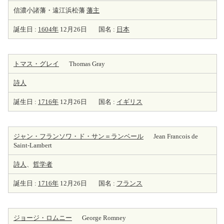
信濃小諸藩・遠江浜松藩
藩主
誕生日 :
1604年
12月26日
国名 :
日本
トマス・グレイ
Thomas Gray
詩人
誕生日 :
1716年
12月26日
国名 :
イギリス
ジャン・フランソワ・ド・サン＝ランベール
Jean Francois de
Saint-Lambert
詩人
、
哲学者
誕生日 :
1716年
12月26日
国名 :
フランス
ジョージ・ロムニー
George Romney