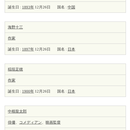
誕生日 :
1893年
12月26日
国名 :
中国
海野十三
作家
誕生日 :
1897年
12月26日
国名 :
日本
稲垣足穂
作家
誕生日 :
1900年
12月26日
国名 :
日本
中根龍太郎
俳優
、
コメディアン
、
映画監督