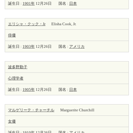
誕生日 :
1901年
12月26日
国名 :
日本
エリシャ・クック・Jr
Elisha Cook, Jr.
俳優
誕生日 :
1903年
12月26日
国名 :
アメリカ
波多野勤子
心理学者
誕生日 :
1905年
12月26日
国名 :
日本
マルゲリーテ・チャーチル
Marguerite Churchill
女優
誕生日 :
1910年
12月26日
国名 :
アメリカ