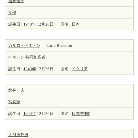
吉永倫子
女優
誕生日 :
1943年
12月26日
国名 :
日本
カルロ・ベネトン
Carlo Benetton
ベネトン 共同
創業者
誕生日 :
1943年
12月26日
国名 :
イタリア
北井一夫
写真家
誕生日 :
1944年
12月26日
国名 :
日本(中国)
大河原邦男