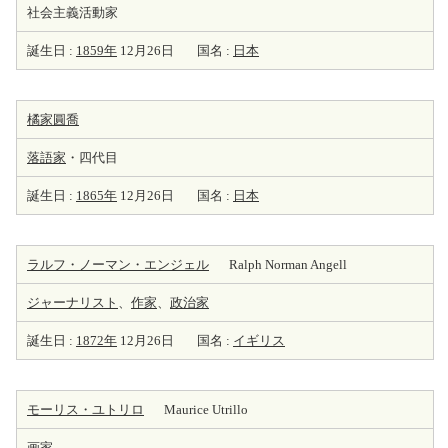
社会主義活動家
誕生日 :
1859年
12月26日
国名 :
日本
橘家圓喬
落語家
・四代目
誕生日 :
1865年
12月26日
国名 :
日本
ラルフ・ノーマン・エンジェル
Ralph Norman Angell
ジャーナリスト
、
作家
、
政治家
誕生日 :
1872年
12月26日
国名 :
イギリス
モーリス・ユトリロ
Maurice Utrillo
画家