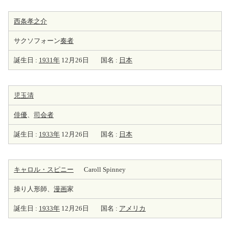
西条孝之介
サクソフォーン
奏者
誕生日 :
1931年
12月26日
国名 :
日本
児玉清
俳優
、
司会者
誕生日 :
1933年
12月26日
国名 :
日本
キャロル・スピニー
Caroll Spinney
操り人形師、
漫画
家
誕生日 :
1933年
12月26日
国名 :
アメリカ