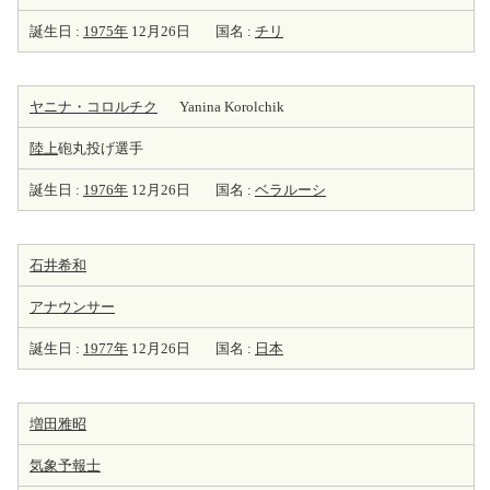
誕生日 :
1975年
12月26日
国名 :
チリ
ヤニナ・コロルチク
Yanina Korolchik
陸上
砲丸投げ選手
誕生日 :
1976年
12月26日
国名 :
ベラルーシ
石井希和
アナウンサー
誕生日 :
1977年
12月26日
国名 :
日本
増田雅昭
気象予報士