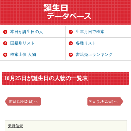
本日が誕生日の人
生年月日で検索
国籍別リスト
各種リスト
検索上位 人物
書籍売上ランキング
10月25日が誕生日の人物の一覧表
前日 (10月24日) へ
翌日 (10月26日) へ
天野信景