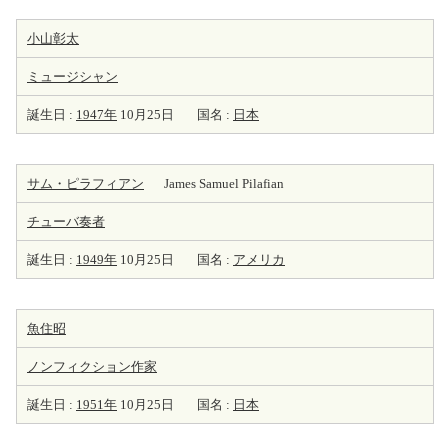
小山彰太
ミュージシャン
誕生日 :
1947年
10月25日
国名 :
日本
サム・ピラフィアン
James Samuel Pilafian
チューバ
奏者
誕生日 :
1949年
10月25日
国名 :
アメリカ
魚住昭
ノンフィクション
作家
誕生日 :
1951年
10月25日
国名 :
日本