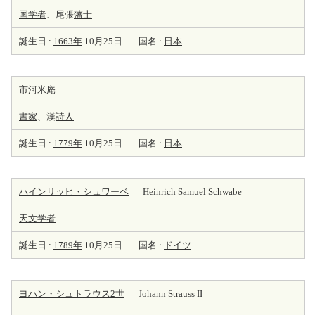
国学者
、尾張
藩士
誕生日 :
1663年
10月25日
国名 :
日本
市河米庵
書家
、漢
詩人
誕生日 :
1779年
10月25日
国名 :
日本
ハインリッヒ・シュワーベ
Heinrich Samuel Schwabe
天
文学者
誕生日 :
1789年
10月25日
国名 :
ドイツ
ヨハン・シュトラウス2世
Johann Strauss II