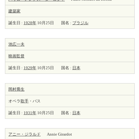
建築家
誕生日 :
1928年
10月25日
国名 :
ブラジル
池広一夫
映画監督
誕生日 :
1929年
10月25日
国名 :
日本
岡村喬生
オペラ
歌手
・バス
誕生日 :
1931年
10月25日
国名 :
日本
アニー・ジラルド
Annie Girardot