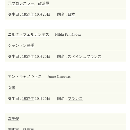
元
プロレスラー
、
政治屋
誕生日 :
1957年
10月25日
国名 :
日本
ニルダ・フェルナンデス
Nilda Fernández
シャンソン
歌手
誕生日 :
1957年
10月25日
国名 :
スペイン→フランス
アン・キャノヴァス
Anne Canovas
女優
誕生日 :
1957年
10月25日
国名 :
フランス
森英俊
翻訳家
、
評論家