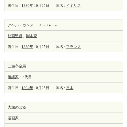
誕生日 :
1886年
10月25日
国名 :
イギリス
アベル・ガンス
Abel Gance
映画監督
、
脚本家
誕生日 :
1889年
10月25日
国名 :
フランス
三遊亭金馬
落語家
・3代目
誕生日 :
1894年
10月25日
国名 :
日本
大城のぼる
漫画
家