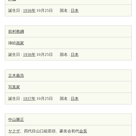
誕生日 :
1936年
10月25日
国名 :
日本
前村教綱
挿絵
画家
誕生日 :
1936年
10月25日
国名 :
日本
立木義浩
写真家
誕生日 :
1937年
10月25日
国名 :
日本
中山勝正
ヤクザ
、四代目山口組若頭、豪友会初代
会長