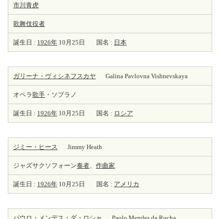
市川青虎
歌舞伎役者
誕生日 :
1926年
10月25日
国名 :
日本
ガリーナ・ヴィシネフスカヤ
Galina Pavlovna Vishnevskaya
オペラ
歌手
・ソプラノ
誕生日 :
1926年
10月25日
国名 :
ロシア
ジミー・ヒース
Jimmy Heath
ジャズサクソフォーン
奏者
、
作曲家
誕生日 :
1926年
10月25日
国名 :
アメリカ
パウロ・メンデス・ダ・ロシャ
Paulo Mendes da Rocha