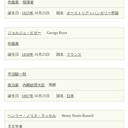
作曲家
、
指揮者
誕生日 :
1825年
10月25日
国名 :
オーストリア＝ハンガリー帝国
ジョルジュ・ビゼー
George Bizet
作曲家
誕生日 :
1838年
10月25日
国名 :
フランス
平沼騏一郎
政治家
、
内閣総理大臣
、男爵
誕生日 :
1867年
10月25日
国名 :
日本
ヘンリー・ノリス・ラッセル
Henry Norris Russell
天
文学者