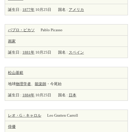
誕生日 :
1877年
10月25日
国名 :
アメリカ
パブロ・ピカソ
Pablo Picasso
画家
誕生日 :
1881年
10月25日
国名 :
スペイン
松山基範
地球
物理学者
、
能楽師
・今尾始
誕生日 :
1884年
10月25日
国名 :
日本
レオ・G・キャロル
Leo Gratten Carroll
俳優