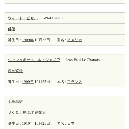
ウィット・ビセル
Whit Bissell
俳優
誕生日 :
1909年
10月25日
国名 :
アメリカ
ジャン＝ポール・ル・シャノワ
Jean-Paul Le Chanois
映画監督
誕生日 :
1909年
10月25日
国名 :
フランス
上島忠雄
ＵＣＣ上島珈琲
創業者
誕生日 :
1910年
10月25日
国名 :
日本