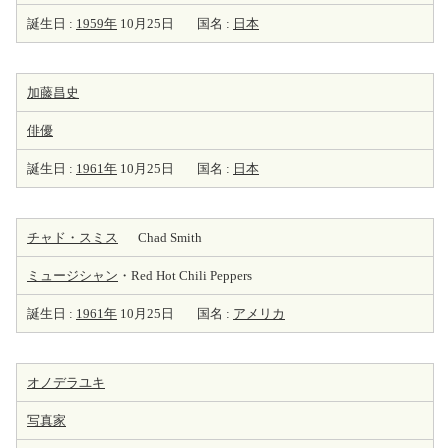
誕生日 :
1959年
10月25日
国名 :
日本
加藤昌史
俳優
誕生日 :
1961年
10月25日
国名 :
日本
チャド・スミス
Chad Smith
ミュージシャン
・Red Hot Chili Peppers
誕生日 :
1961年
10月25日
国名 :
アメリカ
オノデラユキ
写真家