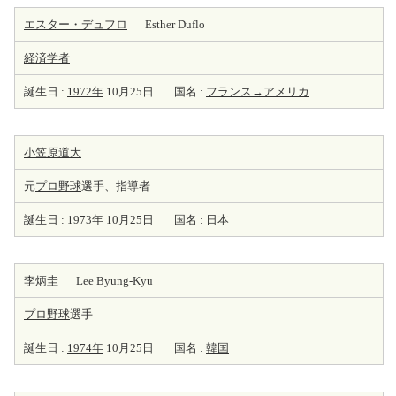
エスター・デュフロ
Esther Duflo
経済学者
誕生日 :
1972年
10月25日
国名 :
フランス→アメリカ
小笠原道大
元
プロ野球
選手、指導者
誕生日 :
1973年
10月25日
国名 :
日本
李炳圭
Lee Byung-Kyu
プロ野球
選手
誕生日 :
1974年
10月25日
国名 :
韓国