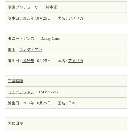
映画
プロデューサー
、
脚本家
誕生日 :
1955年
10月25日
国名 :
アメリカ
ダニー・ガンズ
Danny Gans
歌手
、
コメディアン
誕生日 :
1956年
10月25日
国名 :
アメリカ
宇都宮隆
ミュージシャン
・TM Network
誕生日 :
1957年
10月25日
国名 :
日本
大仁田厚