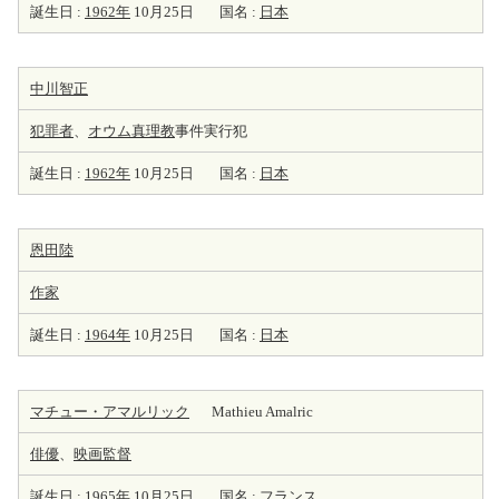
誕生日 :
1962年
10月25日
国名 :
日本
中川智正
犯罪者
、
オウム真理教
事件実行犯
誕生日 :
1962年
10月25日
国名 :
日本
恩田陸
作家
誕生日 :
1964年
10月25日
国名 :
日本
マチュー・アマルリック
Mathieu Amalric
俳優
、
映画監督
誕生日 :
1965年
10月25日
国名 :
フランス