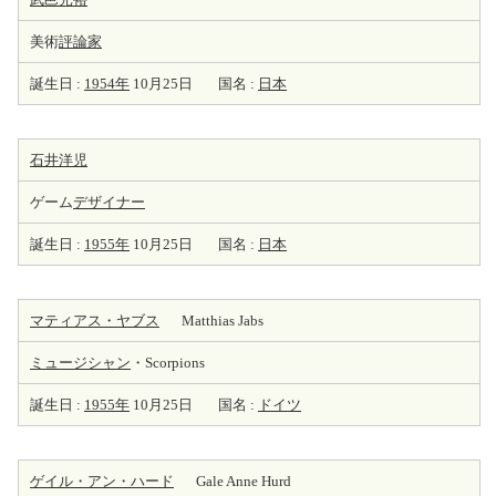
美術
評論家
誕生日 :
1954年
10月25日
国名 :
日本
石井洋児
ゲーム
デザイナー
誕生日 :
1955年
10月25日
国名 :
日本
マティアス・ヤブス
Matthias Jabs
ミュージシャン
・Scorpions
誕生日 :
1955年
10月25日
国名 :
ドイツ
ゲイル・アン・ハード
Gale Anne Hurd