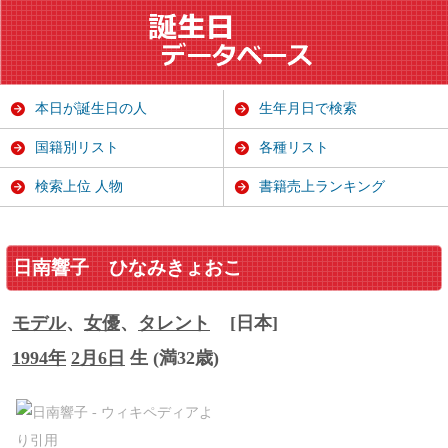
本日が誕生日の人
生年月日で検索
国籍別リスト
各種リスト
検索上位 人物
書籍売上ランキング
日南響子
ひなみきょおこ
モデル
、
女優
、
タレント
[日本]
1994年
2月6日
生 (満32歳)