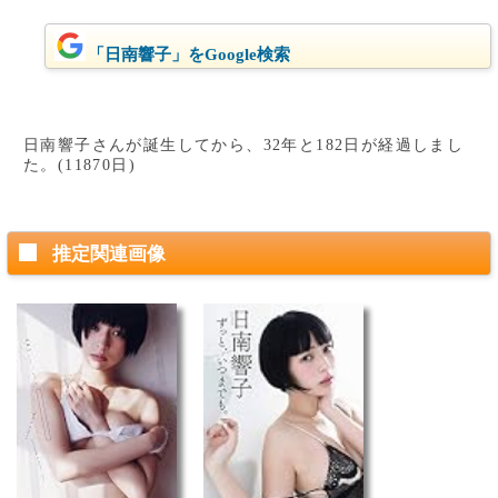
「日南響子」をGoogle検索
日南響子さんが誕生してから、32年と182日が経過しまし
た。(11870日)
推定関連画像