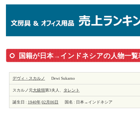
国籍が日本→インドネシアの人物一覧
デヴィ・スカルノ
Dewi Sukarno
スカルノ元
大統領
第3夫人、
タレント
誕生日 :
1940年
02月06日
国名 : 日本→インドネシア