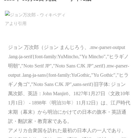
ジョン 万次郎（ジョン まんじろう、.mw-parser-output
.lang-ja-serif{font-family:YuMincho,"Yu Mincho","ヒラギノ
明朝","Noto Serif JP","Noto Sans CJK JP",serif}.mw-parser-
output .lang-ja-sans{font-family:YuGothic,"Yu Gothic","ヒラ
ギノ角ゴ","Noto Sans CJK JP",sans-serif}旧字体: ジョン
萬次󠄁郞、英語：John Manjirō、1827年1月27日〈文政10年
1月1日〉 - 1898年〈明治31年〉11月12日）は、江戸時代
末期（幕末）から明治にかけての日本の旗本・英語通
訳・翻訳家・教育家である。
アメリカ合衆国を訪れた最初の日本人の一人であり、