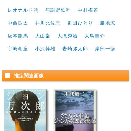
レオナルド熊
与謝野鉄幹
中村梅雀
中西良太
井川比佐志
劇団ひとり
勝地涼
坂本龍馬
大山巌
大滝秀治
大鳥圭介
宇崎竜童
小沢幹雄
岩崎弥太郎
岸部一徳
推定関連画像