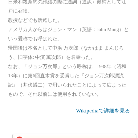
日米和親条約の締結の際に通詞（通訳）候補として江
戸に召喚。
教授などでも活躍した。
アメリカ人からはジョン・マン（英語：John Mung）と
いう愛称でも呼ばれた。
帰国後は本名として中浜 万次郎（なかはま まんじろ
う、旧字体: 中濱 萬次󠄁郞）を名乗った。
なお、「ジョン万次郎」という呼称は、1938年（昭和
13年）に第6回直木賞を受賞した『ジョン万次郎漂流
記』（井伏鱒二）で用いられたことによって広まった
もので、それ以前には使用されていない。
Wikipediaで詳細を見る