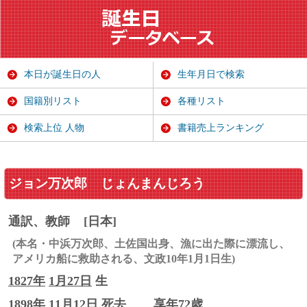
本日が誕生日の人
生年月日で検索
国籍別リスト
各種リスト
検索上位 人物
書籍売上ランキング
ジョン万次郎
じょんまんじろう
通訳、教師
[日本]
(本名・中浜万次郎、土佐国出身、漁に出た際に漂流し、
アメリカ船に救助される、文政10年1月1日生)
1827年
1月27日
生
1898年 11月12日 死去
享年72歳