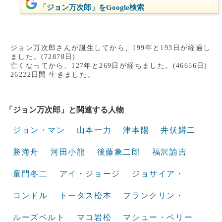
「ジョン万次郎」をGoogle検索
ジョン万次郎さんが誕生してから、199年と193日が経過し
ました。(72878日)
亡くなってから、127年と269日が経ちました。(46656日)
26222日間 生きました。
「ジョン万次郎」と関連する人物
ジョン・マン
山本一力
津本陽
井伏鱒二
勝海舟
河田小龍
後藤象二郎
福沢諭吉
童門冬二
アイ・ジョージ
ジョサイア・
コンドル
トータス松本
フランクリン・
ルーズベルト
マコ岩松
マシュー・ペリー