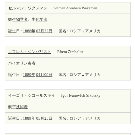
セルマン・ワクスマン
Selman Abraham Waksman
微
生物学者
、生
化学者
誕生日 :
1888年
07月22日
国名 : ロシア→アメリカ
エフレム・ジンバリスト
Efrem Zimbalist
バイオリン
奏者
誕生日 :
1889年
04月09日
国名 : ロシア→アメリカ
イーゴリ・シコールスキイ
Igor Ivanovich Sikorsky
航空
技術者
誕生日 :
1889年
05月25日
国名 : ロシア→アメリカ