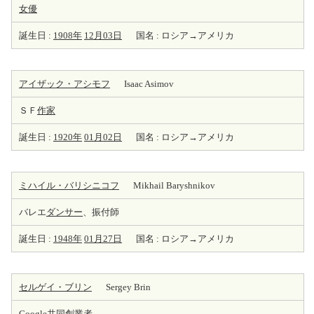
女優
誕生日 :
1908年
12月03日
国名 : ロシア→アメリカ
アイザック・アシモフ
Isaac Asimov
ＳＦ
作家
誕生日 :
1920年
01月02日
国名 : ロシア→アメリカ
ミハイル・バリシニコフ
Mikhail Baryshnikov
バレエ
ダンサー
、振付師
誕生日 :
1948年
01月27日
国名 : ロシア→アメリカ
セルゲイ・ブリン
Sergey Brin
Google共同
創業者