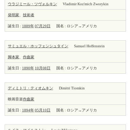
ウラジミール・ツヴォルキン
Vladimir Koz'mich Zworykin
発明家
、
技術者
誕生日 :
1889年
07月29日
国名 : ロシア→アメリカ
サミュエル・ホッフェンシュタイン
Samuel Hoffenstein
脚本家
、
作曲家
誕生日 :
1890年
10月08日
国名 : ロシア→アメリカ
ディミトリ・ティオムキン
Dimitri Tiomkin
映画音楽
作曲家
誕生日 :
1894年
05月10日
国名 : ロシア→アメリカ