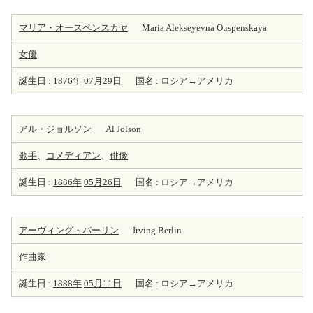
マリア・オースペンスカヤ
Maria Alekseyevna Ouspenskaya
女優
誕生日 :
1876年
07月29日
国名 : ロシア→アメリカ
アル・ジョルソン
Al Jolson
歌手
、
コメディアン
、
俳優
誕生日 :
1886年
05月26日
国名 : ロシア→アメリカ
アーヴィング・バーリン
Irving Berlin
作曲家
誕生日 :
1888年
05月11日
国名 : ロシア→アメリカ