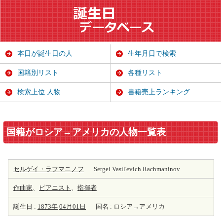
本日が誕生日の人
生年月日で検索
国籍別リスト
各種リスト
検索上位 人物
書籍売上ランキング
国籍がロシア→アメリカの人物一覧表
セルゲイ・ラフマニノフ
Sergei Vasil'evich Rachmaninov
作曲家
、
ピアニスト
、
指揮者
誕生日 :
1873年
04月01日
国名 : ロシア→アメリカ