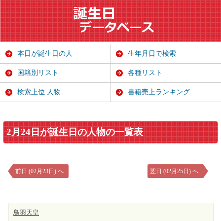
本日が誕生日の人
生年月日で検索
国籍別リスト
各種リスト
検索上位 人物
書籍売上ランキング
2月24日が誕生日の人物の一覧表
前日 (02月23日) へ
翌日 (02月25日) へ
鳥羽天皇