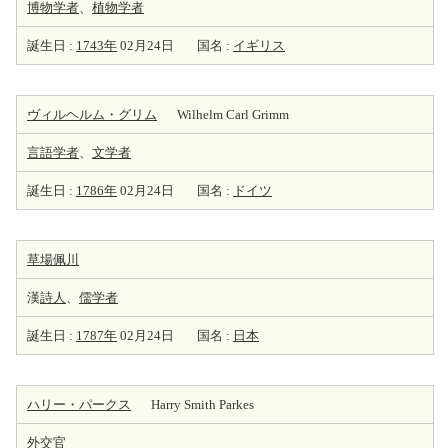
博物学者
、
植物学者
誕生日 :
1743年
02月24日
国名 :
イギリス
ヴィルヘルム・グリム
Wilhelm Carl Grimm
言語学者
、
文学者
誕生日 :
1786年
02月24日
国名 :
ドイツ
草場佩川
漢
詩人
、
儒学者
誕生日 :
1787年
02月24日
国名 :
日本
ハリー・パークス
Harry Smith Parkes
外交官