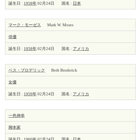
誕生日 :
1958年
02月24日
国名 :
日本
マーク・モーゼス
Mark W. Moses
俳優
誕生日 :
1958年
02月24日
国名 :
アメリカ
ベス・ブロデリック
Beth Broderick
女優
誕生日 :
1959年
02月24日
国名 :
アメリカ
一色伸幸
脚本家
誕生日 :
1960年
02月24日
国名 :
日本