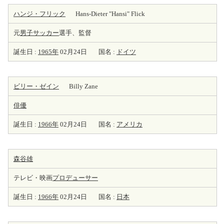
ハンジ・フリック
Hans-Dieter "Hansi" Flick
元
男子サッカー
選手、監督
誕生日 :
1965年
02月24日
国名 :
ドイツ
ビリー・ゼイン
Billy Zane
俳優
誕生日 :
1966年
02月24日
国名 :
アメリカ
森谷雄
テレビ・映画
プロデューサー
誕生日 :
1966年
02月24日
国名 :
日本