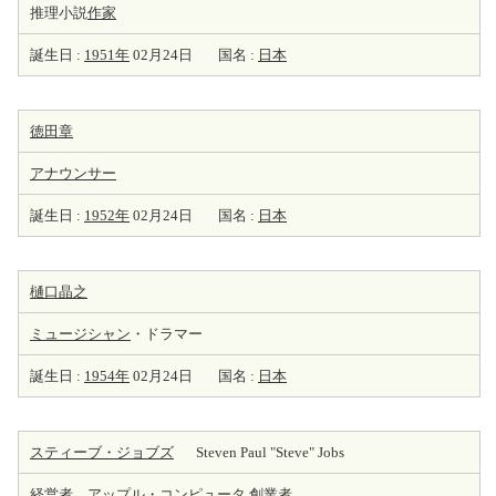
推理小説
作家
誕生日 :
1951年
02月24日
国名 :
日本
徳田章
アナウンサー
誕生日 :
1952年
02月24日
国名 :
日本
樋口晶之
ミュージシャン
・ドラマー
誕生日 :
1954年
02月24日
国名 :
日本
スティーブ・ジョブズ
Steven Paul "Steve" Jobs
経営者
、アップル・コンピュータ
創業者