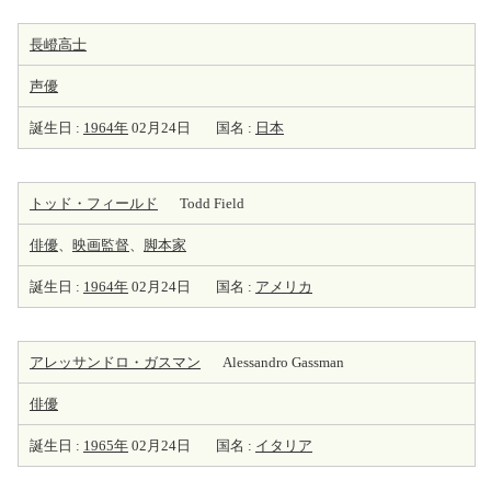
長嶝高士
声優
誕生日 :
1964年
02月24日
国名 :
日本
トッド・フィールド
Todd Field
俳優
、
映画監督
、
脚本家
誕生日 :
1964年
02月24日
国名 :
アメリカ
アレッサンドロ・ガスマン
Alessandro Gassman
俳優
誕生日 :
1965年
02月24日
国名 :
イタリア