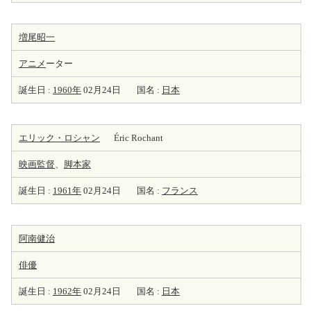
増尾昭一
アニメ
ーター
誕生日 :
1960年
02月24日
国名 :
日本
エリック・ロシャン
Éric Rochant
映画監督
、
脚本家
誕生日 :
1961年
02月24日
国名 :
フランス
阿南健治
俳優
誕生日 :
1962年
02月24日
国名 :
日本