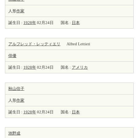
人形
作家
誕生日 :
1928年
02月24日
国名 :
日本
アルフレッド・レッティエリ
Alfred Lettieri
俳優
誕生日 :
1928年
02月24日
国名 :
アメリカ
秋山信子
人形
作家
誕生日 :
1928年
02月24日
国名 :
日本
池野成