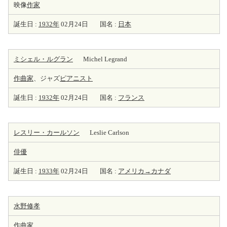
映像
作家
誕生日 :
1932年
02月24日
国名 :
日本
ミシェル・ルグラン
Michel Legrand
作曲家
、ジャズ
ピアニスト
誕生日 :
1932年
02月24日
国名 :
フランス
レスリー・カールソン
Leslie Carlson
俳優
誕生日 :
1933年
02月24日
国名 :
アメリカ→カナダ
水野修孝
作曲家