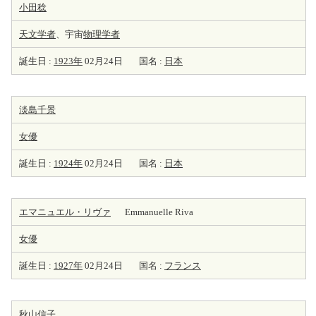
小田稔
天
文学者
、宇宙
物理学者
誕生日 :
1923年
02月24日
国名 :
日本
淡島千景
女優
誕生日 :
1924年
02月24日
国名 :
日本
エマニュエル・リヴァ
Emmanuelle Riva
女優
誕生日 :
1927年
02月24日
国名 :
フランス
秋山信子