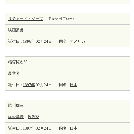
リチャード・ソープ
Richard Thorpe
映画監督
誕生日 :
1896年
02月24日
国名 :
アメリカ
稲塚権次郎
農学者
誕生日 :
1897年
02月24日
国名 :
日本
蜷川虎三
経済学者
、
政治家
誕生日 :
1897年
02月24日
国名 :
日本