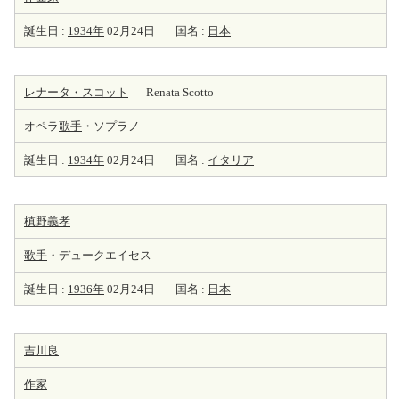
誕生日 :
1934年
02月24日
国名 :
日本
レナータ・スコット
Renata Scotto
オペラ
歌手
・ソプラノ
誕生日 :
1934年
02月24日
国名 :
イタリア
槙野義孝
歌手
・デュークエイセス
誕生日 :
1936年
02月24日
国名 :
日本
吉川良
作家