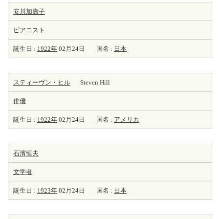
安川加壽子
ピアニスト
誕生日 :
1922年
02月24日
国名 :
日本
スティーヴン・ヒル
Steven Hill
俳優
誕生日 :
1922年
02月24日
国名 :
アメリカ
石濱恒夫
文学者
誕生日 :
1923年
02月24日
国名 :
日本