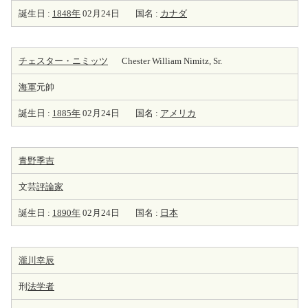
誕生日 :
1848年
02月24日
国名 :
カナダ
チェスター・ニミッツ
Chester William Nimitz, Sr.
海軍
元帥
誕生日 :
1885年
02月24日
国名 :
アメリカ
青野季吉
文芸
評論家
誕生日 :
1890年
02月24日
国名 :
日本
瀧川幸辰
刑
法学者