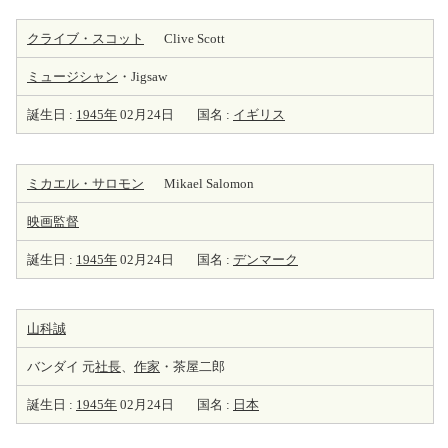
クライブ・スコット
Clive Scott
ミュージシャン
・Jigsaw
誕生日 :
1945年
02月24日
国名 :
イギリス
ミカエル・サロモン
Mikael Salomon
映画監督
誕生日 :
1945年
02月24日
国名 :
デンマーク
山科誠
バンダイ 元
社長
、
作家
・茶屋二郎
誕生日 :
1945年
02月24日
国名 :
日本