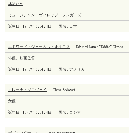
林ゆたか
ミュージシャン
、ヴィレッジ・シンガーズ
誕生日 :
1947年
02月24日
国名 :
日本
エドワード・ジェームズ・オルモス
Edward James "Eddie" Olmos
俳優
、
映画監督
誕生日 :
1947年
02月24日
国名 :
アメリカ
エレーナ・ソロヴェイ
Elena Solovei
女優
誕生日 :
1947年
02月24日
国名 :
ロシア
ボブ・マグナッソン
Bob Magnusson