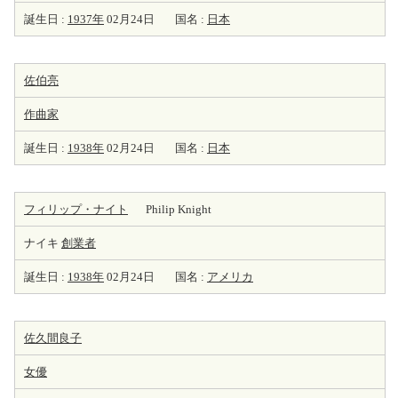
誕生日 :
1937年
02月24日
国名 :
日本
佐伯亮
作曲家
誕生日 :
1938年
02月24日
国名 :
日本
フィリップ・ナイト
Philip Knight
ナイキ
創業者
誕生日 :
1938年
02月24日
国名 :
アメリカ
佐久間良子
女優