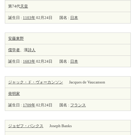
第74代
天皇
誕生日 :
1103年
02月24日
国名 :
日本
安藤東野
儒学者
、漢
詩人
誕生日 :
1683年
02月24日
国名 :
日本
ジャック・ド・ヴォーカンソン
Jacques de Vaucanson
発明家
誕生日 :
1709年
02月24日
国名 :
フランス
ジョゼフ・バンクス
Joseph Banks