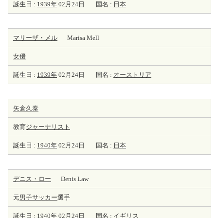
誕生日 :
1939年
02月24日
国名 :
日本
マリーザ・メル
Marisa Mell
女優
誕生日 :
1939年
02月24日
国名 :
オーストリア
矢倉久泰
教育
ジャーナリスト
誕生日 :
1940年
02月24日
国名 :
日本
デニス・ロー
Denis Law
元
男子サッカー
選手
誕生日 :
1940年
02月24日
国名 :
イギリス