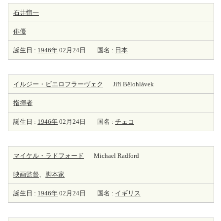
石井愃一
俳優
誕生日 :
1946年
02月24日
国名 :
日本
イルジー・ビエロフラーヴェク
Jiří Bělohlávek
指揮者
誕生日 :
1946年
02月24日
国名 :
チェコ
マイケル・ラドフォード
Michael Radford
映画監督
、
脚本家
誕生日 :
1946年
02月24日
国名 :
イギリス