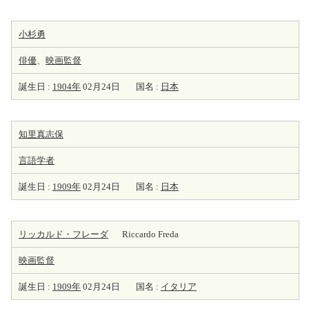
小杉勇
俳優
、
映画監督
誕生日 :
1904年
02月24日
国名 :
日本
知里真志保
言語学者
誕生日 :
1909年
02月24日
国名 :
日本
リッカルド・フレーダ
Riccardo Freda
映画監督
誕生日 :
1909年
02月24日
国名 :
イタリア