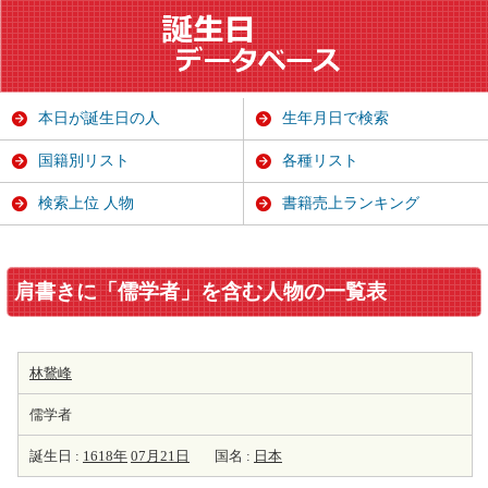
本日が誕生日の人
生年月日で検索
国籍別リスト
各種リスト
検索上位 人物
書籍売上ランキング
肩書きに「儒学者」を含む人物の一覧表
林鵞峰
儒学者
誕生日 :
1618年
07月21日
国名 :
日本