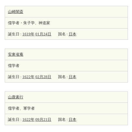
山崎闇斎
儒学者・朱子学、神道家
誕生日 :
1619年
01月24日
国名 :
日本
安東省庵
儒学者
誕生日 :
1622年
02月28日
国名 :
日本
山鹿素行
儒学者、軍学者
誕生日 :
1622年
09月21日
国名 :
日本