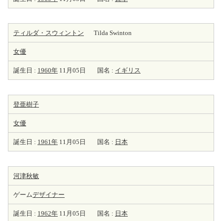
ティルダ・スウィントン
Tilda Swinton
女優
誕生日 :
1960年
11月05日
国名 :
イギリス
登亜樹子
女優
誕生日 :
1961年
11月05日
国名 :
日本
河津秋敏
ゲーム
デザイナー
誕生日 :
1962年
11月05日
国名 :
日本