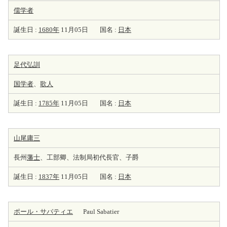
儒学者
誕生日 :
1680年
11月05日
国名 :
日本
足代弘訓
国学者
、
歌人
誕生日 :
1785年
11月05日
国名 :
日本
山尾庸三
長州
藩士
、工部卿、法制局初代長官、子爵
誕生日 :
1837年
11月05日
国名 :
日本
ポール・サバティエ
Paul Sabatier