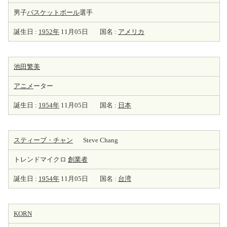
男子
バスケットボール
選手
誕生日 :
1952年
11月05日
国名 :
アメリカ
池田繁美
アニメ
ーター
誕生日 :
1954年
11月05日
国名 :
日本
スティーブ・チャン
Steve Chang
トレンドマイクロ
創業者
誕生日 :
1954年
11月05日
国名 :
台湾
KORN