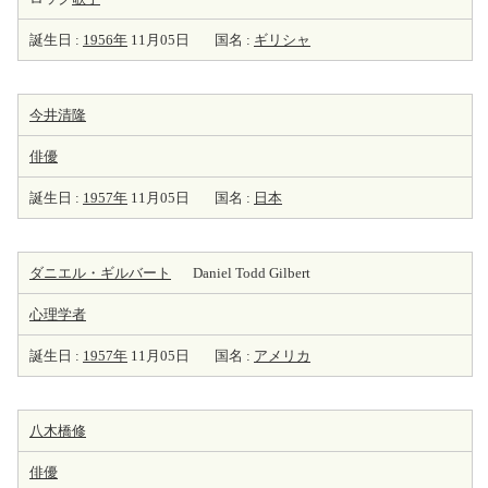
誕生日 :
1956年
11月05日
国名 :
ギリシャ
今井清隆
俳優
誕生日 :
1957年
11月05日
国名 :
日本
ダニエル・ギルバート
Daniel Todd Gilbert
心理学者
誕生日 :
1957年
11月05日
国名 :
アメリカ
八木橋修
俳優