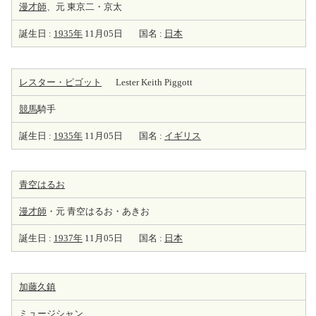
漫才師
、元 東京二・京太
誕生日 :
1935年
11月05日
国名 :
日本
レスター・ピゴット
Lester Keith Piggott
競馬
騎手
誕生日 :
1935年
11月05日
国名 :
イギリス
青空はるお
漫才師
・元 青空はるお・あきお
誕生日 :
1937年
11月05日
国名 :
日本
加藤久鎮
ミュージシャン