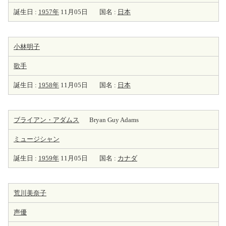
誕生日 :
1957年
11月05日
国名 :
日本
小林明子
歌手
誕生日 :
1958年
11月05日
国名 :
日本
ブライアン・アダムス
Bryan Guy Adams
ミュージシャン
誕生日 :
1959年
11月05日
国名 :
カナダ
荒川美奈子
声優