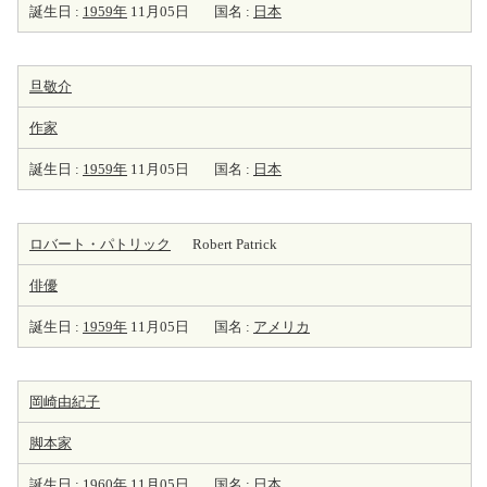
誕生日 :
1959年
11月05日
国名 :
日本
旦敬介
作家
誕生日 :
1959年
11月05日
国名 :
日本
ロバート・パトリック
Robert Patrick
俳優
誕生日 :
1959年
11月05日
国名 :
アメリカ
岡崎由紀子
脚本家
誕生日 :
1960年
11月05日
国名 :
日本