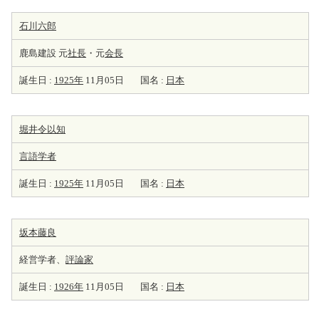
石川六郎
鹿島建設 元
社長
・元
会長
誕生日 :
1925年
11月05日
国名 :
日本
堀井令以知
言語学者
誕生日 :
1925年
11月05日
国名 :
日本
坂本藤良
経営学者、
評論家
誕生日 :
1926年
11月05日
国名 :
日本