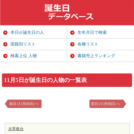
本日が誕生日の人
生年月日で検索
国籍別リスト
各種リスト
検索上位 人物
書籍売上ランキング
11月5日が誕生日の人物の一覧表
前日 (11月04日) へ
翌日 (11月06日) へ
太宰春台