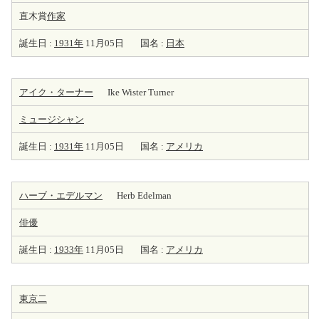
直木賞
作家
誕生日 :
1931年
11月05日
国名 :
日本
アイク・ターナー
Ike Wister Turner
ミュージシャン
誕生日 :
1931年
11月05日
国名 :
アメリカ
ハーブ・エデルマン
Herb Edelman
俳優
誕生日 :
1933年
11月05日
国名 :
アメリカ
東京二