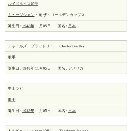
ルイズルイス加部
ミュージシャン
・元 ザ・ゴールデンカップス
誕生日 :
1948年
11月05日
国名 :
日本
チャールズ・ブラッドリー
Charles Bradley
歌手
誕生日 :
1948年
11月05日
国名 :
アメリカ
中山ラビ
歌手
誕生日 :
1948年
11月05日
国名 :
日本
トルビョルン・ヤーグラン
Thorbjorn Jagland