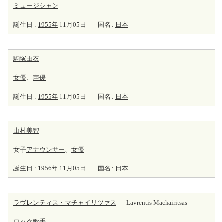
ミュージシャン
誕生日 :
1955年
11月05日
国名 :
日本
駒塚由衣
女優
、
声優
誕生日 :
1955年
11月05日
国名 :
日本
山村美智
女子
アナウンサー
、
女優
誕生日 :
1956年
11月05日
国名 :
日本
ラヴレンティス・マチャイリツァス
Lavrentis Machairitsas
ロック
歌手