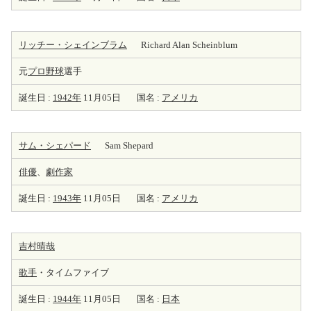
リッチー・シェインブラム
Richard Alan Scheinblum
元
プロ野球
選手
誕生日 :
1942年
11月05日
国名 :
アメリカ
サム・シェパード
Sam Shepard
俳優
、
劇
作家
誕生日 :
1943年
11月05日
国名 :
アメリカ
吉村晴哉
歌手
・タイムファイブ
誕生日 :
1944年
11月05日
国名 :
日本