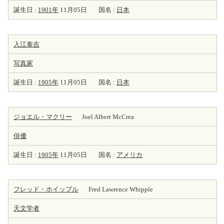
誕生日 :
1901年
11月05日
国名 :
日本
入江泰吉
写真家
誕生日 :
1905年
11月05日
国名 :
日本
ジョエル・マクリー
Joel Albert McCrea
俳優
誕生日 :
1905年
11月05日
国名 :
アメリカ
フレッド・ホイップル
Fred Lawrence Whipple
天
文学者