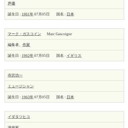
声優
誕生日 :
1961年
07月05日
国名 :
日本
マーク・ガスコイン
Marc Gascoigne
編集者、
作家
誕生日 :
1962年
07月05日
国名 :
イギリス
寺沢功一
ミュージシャン
誕生日 :
1963年
07月05日
国名 :
日本
イダタツヒコ
漫画
家