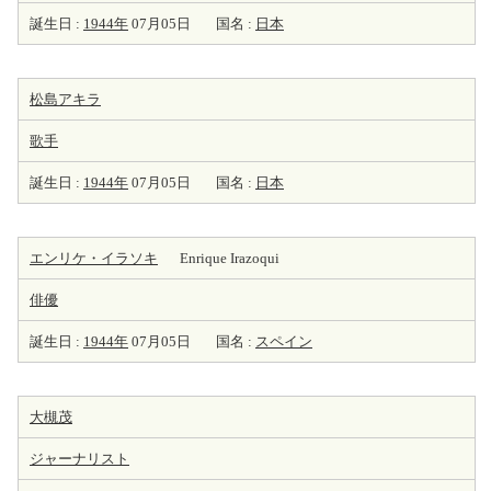
誕生日 :
1944年
07月05日
国名 :
日本
松島アキラ
歌手
誕生日 :
1944年
07月05日
国名 :
日本
エンリケ・イラソキ
Enrique Irazoqui
俳優
誕生日 :
1944年
07月05日
国名 :
スペイン
大槻茂
ジャーナリスト