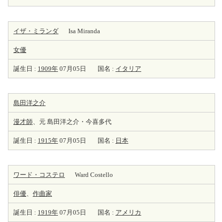
イザ・ミランダ
Isa Miranda
女優
誕生日 :
1909年
07月05日
国名 :
イタリア
島田洋之介
漫才師
、元 島田洋之介・今喜多代
誕生日 :
1915年
07月05日
国名 :
日本
ワード・コステロ
Ward Costello
俳優
、
作曲家
誕生日 :
1919年
07月05日
国名 :
アメリカ