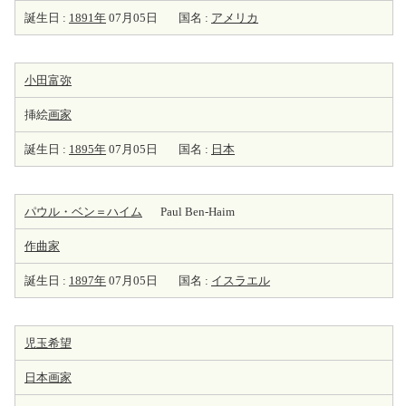
誕生日 :
1891年
07月05日
国名 :
アメリカ
小田富弥
挿絵
画家
誕生日 :
1895年
07月05日
国名 :
日本
パウル・ベン＝ハイム
Paul Ben-Haim
作曲家
誕生日 :
1897年
07月05日
国名 :
イスラエル
児玉希望
日本
画家