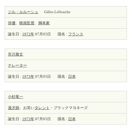
ジル・ルルーシュ
Gilles Lellouche
俳優
、
映画監督
、
脚本家
誕生日 :
1972年
07月05日
国名 :
フランス
市川展丈
ナレーター
誕生日 :
1973年
07月05日
国名 :
日本
小杉竜一
漫才師
、お笑い
タレント
・ブラックマヨネーズ
誕生日 :
1973年
07月05日
国名 :
日本