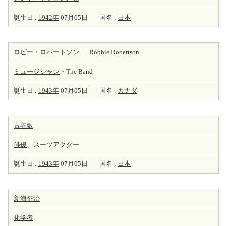
誕生日 :
1942年
07月05日
国名 :
日本
ロビー・ロバートソン
Robbie Robertson
ミュージシャン
・The Band
誕生日 :
1943年
07月05日
国名 :
カナダ
古谷敏
俳優
、スーツアクター
誕生日 :
1943年
07月05日
国名 :
日本
新海征治
化学者