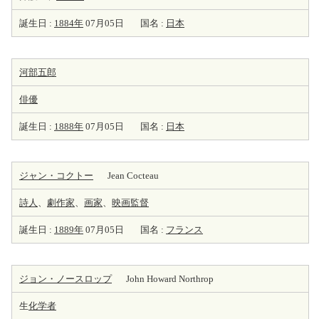
誕生日 :
1884年
07月05日
国名 :
日本
河部五郎
俳優
誕生日 :
1888年
07月05日
国名 :
日本
ジャン・コクトー
Jean Cocteau
詩人
、
劇
作家
、
画家
、
映画監督
誕生日 :
1889年
07月05日
国名 :
フランス
ジョン・ノースロップ
John Howard Northrop
生
化学者