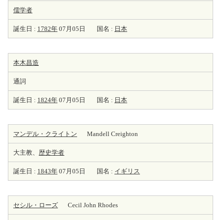
儒学者
誕生日 :
1782年
07月05日
国名 :
日本
本木昌造
通詞
誕生日 :
1824年
07月05日
国名 :
日本
マンデル・クライトン
Mandell Creighton
大主教、
歴史学者
誕生日 :
1843年
07月05日
国名 :
イギリス
セシル・ローズ
Cecil John Rhodes