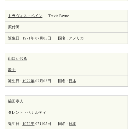
トラヴィス・ペイン
Travis Payne
振付師
誕生日 :
1971年
07月05日
国名 :
アメリカ
山口かおる
歌手
誕生日 :
1972年
07月05日
国名 :
日本
脇田寧人
タレント
・ペナルティ
誕生日 :
1972年
07月05日
国名 :
日本