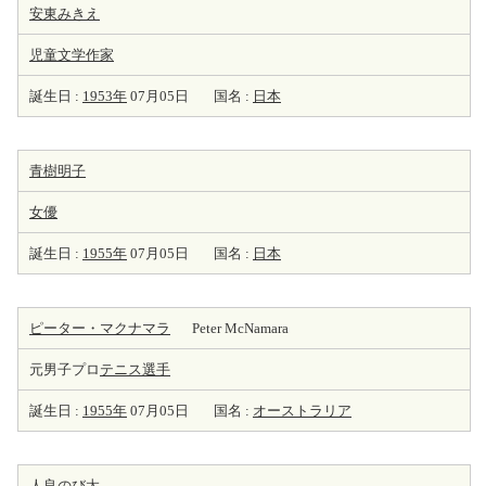
安東みきえ
児童文学
作家
誕生日 :
1953年
07月05日
国名 :
日本
青樹明子
女優
誕生日 :
1955年
07月05日
国名 :
日本
ピーター・マクナマラ
Peter McNamara
元男子プロ
テニス選手
誕生日 :
1955年
07月05日
国名 :
オーストラリア
人良のび太