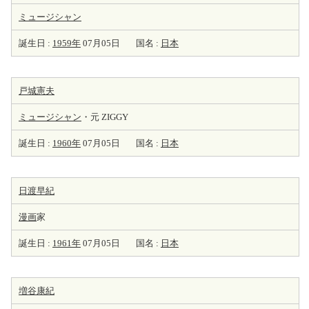
ミュージシャン
誕生日 :
1959年
07月05日
国名 :
日本
戸城憲夫
ミュージシャン
・元 ZIGGY
誕生日 :
1960年
07月05日
国名 :
日本
日渡早紀
漫画
家
誕生日 :
1961年
07月05日
国名 :
日本
増谷康紀