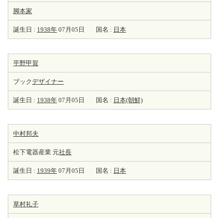
脚本家
誕生日 :
1938年
07月05日
国名 :
日本
平野甲賀
ブック
デザイナー
誕生日 :
1938年
07月05日
国名 :
日本(朝鮮)
中村邦夫
松下電器産業 元
社長
誕生日 :
1939年
07月05日
国名 :
日本
草村礼子