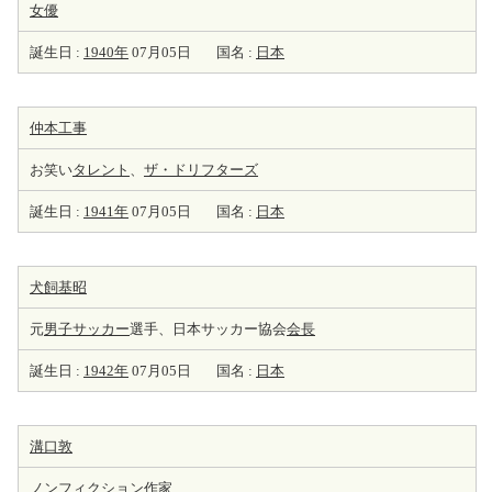
女優
誕生日 :
1940年
07月05日
国名 :
日本
仲本工事
お笑い
タレント
、
ザ・ドリフターズ
誕生日 :
1941年
07月05日
国名 :
日本
犬飼基昭
元
男子サッカー
選手、日本サッカー協会
会長
誕生日 :
1942年
07月05日
国名 :
日本
溝口敦
ノンフィクション
作家