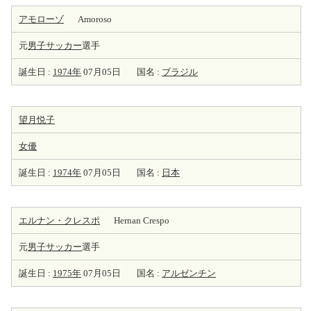
アモローゾ
Amoroso
元
男子サッカー
選手
誕生日 :
1974年
07月05日
国名 :
ブラジル
望月悦子
女優
誕生日 :
1974年
07月05日
国名 :
日本
エルナン・クレスポ
Hernan Crespo
元
男子サッカー
選手
誕生日 :
1975年
07月05日
国名 :
アルゼンチン