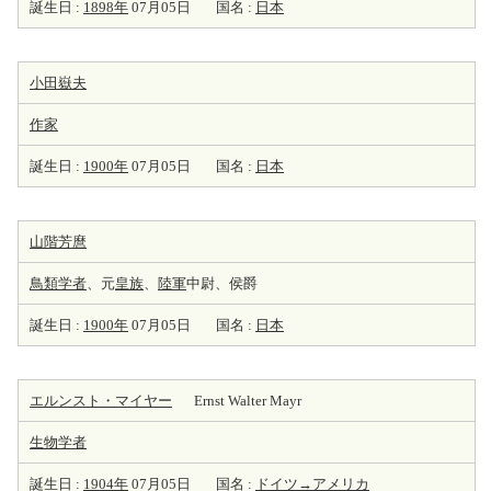
誕生日 :
1898年
07月05日
国名 :
日本
小田嶽夫
作家
誕生日 :
1900年
07月05日
国名 :
日本
山階芳麿
鳥類学者
、元
皇族
、
陸軍
中尉、侯爵
誕生日 :
1900年
07月05日
国名 :
日本
エルンスト・マイヤー
Ernst Walter Mayr
生物学者
誕生日 :
1904年
07月05日
国名 :
ドイツ→アメリカ