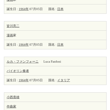
誕生日 :
1964年
07月05日
国名 :
日本
皆川亮二
漫画
家
誕生日 :
1964年
07月05日
国名 :
日本
ルカ・ファンフォーニ
Luca Fanfoni
バイオリン
奏者
誕生日 :
1964年
07月05日
国名 :
イタリア
小西貴雄
作曲家