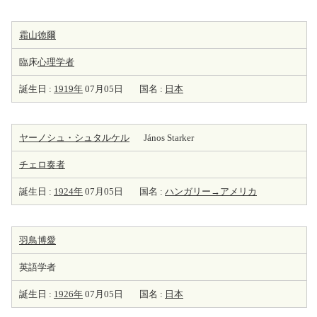
霜山徳爾
臨床
心理学者
誕生日 :
1919年
07月05日
国名 :
日本
ヤーノシュ・シュタルケル
János Starker
チェロ
奏者
誕生日 :
1924年
07月05日
国名 :
ハンガリー→アメリカ
羽鳥博愛
英語学者
誕生日 :
1926年
07月05日
国名 :
日本