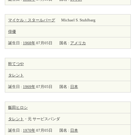
マイケル・スタールバーグ
Michael S. Stuhlbarg
俳優
誕生日 :
1968年
07月05日
国名 :
アメリカ
幹てつや
タレント
誕生日 :
1969年
07月05日
国名 :
日本
飯田ヒロシ
タレント
・元 サービスパンダ
誕生日 :
1970年
07月05日
国名 :
日本