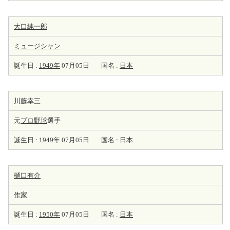
大口純一郎
ミュージシャン
誕生日 :
1949年
07月05日
国名 :
日本
川藤幸三
元
プロ野球
選手
誕生日 :
1949年
07月05日
国名 :
日本
樋口有介
作家
誕生日 :
1950年
07月05日
国名 :
日本