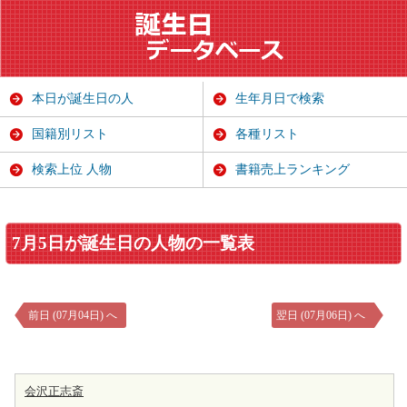
本日が誕生日の人
生年月日で検索
国籍別リスト
各種リスト
検索上位 人物
書籍売上ランキング
7月5日が誕生日の人物の一覧表
前日 (07月04日) へ
翌日 (07月06日) へ
会沢正志斎