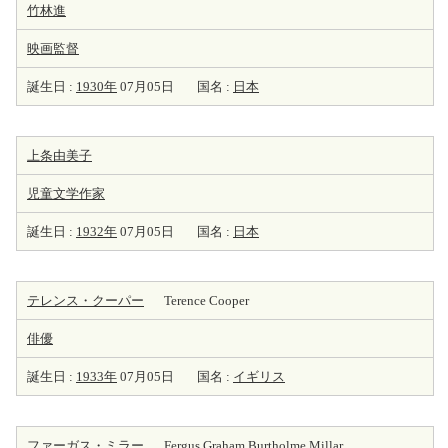
竹林進
映画監督
誕生日 :
1930年
07月05日
国名 :
日本
上条由美子
児童文学
作家
誕生日 :
1932年
07月05日
国名 :
日本
テレンス・クーパー
Terence Cooper
俳優
誕生日 :
1933年
07月05日
国名 :
イギリス
ファーガス・ミラー
Fergus Graham Burtholme Millar