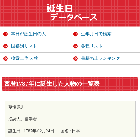
本日が誕生日の人
生年月日で検索
国籍別リスト
各種リスト
検索上位 人物
書籍売上ランキング
西暦1787年に誕生した人物の一覧表
草場佩川
漢
詩人
、
儒学者
誕生日 : 1787年
02月24日
国名 :
日本