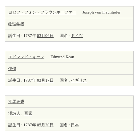
ヨゼフ・フォン・フラウンホーファー
Joseph von Fraunhofer
物理学者
誕生日 : 1787年
03月06日
国名 :
ドイツ
エドマンド・キーン
Edmund Kean
俳優
誕生日 : 1787年
03月17日
国名 :
イギリス
江馬細香
漢
詩人
、
画家
誕生日 : 1787年
05月20日
国名 :
日本