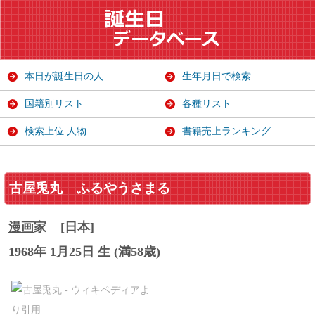
本日が誕生日の人
生年月日で検索
国籍別リスト
各種リスト
検索上位 人物
書籍売上ランキング
古屋兎丸
ふるやうさまる
漫画
家
[日本]
1968年
1月25日
生 (満58歳)